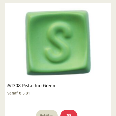
MT308 Pistachio Green
Vanaf
€
5,81
Dit
Bekijken