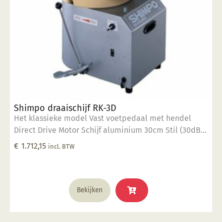
Shimpo draaischijf RK-3D
Het klassieke model Vast voetpedaal met hendel
Direct Drive Motor Schijf aluminium 30cm Stil (30dB)
400 Watt vermogen 40 kg draaigewicht Op dit
€
1.712,15
incl. BTW
product krijgt u 2 jaar garantie.
Bekijken