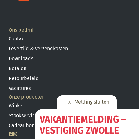
Ons bedrijf
Contact
Levertijd & verzendkosten
Downloads
Betalen
Retourbeleid
Vacatures
Onze producten
Melding sluiten
Winkel
Stookservice
VAKANTIEMELDING –
Cadeaubon saldo
VESTIGING ZWOLLE