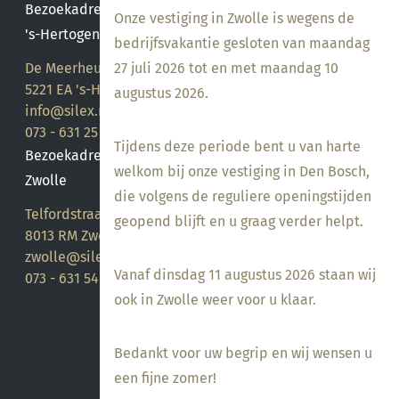
Bezoekadres
Onze vestiging in Zwolle is wegens de
's-Hertogenbosch
bedrijfsvakantie gesloten van maandag
De Meerheuvel 21
27 juli 2026 tot en met maandag 10
5221 EA 's-Hertogenbosch
augustus 2026.
info@silex.nl
073 - 631 25 28
Tijdens deze periode bent u van harte
Bezoekadres
welkom bij onze vestiging in Den Bosch,
Zwolle
die volgens de reguliere openingstijden
Telfordstraat 14
geopend blijft en u graag verder helpt.
8013 RM Zwolle
zwolle@silex.nl
Vanaf dinsdag 11 augustus 2026 staan wij
073 - 631 54 05
ook in Zwolle weer voor u klaar.
Bedankt voor uw begrip en wij wensen u
een fijne zomer!