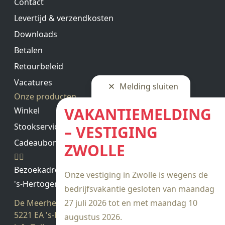
Contact
Levertijd & verzendkosten
Downloads
Betalen
Retourbeleid
Vacatures
Melding sluiten
Onze producten
VAKANTIEMELDING
Winkel
Stookservice
– VESTIGING
Cadeaubon saldo
ZWOLLE
Bezoekadres
Onze vestiging in Zwolle is wegens de
's-Hertogenbosch
bedrijfsvakantie gesloten van maandag
De Meerheuvel 21
27 juli 2026 tot en met maandag 10
5221 EA 's-Hertogenbosch
augustus 2026.