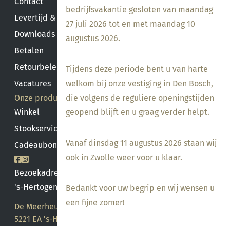
Contact
bedrijfsvakantie gesloten van maandag
Levertijd & verzendkosten
27 juli 2026 tot en met maandag 10
Downloads
augustus 2026.
Betalen
Retourbeleid
Tijdens deze periode bent u van harte
Vacatures
welkom bij onze vestiging in Den Bosch,
Onze producten
die volgens de reguliere openingstijden
Winkel
geopend blijft en u graag verder helpt.
Stookservice
Vanaf dinsdag 11 augustus 2026 staan wij
Cadeaubon saldo
ook in Zwolle weer voor u klaar.
Bezoekadres
's-Hertogenbosch
Bedankt voor uw begrip en wij wensen u
een fijne zomer!
De Meerheuvel 21
5221 EA 's-Hertogenbosch