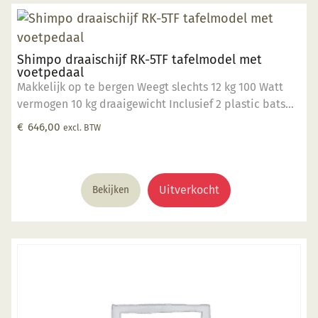
Shimpo draaischijf RK-5TF tafelmodel met
voetpedaal
Makkelijk op te bergen Weegt slechts 12 kg 100 Watt
vermogen 10 kg draaigewicht Inclusief 2 plastic bats
25cm Plastic slibbak uit één deel . Op dit product
€
646,00
excl. BTW
krijgt u 2 jaar garantie.
Uitverkocht
Bekijken