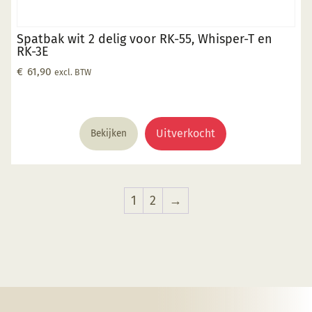
Spatbak wit 2 delig voor RK-55, Whisper-T en
RK-3E
€
61,90
excl. BTW
Uitverkocht
Bekijken
1
2
→