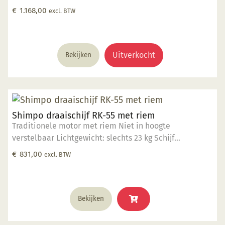
vermogen 15 kg draaigewicht. Op dit product krijgt u 2
€
1.168,00
excl. BTW
jaar garantie.
Uitverkocht
Bekijken
Shimpo draaischijf RK-55 met riem
Traditionele motor met riem Niet in hoogte
verstelbaar Lichtgewicht: slechts 23 kg Schijf
aluminium 30cm 100 Watt vermogen 10 kg
€
831,00
excl. BTW
draaigewicht Op dit product krijgt u 2 jaar garantie.
Bekijken