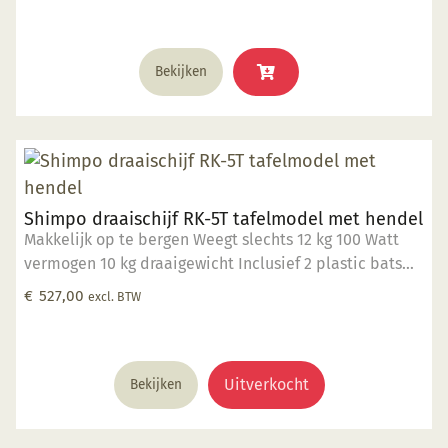
Bekijken
Shimpo draaischijf RK-5T tafelmodel met hendel
Makkelijk op te bergen Weegt slechts 12 kg 100 Watt
vermogen 10 kg draaigewicht Inclusief 2 plastic bats
25cm Plastic slibbak uit één deel Op dit product krijgt
€
527,00
excl. BTW
u 2 jaar garantie.
Uitverkocht
Bekijken