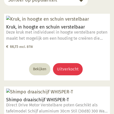
po
Kruk, in hoogte en schuin verstelbaar
Deze kruk met individueel in hoogte verstelbare poten
maakt het mogelijk om een houding te creëren die
comfortabel is en de spanning op uw onderrug
€
66,15
excl. BTW
verlicht. In hoogte verstelbaar (49cm - 66cm hoog).
Ontlast de spanning op uw onderrug.
Uitverkocht
Bekijken
Shimpo draaischijf WHISPER-T
Direct Drive Motor Verstelbare poten Geschikt als
tafelmodel Schijf aluminium 30cm Stil (30dB) 300 Watt