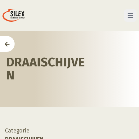
Open 
Home
—
Winkel
—
Draaischijven
DRAAISCHIJVE
N
Categorie