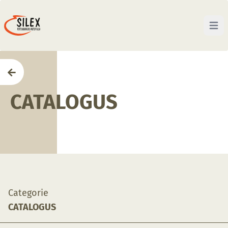
Open 
Home
—
Winkel
—
Catalogus
CATALOGUS
Categorie
CATALOGUS