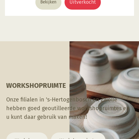
Uitverkocht
Bekijken
product
heeft
meerdere
variaties.
Deze
optie
kan
gekozen
worden
op
de
WORKSHOPRUIMTE
productpagina
Onze filialen in 's-Hertogenbosch en Zwolle
hebben goed geoutilleerde workshopruimtes en
u kunt daar gebruik van maken!