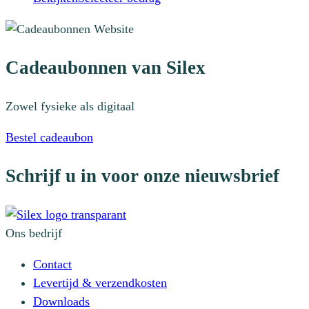
product
heeft
meerdere
Cadeaubonnen van Silex
variaties.
Deze
Zowel fysieke als digitaal
optie
kan
Bestel cadeaubon
gekozen
worden
Schrijf u in voor onze nieuwsbrief
op
de
productpagina
Ons bedrijf
Contact
Levertijd & verzendkosten
Downloads