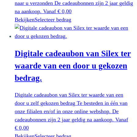
naar u verzonden De cadeaubonnen zijn 2 jaar geldig
na aankoop.
Vanaf
€
0,00
Dit
Bekijken
Selecteer bedrag
product
heeft
meerdere
Digitale cadeaubon van Silex ter
variaties.
Deze
waarde van een door u gekozen
optie
bedrag.
kan
gekozen
worden
Digitale cadeaubon van Silex ter waarde van een
op
door u zelf gekozen bedrag Te besteden in één van
de
onze filialen en/of in onze online webshop. De
productpagina
cadeaubonnen zijn 2 jaar geldig na aankoop.
Vanaf
€
0,00
Dit
Bekijken
Selecteer bedrag