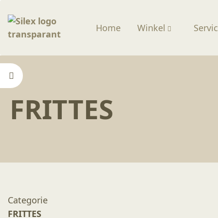
Home
Winkel
Servi
Home
—
Winkel
—
Frittes
FRITTES
Categorie
FRITTES