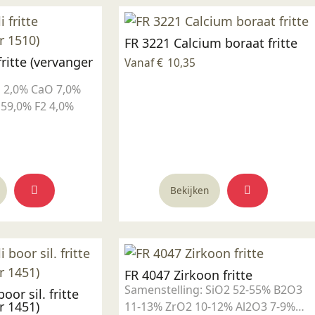
FR 3221 Calcium boraat fritte
fritte (vervanger
Vanaf
€
10,35
 2,0% CaO 7,0%
 59,0% F2 4,0%
Dit
Dit
Bekijken
product
product
heeft
heeft
meerdere
meerdere
variaties.
variaties.
Deze
Deze
FR 4047 Zirkoon fritte
optie
optie
Samenstelling: SiO2 52-55% B2O3
oor sil. fritte
kan
kan
r 1451)
11-13% ZrO2 10-12% Al2O3 7-9%
gekozen
gekozen