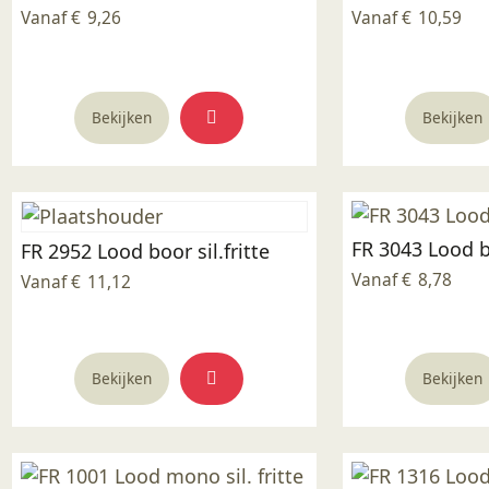
Vanaf
€
9,26
Vanaf
€
10,59
worden
op
de
Dit
productpagina
Bekijken
Bekijken
product
heeft
meerdere
variaties.
Deze
FR 3043 Lood b
FR 2952 Lood boor sil.fritte
optie
Vanaf
€
8,78
Vanaf
€
11,12
kan
gekozen
worden
Dit
op
Bekijken
Bekijken
product
de
heeft
productpagina
meerdere
variaties.