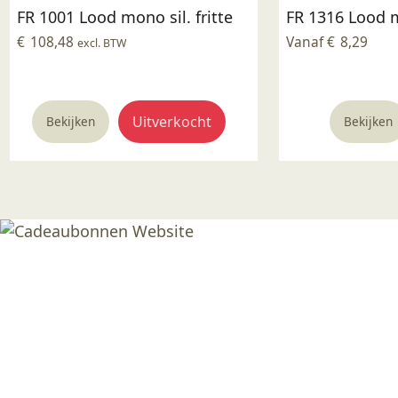
Deze
FR 1001 Lood mono sil. fritte
FR 1316 Lood mo
optie
€
108,48
Vanaf
€
8,29
kan
excl. BTW
gekozen
worden
op
Uitverkocht
Bekijken
Bekijken
de
productpagina