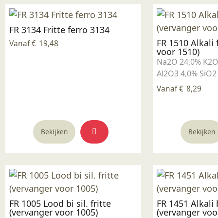
populariteit
FR 3134 Fritte ferro 3134
FR 1510 Alkali 
Vanaf
€
19,48
voor 1510)
Na2O 24,0% K2O
Al2O3 4,0% SiO2
Vanaf
€
8,29
Dit
Bekijken
Bekijken
product
heeft
meerdere
variaties.
Deze
optie
FR 1005 Lood bi sil. fritte
FR 1451 Alkali b
kan
(vervanger voor 1005)
(vervanger voo
gekozen