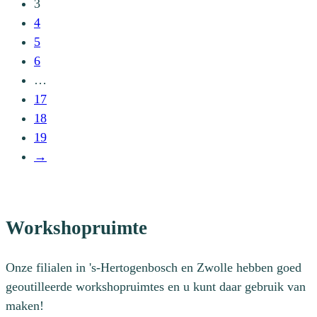
3
productpagina
Deze
4
optie
5
kan
6
gekozen
…
worden
17
op
18
de
19
productpagina
→
Workshopruimte
Onze filialen in 's-Hertogenbosch en Zwolle hebben goed
geoutilleerde workshopruimtes en u kunt daar gebruik van
maken!