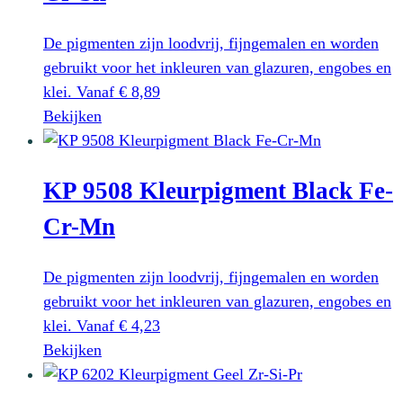
Deze
optie
De pigmenten zijn loodvrij, fijngemalen en worden
kan
gebruikt voor het inkleuren van glazuren, engobes en
gekozen
klei.
Vanaf
€
8,89
worden
Dit
Bekijken
op
product
de
heeft
productpagina
KP 9508 Kleurpigment Black Fe-
meerdere
variaties.
Cr-Mn
Deze
optie
De pigmenten zijn loodvrij, fijngemalen en worden
kan
gebruikt voor het inkleuren van glazuren, engobes en
gekozen
klei.
Vanaf
€
4,23
worden
Dit
Bekijken
op
product
de
heeft