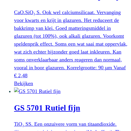
variaties.
Deze
CaO.SiO₃ S. Ook wel calciumsilicaat. Vervanging
optie
voor kwarts en krijt in glazuren. Het reduceert de
kan
bakkrimp van klei. Goed matteringsmiddel in
gekozen
glazuren (tot 100%), ook alkali glazuren. Voorkomt
worden
speldenprik effect. Soms een wat saai mat oppervlak,
op
wat zich echter bijzonder goed laat inkleuren. Kan
de
soms onverklaarbaar anders reageren dan normaal,
productpagina
vooral in boor glazuren. Korrelgrootte: 90 µm
Vanaf
€
2,48
Dit
Bekijken
product
heeft
GS 5701 Rutiel fijn
meerdere
variaties.
Deze
TiO₂ SS. Een onzuivere vorm van titaandioxide.
optie