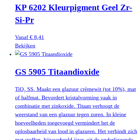
productpagina
KP 6202 Kleurpigment Geel Zr-
meerdere
variaties.
Si-Pr
Deze
optie
Vanaf
€
8,41
kan
Dit
Bekijken
gekozen
product
worden
heeft
op
GS 5905 Titaandioxide
meerdere
de
variaties.
productpagina
Deze
TiO₂ SS. Maakt een glazuur crèmewit (tot 10%), mat
optie
of halfmat. Bevordert kristalvorming vaak in
kan
combinatie met zinkoxide. Titaan verhoogt de
gekozen
weerstand van een glazuur tegen zuren. In kleine
worden
hoeveelheden toegevoegd vermindert het de
op
oplosbaarheid van lood in glazuren. Het verbindt zich
de
met stoffen, bijvoorbeeld ijzer, uit de onderliggende