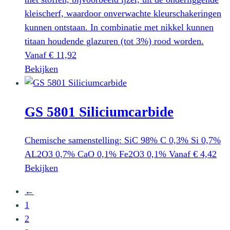
productpagina
kleischerf, waardoor onverwachte kleurschakeringen
kunnen ontstaan. In combinatie met nikkel kunnen
titaan houdende glazuren (tot 3%) rood worden.
Vanaf
€
11,92
Dit
Bekijken
product
heeft
GS 5801 Siliciumcarbide
meerdere
variaties.
Deze
Chemische samenstelling: SiC 98% C 0,3% Si 0,7%
optie
AL2O3 0,7% CaO 0,1% Fe2O3 0,1%
Vanaf
€
4,42
kan
Dit
Bekijken
gekozen
product
←
worden
heeft
1
op
meerdere
2
de
variaties.