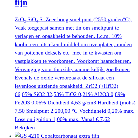
fijn
ZrO₂.SiO₄ S. Zeer hoog smeltpunt (2550 graden°C).
Vaak toegepast samen met tin om smeltpunt te
verlagen en opaakheid te behouden. I.c.m. 10%
kaolin een uitstekend middel om ovenplaten, randen
van pottenen deksels etc. mee in te kwasten om
vastplakken te voorkomen. Voorkomt haarscheuren.
Vervanging voor tinoxide, aanmerkelijk goedkoper.
Evenals de oxide veroorzaakt de silicaat een
levenloos uitziende opaakheid. ZrO2 (+HfO2)
66,05% SiO2 32,53% TiO2 0,21% Al2O3 0,89%
Fe2O3 0,06% Dichtheid 4,63 g/cm3 Hardheid (mohs)
7,50 Smeltpunt 2.200,00 °C Vochtigheid 0,20% max.
Loss on ignition 1,00% max.
Vanaf
€
7,62
Dit
Bekijken
product