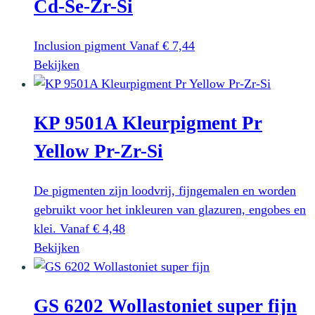
Cd-Se-Zr-Si
Deze
optie
Inclusion pigment
Vanaf
€
7,44
kan
Dit
Bekijken
gekozen
product
worden
heeft
op
KP 9501A Kleurpigment Pr
meerdere
de
variaties.
productpagina
Yellow Pr-Zr-Si
Deze
optie
De pigmenten zijn loodvrij, fijngemalen en worden
kan
gebruikt voor het inkleuren van glazuren, engobes en
gekozen
klei.
Vanaf
€
4,48
worden
Dit
Bekijken
op
product
de
heeft
productpagina
GS 6202 Wollastoniet super fijn
meerdere