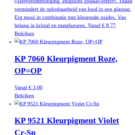
(ijzerverontreiniging, enigszins spikkel-effect). Titaan
kan
vermindert de oplosbaarheid van lood in een glazuur.
gekozen
Erg mooi in combinatie met kleurende oxides. Van
worden
belang in kristal en matglazuren.
Vanaf
€
8,77
op
Dit
Bekijken
de
product
productpagina
heeft
KP 7060 Kleurpigment Roze,
meerdere
variaties.
OP=OP
Deze
optie
Vanaf
€
3,00
kan
Dit
Bekijken
gekozen
product
worden
heeft
op
KP 9521 Kleurpigment Violet
meerdere
de
variaties.
productpagina
Cr-Sn