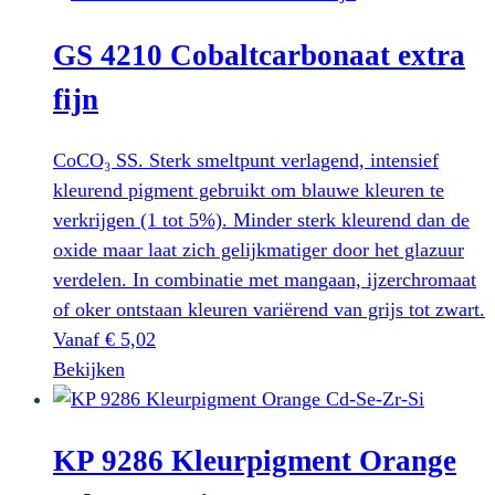
heeft
GS 4210 Cobaltcarbonaat extra
meerdere
variaties.
fijn
Deze
optie
CoCO₃ SS. Sterk smeltpunt verlagend, intensief
kan
kleurend pigment gebruikt om blauwe kleuren te
gekozen
verkrijgen (1 tot 5%). Minder sterk kleurend dan de
worden
oxide maar laat zich gelijkmatiger door het glazuur
op
verdelen. In combinatie met mangaan, ijzerchromaat
de
of oker ontstaan kleuren variërend van grijs tot zwart.
productpagina
Vanaf
€
5,02
Dit
Bekijken
product
heeft
KP 9286 Kleurpigment Orange
meerdere
variaties.