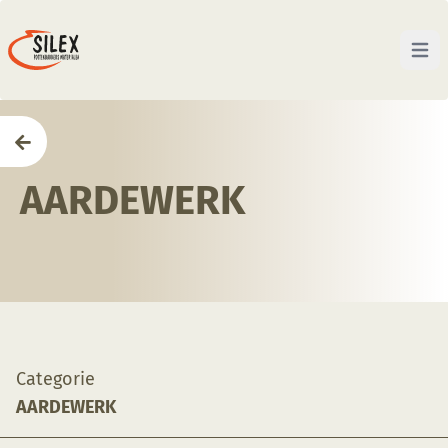
Open 
Home
—
Winkel
—
Aardewerk
AARDEWERK
Categorie
AARDEWERK