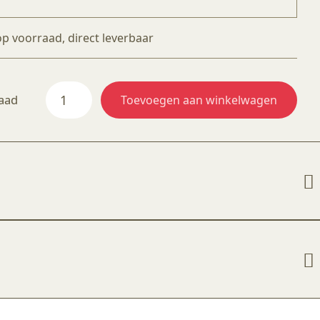
op voorraad, direct leverbaar
100%
raad
Toevoegen aan winkelwagen
Bijenwas
380
ml
geel
/
blik
aantal