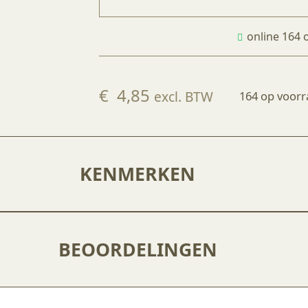
online 164 
€
4,85
excl. BTW
164 op voor
KENMERKEN
BEOORDELINGEN