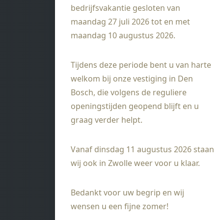
bedrijfsvakantie gesloten van
maandag 27 juli 2026 tot en met
maandag 10 augustus 2026.
Tijdens deze periode bent u van harte
welkom bij onze vestiging in Den
Bosch, die volgens de reguliere
openingstijden geopend blijft en u
graag verder helpt.
Vanaf dinsdag 11 augustus 2026 staan
wij ook in Zwolle weer voor u klaar.
Bedankt voor uw begrip en wij
wensen u een fijne zomer!