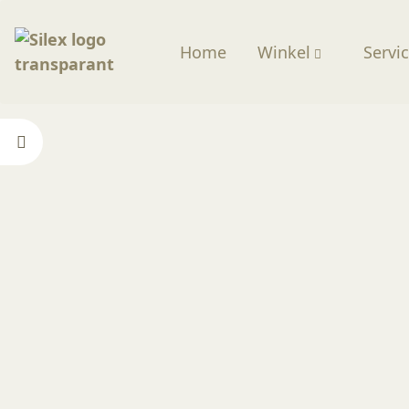
Home
Winkel
Servi
Home
—
Producten
—
Beeldhouwen
—
100% Bijen