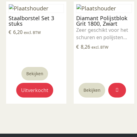
Staalborstel Set 3
Diamant Polijstblok
stuks
Grit 1800, Zwart
Zeer geschikt voor het
€
6,20
excl. BTW
schuren en polijsten
van onder andere
€
8,26
excl. BTW
speksteen en albast.
Wordt ook vaak
gebruikt om gestookte
Bekijken
glazuurresten van
keramiek te
verwijderen. Hoe lager
Uitverkocht
Bekijken
het getal van de grit,
hoe grover het
schuuroppervlak is.