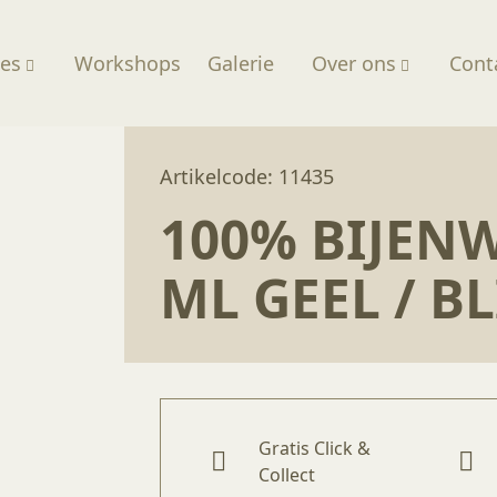
ces
Workshops
Galerie
Over ons
Cont
was 380 ml geel / blik
Artikelcode: 11435
100% BIJENW
ML GEEL / BL
Gratis Click &
Collect