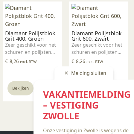
Diamant Polijstblok
Diamant Polijstblok
Grit 400, Groen
Grit 600, Zwart
Zeer geschikt voor het
Zeer geschikt voor het
schuren en polijsten
schuren en polijsten
van onder andere
van onder andere
€
8,26
€
8,26
excl. BTW
excl. BTW
speksteen en albast.
speksteen en albast.
Melding sluiten
Wordt ook vaak
Wordt ook vaak
gebruikt om gestookte
gebruikt om gestookte
glazuurresten van
glazuurresten van
Bekijken
Bekijken
VAKANTIEMELDING
keramiek te
keramiek te
verwijderen. Hoe lager
– VESTIGING
verwijderen. Hoe lager
het getal van de grit,
het getal van de grit,
ZWOLLE
hoe grover het
hoe grover het
schuuroppervlak is.
schuuroppervlak is.
Onze vestiging in Zwolle is wegens de