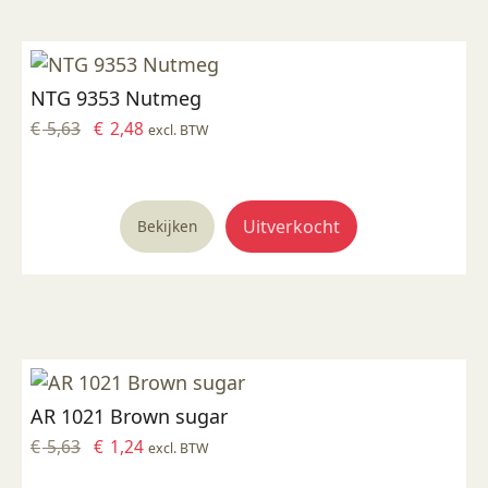
NTG 9353 Nutmeg
Oorspronkelijke
Huidige
€
5,63
€
2,48
excl. BTW
prijs
prijs
was:
is:
€ 5,63.
€ 2,48.
Uitverkocht
Bekijken
AR 1021 Brown sugar
Oorspronkelijke
Huidige
€
5,63
€
1,24
excl. BTW
prijs
prijs