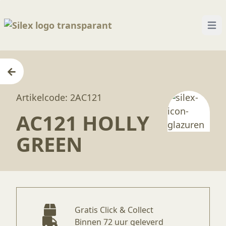
Open
Home
—
Producten
—
Glazuren
—
AC121 Holly Gr
Artikelcode: 2AC121
AC121 HOLLY
GREEN
Gratis Click & Collect
Binnen 72 uur geleverd