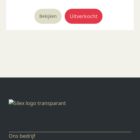
was:
is:
€ 5,63.
€ 1,24.
Uitverkocht
Bekijken
Ons bedrijf