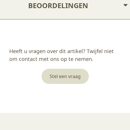
BEOORDELINGEN
Enkel ingelogde klanten die dit product gekocht hebben, kunnen een beoordeling schrijven.
Heeft u vragen over dit artikel? Twijfel niet
om contact met ons op te nemen.
Stel een vraag