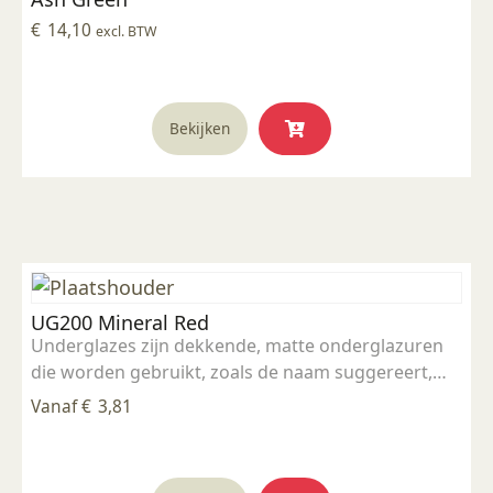
€
14,10
excl. BTW
Bekijken
UG200 Mineral Red
Underglazes zijn dekkende, matte onderglazuren
die worden gebruikt, zoals de naam suggereert,
onder een transparant glazuur (mat of glans).
Vanaf
€
3,81
Onderglazuur kan gebruikt worden voor
decoratieve doeleinden waarbij een dekkend
karakter gewenst is. Deze onderglazuren zijn
Dit