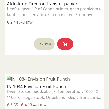
Afdruk op Fired-on transfer papier.
Heeft u geen HP of Canon printer, geen probleem u
kunt bij ons een afdruk laten maken. Stuur uw
afdruk in pdf formaat naar ons email adres en
€
2,44
excl. BTW
bestel dit product samen met SP 5905.
Bekijken
IN 1084 Envision Fruit Punch
Oven: Stoken noodzakelijk. Temperatuur: 1000 °C -
1100 °C. Hoge stook: Onbekend. Kleur: Transparant
tot opaak. Aantal lagen: 1-3 lagen. Voedselveilig:
Oorspronkelijke
Huidige
€
6,55
€
4,13
excl. BTW
Voedselveilig indien volledig afgedekt met een