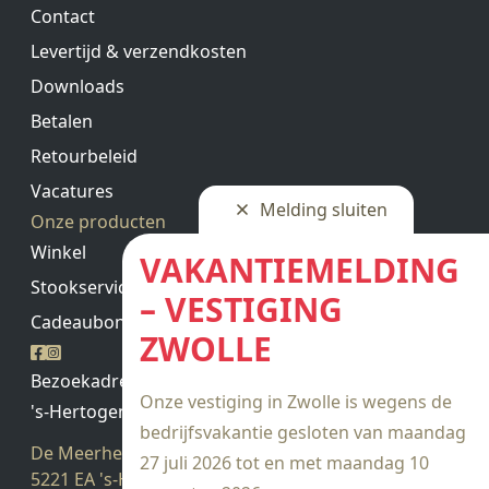
Contact
Levertijd & verzendkosten
Downloads
Betalen
Retourbeleid
Vacatures
Melding sluiten
Onze producten
Winkel
VAKANTIEMELDING
Stookservice
– VESTIGING
Cadeaubon saldo
ZWOLLE
Bezoekadres
Onze vestiging in Zwolle is wegens de
's-Hertogenbosch
bedrijfsvakantie gesloten van maandag
De Meerheuvel 21
27 juli 2026 tot en met maandag 10
5221 EA 's-Hertogenbosch