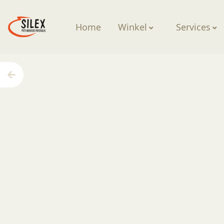
Home
Winkel
Services
Home
—
Producten
—
Glazuren
—
AS 957 Thin’n S