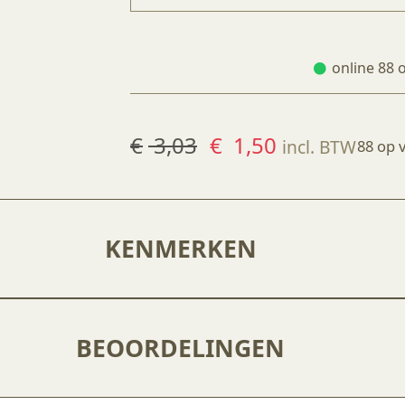
online 88 
Oorspronkelijke
Huidige
€
3,03
€
1,50
incl. BTW
88 op 
prijs
prijs
was:
is:
€ 3,03.
€ 1,50.
KENMERKEN
BEOORDELINGEN