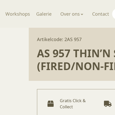
Workshops
Galerie
Over ons
Contact
hade (fired/non-fired)
Artikelcode: 2AS 957
AS 957 THIN’N
(FIRED/NON-FI
Gratis Click &
Collect