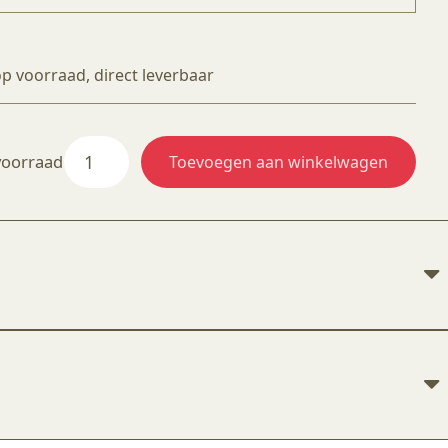
op voorraad, direct leverbaar
AS
voorraad
Toevoegen aan winkelwagen
957
Thin'n
Shade
(fired/non-
fired)
aantal