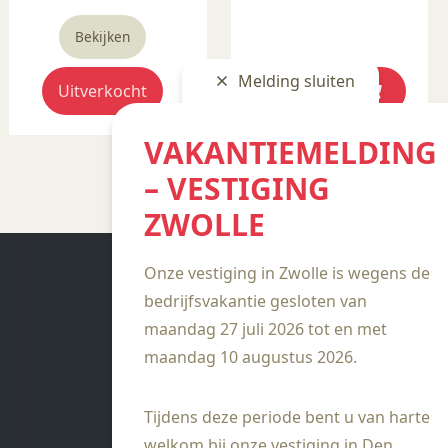
om de kleur intenser te
€ 6,81.
€ 1,50.
maken Geschikt voor
Bekijken
gebruiksgoed mits er
Melding sluiten
een transparant
Uitverkocht
Bekijken
glazuur over
aangebracht is
VAKANTIEMELDING
Stookbereik 1000°C -
1285°C
– VESTIGING
ZWOLLE
Onze vestiging in Zwolle is wegens de
bedrijfsvakantie gesloten van
maandag 27 juli 2026 tot en met
maandag 10 augustus 2026.
Tijdens deze periode bent u van harte
welkom bij onze vestiging in Den