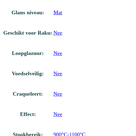
Glans niveau:
Mat
Geschikt voor Raku:
Nee
Loopglazuur:
Nee
Voedselveilig:
Nee
Craqueleert:
Nee
Effect:
Nee
Stookbereik:
900°C-1100°C