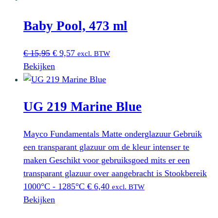
Baby Pool, 473 ml
Oorspronkelijke
Huidige
€
15,95
€
9,57
excl. BTW
prijs
prijs
Bekijken
was:
is:
€ 15,95.
€ 9,57.
UG 219 Marine Blue
Mayco Fundamentals Matte onderglazuur Gebruik
een transparant glazuur om de kleur intenser te
maken Geschikt voor gebruiksgoed mits er een
transparant glazuur over aangebracht is Stookbereik
1000°C - 1285°C
€
6,40
excl. BTW
Bekijken