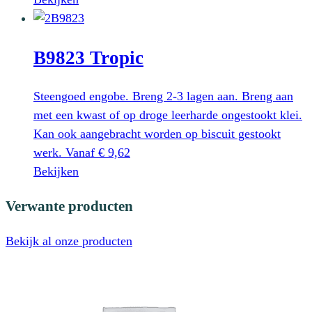
op
product
de
heeft
productpagina
B9823 Tropic
meerdere
variaties.
Deze
Steengoed engobe. Breng 2-3 lagen aan. Breng aan
optie
met een kwast of op droge leerharde ongestookt klei.
kan
Kan ook aangebracht worden op biscuit gestookt
gekozen
werk.
Vanaf
€
9,62
worden
Dit
Bekijken
op
product
Verwante producten
de
heeft
productpagina
meerdere
Bekijk al onze producten
variaties.
Deze
optie
kan