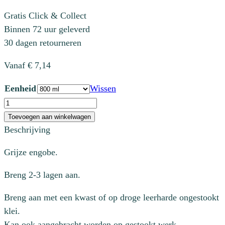
Gratis Click & Collect
Binnen 72 uur geleverd
30 dagen retourneren
Vanaf
€
7,14
Eenheid
Wissen
B9049
Grey
Toevoegen aan winkelwagen
aantal
Beschrijving
Grijze engobe.
Breng 2-3 lagen aan.
Breng aan met een kwast of op droge leerharde ongestookt
klei.
Kan ook aangebracht worden op gestookt werk.