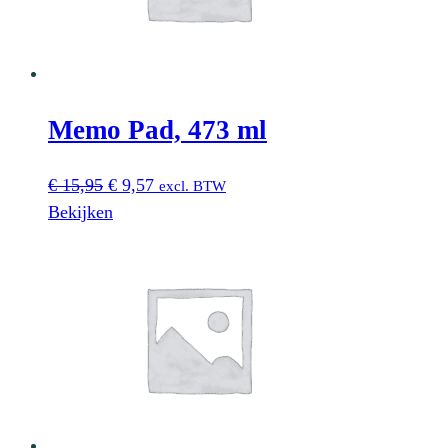
Memo Pad, 473 ml
Oorspronkelijke
Huidige
€
15,95
€
9,57
excl. BTW
prijs
prijs
Bekijken
was:
is:
€ 15,95.
€ 9,57.