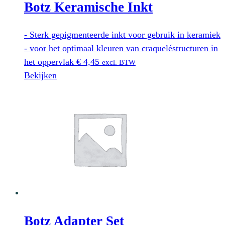
Botz Keramische Inkt
- Sterk gepigmenteerde inkt voor gebruik in keramiek
- voor het optimaal kleuren van craqueléstructuren in
het oppervlak
€
4,45
excl. BTW
Bekijken
Botz Adapter Set