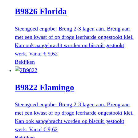
heeft
B9826 Florida
meerdere
variaties.
Deze
Steengoed engobe. Breng 2-3 lagen aan. Breng aan
optie
met een kwast of op droge leerharde ongestookt klei.
kan
Kan ook aangebracht worden op biscuit gestookt
gekozen
werk.
Vanaf
€
9,62
worden
Dit
Bekijken
op
product
de
heeft
productpagina
B9822 Flamingo
meerdere
variaties.
Deze
Steengoed engobe. Breng 2-3 lagen aan. Breng aan
optie
met een kwast of op droge leerharde ongestookt klei.
kan
Kan ook aangebracht worden op biscuit gestookt
gekozen
werk.
Vanaf
€
9,62
worden
Dit
Bekijken