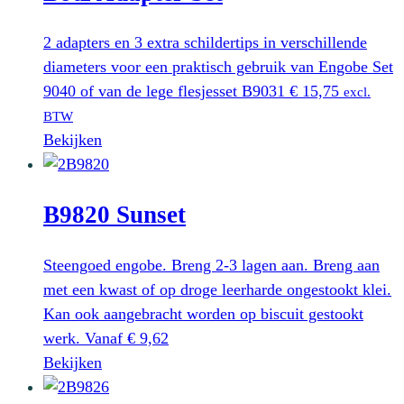
2 adapters en 3 extra schildertips in verschillende
diameters voor een praktisch gebruik van Engobe Set
9040 of van de lege flesjesset B9031
€
15,75
excl.
BTW
Bekijken
B9820 Sunset
Steengoed engobe. Breng 2-3 lagen aan. Breng aan
met een kwast of op droge leerharde ongestookt klei.
Kan ook aangebracht worden op biscuit gestookt
werk.
Vanaf
€
9,62
Dit
Bekijken
product