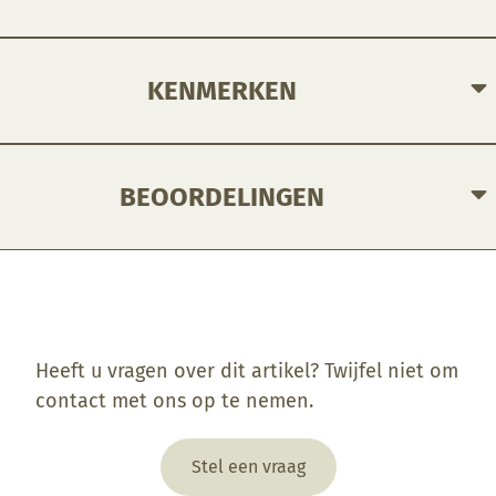
Toont levendige effecten wanneer het glazuur ongelijk is aangebracht.
KENMERKEN
BEOORDELINGEN
Enkel ingelogde klanten die dit product gekocht hebben, kunnen een beoordeling schrijven.
Heeft u vragen over dit artikel? Twijfel niet om
contact met ons op te nemen.
Stel een vraag