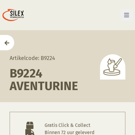
Open 
Home
—
Producten
—
Glazuren
—
B9224 Aventurine
Artikelcode: B9224
B9224
AVENTURINE
Gratis Click & Collect
Binnen 72 uur geleverd