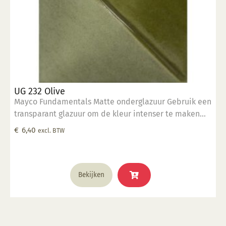
UG 232 Olive
Mayco Fundamentals Matte onderglazuur Gebruik een
transparant glazuur om de kleur intenser te maken
Geschikt voor gebruiksgoed mits er een transparant
€
6,40
excl. BTW
glazuur over aangebracht is Stookbereik 1000°C -
1285°C
Bekijken