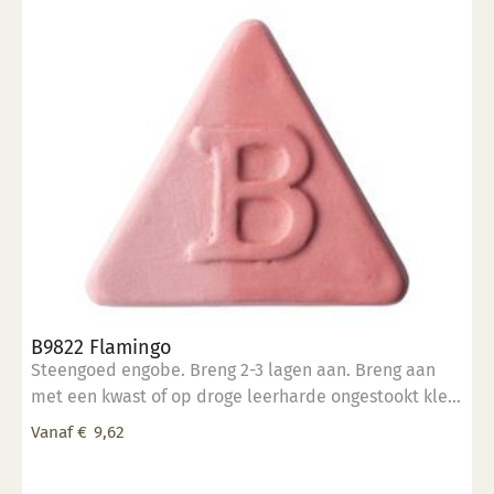
optie
kan
gekozen
worden
op
de
productpagina
B9822 Flamingo
Steengoed engobe. Breng 2-3 lagen aan. Breng aan
met een kwast of op droge leerharde ongestookt klei.
Kan ook aangebracht worden op biscuit gestookt
Vanaf
€
9,62
werk.