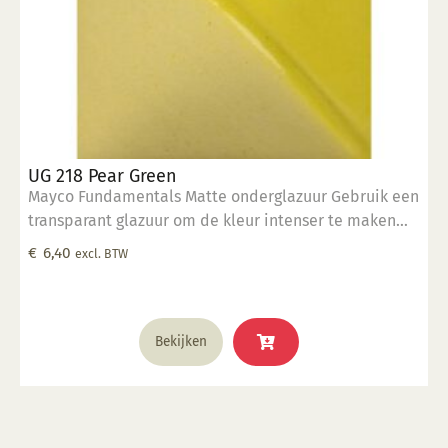
UG 218 Pear Green
Mayco Fundamentals Matte onderglazuur Gebruik een
transparant glazuur om de kleur intenser te maken
Geschikt voor gebruiksgoed mits er een transparant
€
6,40
excl. BTW
glazuur over aangebracht is Stookbereik 1000°C -
1285°C
Bekijken