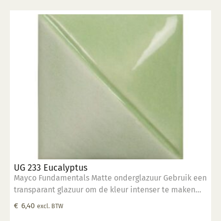
UG 233 Eucalyptus
Mayco Fundamentals Matte onderglazuur Gebruik een
transparant glazuur om de kleur intenser te maken
Geschikt voor gebruiksgoed mits er een transparant
€
6,40
excl. BTW
glazuur over aangebracht is Stookbereik 1000°C -