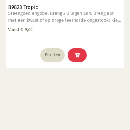
B9823 Tropic
Steengoed engobe. Breng 2-3 lagen aan. Breng aan
met een kwast of op droge leerharde ongestookt klei.
Kan ook aangebracht worden op biscuit gestookt
Vanaf
€
9,62
werk.
Dit
Bekijken
product
heeft
meerdere
variaties.
Deze
optie
kan
gekozen
worden
op
de