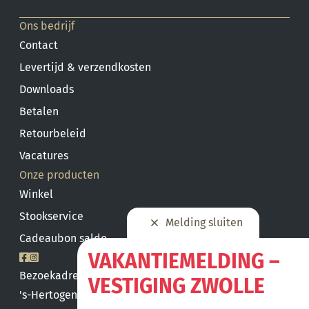
Ons bedrijf
Contact
Levertijd & verzendkosten
Downloads
Betalen
Retourbeleid
Vacatures
Onze producten
Winkel
Stookservice
Melding sluiten
Cadeaubon saldo
VAKANTIEMELDING –
Bezoekadres
VESTIGING ZWOLLE
's-Hertogenbosch