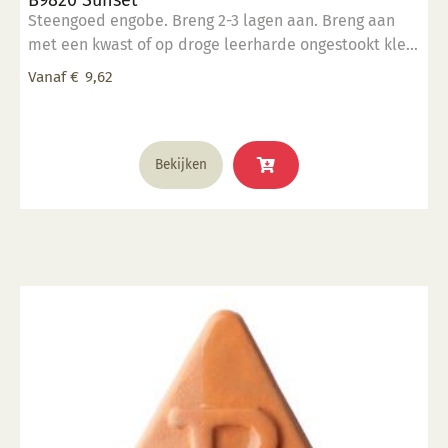
Steengoed engobe. Breng 2-3 lagen aan. Breng aan
met een kwast of op droge leerharde ongestookt klei.
Kan ook aangebracht worden op biscuit gestookt
Vanaf
€
9,62
werk.
Dit
Bekijken
product
heeft
meerdere
variaties.
Deze
optie
kan
gekozen
worden
op
de
productpagina