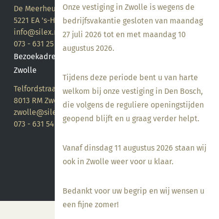
Onze vestiging in Zwolle is wegens de
De Meerheuvel 21
5221 EA 's-Hertogenbosch
bedrijfsvakantie gesloten van maandag
info@silex.nl
27 juli 2026 tot en met maandag 10
073 - 631 25 28
augustus 2026.
Bezoekadres
Zwolle
Tijdens deze periode bent u van harte
Telfordstraat 14
welkom bij onze vestiging in Den Bosch,
8013 RM Zwolle
die volgens de reguliere openingstijden
zwolle@silex.nl
geopend blijft en u graag verder helpt.
073 - 631 54 05
Vanaf dinsdag 11 augustus 2026 staan wij
ook in Zwolle weer voor u klaar.
Bedankt voor uw begrip en wij wensen u
een fijne zomer!