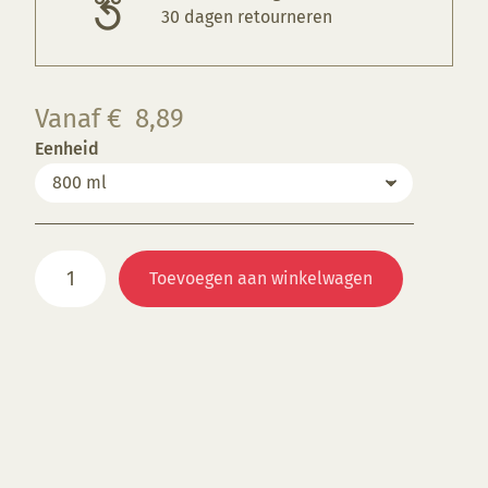
30 dagen retourneren
Vanaf
€
8,89
Eenheid
B9224
Toevoegen aan winkelwagen
Aventurine
aantal