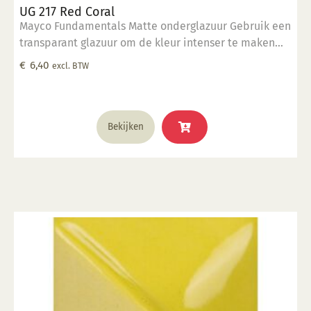
UG 217 Red Coral
Mayco Fundamentals Matte onderglazuur Gebruik een
transparant glazuur om de kleur intenser te maken
Geschikt voor gebruiksgoed mits er een transparant
€
6,40
excl. BTW
glazuur over aangebracht is Stookbereik 1000°C -
1285°C
Bekijken