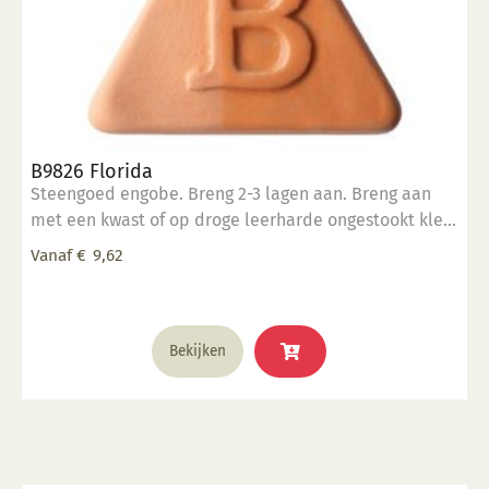
B9826 Florida
Steengoed engobe. Breng 2-3 lagen aan. Breng aan
met een kwast of op droge leerharde ongestookt klei.
Kan ook aangebracht worden op biscuit gestookt
Vanaf
€
9,62
werk.
Dit
Bekijken
product
heeft
meerdere
variaties.
Deze