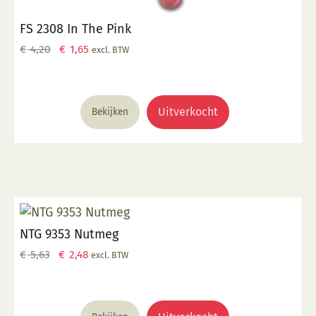
FS 2308 In The Pink
Oorspronkelijke
Huidige
€
4,20
€
1,65
excl. BTW
prijs
prijs
was:
is:
€ 4,20.
€ 1,65.
Uitverkocht
Bekijken
NTG 9353 Nutmeg
Oorspronkelijke
Huidige
€
5,63
€
2,48
excl. BTW
prijs
prijs
was:
is:
€ 5,63.
€ 2,48.