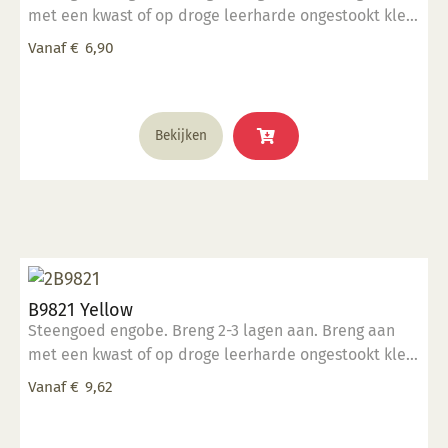
met een kwast of op droge leerharde ongestookt klei.
op
Kan ook aangebracht worden op biscuit gestookt
de
Vanaf
€
6,90
werk.
productpagina
Dit
Bekijken
product
heeft
meerdere
variaties.
Deze
optie
kan
B9821 Yellow
gekozen
Steengoed engobe. Breng 2-3 lagen aan. Breng aan
worden
met een kwast of op droge leerharde ongestookt klei.
op
Kan ook aangebracht worden op biscuit gestookt
de
Vanaf
€
9,62
werk.
productpagina