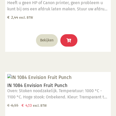
Heeft u geen HP of Canon printer, geen probleem u
kunt bij ons een afdruk laten maken. Stuur uw afdruk
in pdf formaat naar ons email adres en bestel dit
€
2,44
excl. BTW
product samen met SP 5905.
Bekijken
IN 1084 Envision Fruit Punch
Oven: Stoken noodzakelijk. Temperatuur: 1000 °C -
1100 °C. Hoge stook: Onbekend. Kleur: Transparant tot
opaak. Aantal lagen: 1-3 lagen. Voedselveilig:
Oorspronkelijke
Huidige
€
6,55
€
4,13
excl. BTW
Voedselveilig indien volledig afgedekt met een
prijs
prijs
voedselveilige transparante glazuur. Giftig: Nee. Hoe