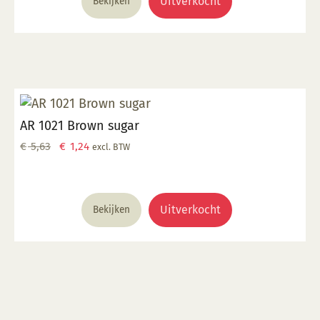
Uitverkocht
Bekijken
AR 1021 Brown sugar
Oorspronkelijke
Huidige
€
5,63
€
1,24
excl. BTW
prijs
prijs
was:
is:
€ 5,63.
€ 1,24.
Uitverkocht
Bekijken