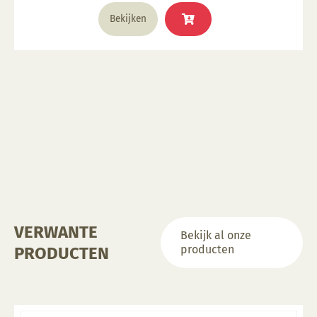
Dit
Bekijken
product
heeft
meerdere
variaties.
Deze
optie
kan
gekozen
worden
op
de
productpagina
VERWANTE
Bekijk al onze
producten
PRODUCTEN