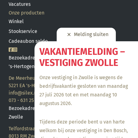
Vacatures
Onze producten
Winkel
Stookservice
Melding sluiten
Cadeaubon saldo
VAKANTIEMELDING –
Bezoekadres
VESTIGING ZWOLLE
's-Hertogenbosch
Onze vestiging in Zwolle is wegens de
De Meerheuvel 21
5221 EA 's-Hertogenbosch
bedrijfsvakantie gesloten van maandag
info@silex.nl
27 juli 2026 tot en met maandag 10
073 - 631 25 28
augustus 2026.
Bezoekadres
Zwolle
Tijdens deze periode bent u van harte
Telfordstraat 14
welkom bij onze vestiging in Den Bosch,
8013 RM Zwolle