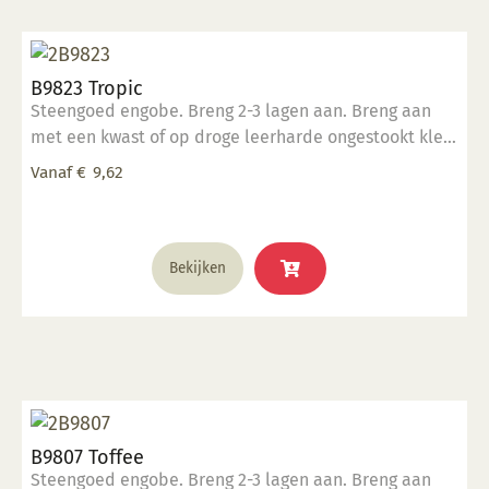
Deze
optie
kan
B9823 Tropic
gekozen
Steengoed engobe. Breng 2-3 lagen aan. Breng aan
worden
met een kwast of op droge leerharde ongestookt klei.
op
Kan ook aangebracht worden op biscuit gestookt
de
Vanaf
€
9,62
werk.
productpagina
Dit
Bekijken
product
heeft
meerdere
variaties.
Deze
optie
kan
B9807 Toffee
gekozen
Steengoed engobe. Breng 2-3 lagen aan. Breng aan
worden