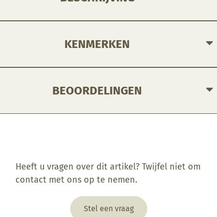
Rood glazuur met geel, blauwe en groene uitvloeiingen.
KENMERKEN
BEOORDELINGEN
Enkel ingelogde klanten die dit product gekocht hebben, kunnen een beoordeling schrijven.
Heeft u vragen over dit artikel? Twijfel niet om
contact met ons op te nemen.
Stel een vraag