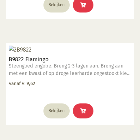
Bekijken
B9822 Flamingo
Steengoed engobe. Breng 2-3 lagen aan. Breng aan
met een kwast of op droge leerharde ongestookt klei.
Kan ook aangebracht worden op biscuit gestookt
Vanaf
€
9,62
werk.
Dit
Bekijken
product
heeft
meerdere
variaties.