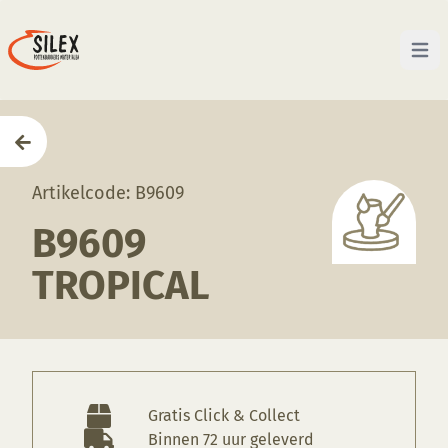
Open 
Home
—
Producten
—
Glazuren
—
B9609 Tropical
Artikelcode: B9609
B9609
TROPICAL
Gratis Click & Collect
Binnen 72 uur geleverd