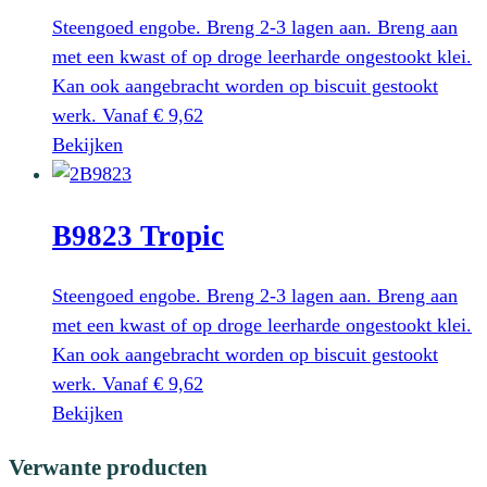
Deze
Steengoed engobe. Breng 2-3 lagen aan. Breng aan
optie
met een kwast of op droge leerharde ongestookt klei.
kan
Kan ook aangebracht worden op biscuit gestookt
gekozen
werk.
Vanaf
€
9,62
worden
Dit
Bekijken
op
product
de
heeft
productpagina
B9823 Tropic
meerdere
variaties.
Deze
Steengoed engobe. Breng 2-3 lagen aan. Breng aan
optie
met een kwast of op droge leerharde ongestookt klei.
kan
Kan ook aangebracht worden op biscuit gestookt
gekozen
werk.
Vanaf
€
9,62
worden
Dit
Bekijken
op
product
Verwante producten
de
heeft