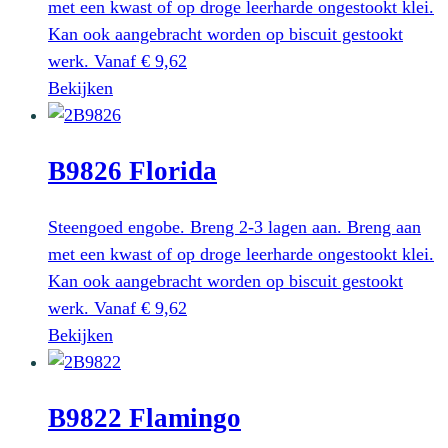
met een kwast of op droge leerharde ongestookt klei.
Kan ook aangebracht worden op biscuit gestookt
werk.
Vanaf
€
9,62
Dit
Bekijken
product
heeft
B9826 Florida
meerdere
variaties.
Deze
Steengoed engobe. Breng 2-3 lagen aan. Breng aan
optie
met een kwast of op droge leerharde ongestookt klei.
kan
Kan ook aangebracht worden op biscuit gestookt
gekozen
werk.
Vanaf
€
9,62
worden
Dit
Bekijken
op
product
de
heeft
productpagina
B9822 Flamingo
meerdere
variaties.