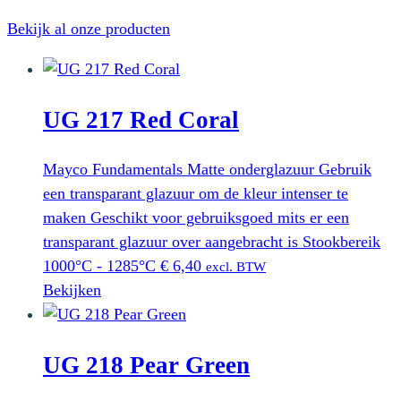
productpagina
meerdere
Bekijk al onze producten
variaties.
Deze
optie
kan
UG 217 Red Coral
gekozen
worden
Mayco Fundamentals Matte onderglazuur Gebruik
op
een transparant glazuur om de kleur intenser te
de
maken Geschikt voor gebruiksgoed mits er een
productpagina
transparant glazuur over aangebracht is Stookbereik
1000°C - 1285°C
€
6,40
excl. BTW
Bekijken
UG 218 Pear Green