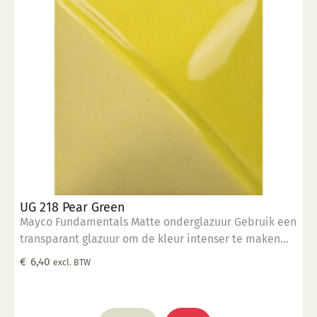
UG 218 Pear Green
Mayco Fundamentals Matte onderglazuur Gebruik een
transparant glazuur om de kleur intenser te maken
Geschikt voor gebruiksgoed mits er een transparant
€
6,40
excl. BTW
glazuur over aangebracht is Stookbereik 1000°C -
1285°C