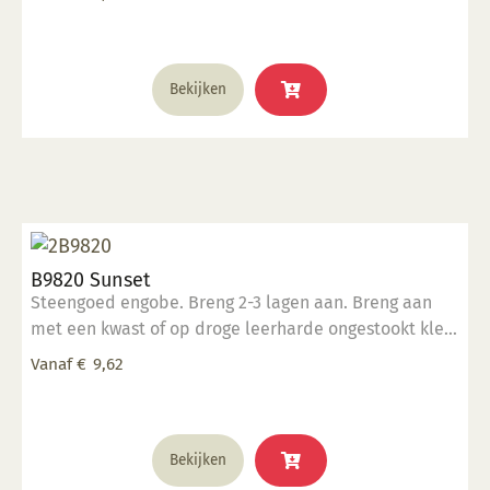
werk.
productpagina
Dit
Bekijken
product
heeft
meerdere
variaties.
Deze
optie
kan
B9820 Sunset
gekozen
Steengoed engobe. Breng 2-3 lagen aan. Breng aan
worden
met een kwast of op droge leerharde ongestookt klei.
op
Kan ook aangebracht worden op biscuit gestookt
de
Vanaf
€
9,62
werk.
productpagina
Dit
Bekijken
product