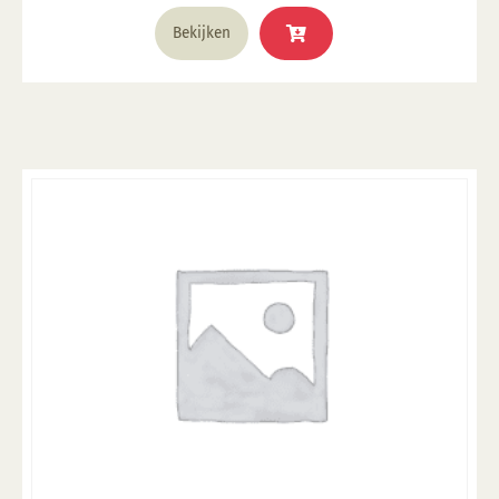
€ 15,95.
€ 9,57.
Bekijken