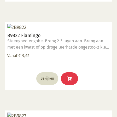
B9822 Flamingo
Steengoed engobe. Breng 2-3 lagen aan. Breng aan
met een kwast of op droge leerharde ongestookt klei.
Kan ook aangebracht worden op biscuit gestookt
Vanaf
€
9,62
werk.
Dit
Bekijken
product
heeft
meerdere
variaties.
Deze
optie