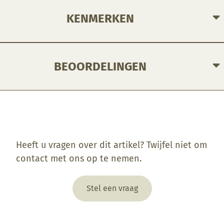
KENMERKEN
BEOORDELINGEN
Enkel ingelogde klanten die dit product gekocht hebben, kunnen een beoordeling schrijven.
Heeft u vragen over dit artikel? Twijfel niet om
contact met ons op te nemen.
Stel een vraag