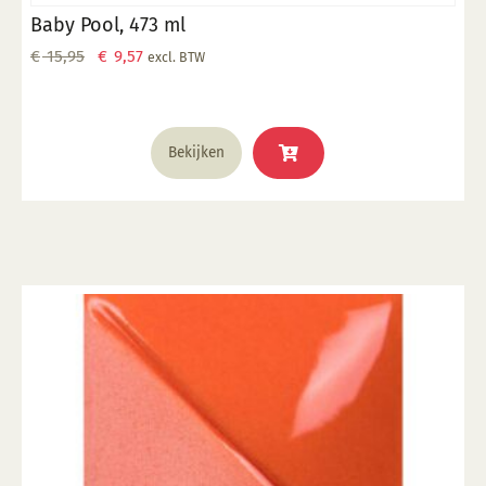
Baby Pool, 473 ml
Oorspronkelijke
Huidige
€
15,95
€
9,57
excl. BTW
prijs
prijs
was:
is:
€ 15,95.
€ 9,57.
Bekijken