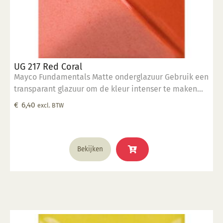
UG 217 Red Coral
Mayco Fundamentals Matte onderglazuur Gebruik een
transparant glazuur om de kleur intenser te maken
Geschikt voor gebruiksgoed mits er een transparant
€
6,40
excl. BTW
glazuur over aangebracht is Stookbereik 1000°C -
1285°C
Bekijken