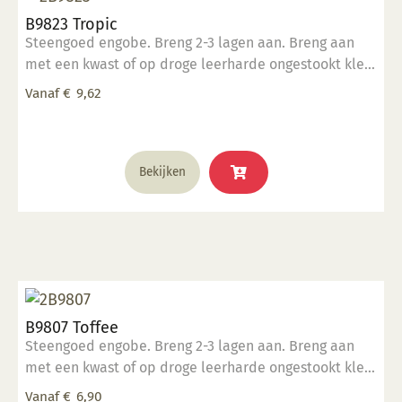
kan
B9823 Tropic
gekozen
Steengoed engobe. Breng 2-3 lagen aan. Breng aan
worden
met een kwast of op droge leerharde ongestookt klei.
op
Kan ook aangebracht worden op biscuit gestookt
de
Vanaf
€
9,62
werk.
productpagina
Dit
Bekijken
product
heeft
meerdere
variaties.
Deze
optie
kan
B9807 Toffee
gekozen
Steengoed engobe. Breng 2-3 lagen aan. Breng aan
worden
met een kwast of op droge leerharde ongestookt klei.
op
Kan ook aangebracht worden op biscuit gestookt
de
Vanaf
€
6,90