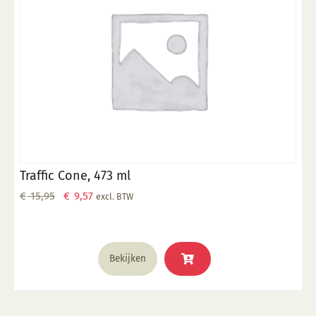
Traffic Cone, 473 ml
Oorspronkelijke
Huidige
€
15,95
€
9,57
excl. BTW
prijs
prijs
was:
is:
€ 15,95.
€ 9,57.
Bekijken