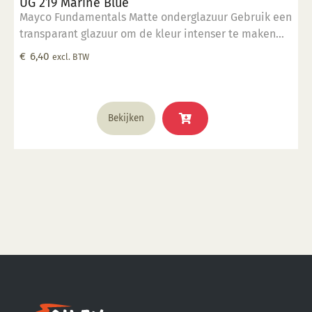
UG 219 Marine Blue
Mayco Fundamentals Matte onderglazuur Gebruik een
transparant glazuur om de kleur intenser te maken
Geschikt voor gebruiksgoed mits er een transparant
€
6,40
excl. BTW
glazuur over aangebracht is Stookbereik 1000°C -
1285°C
Bekijken