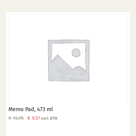
Memo Pad, 473 ml
Oorspronkelijke
Huidige
€
15,95
€
9,57
excl. BTW
prijs
prijs
was:
is: