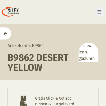
Open 
Home
—
Producten
—
Glazuren
—
B9862 Desert Yell
Artikelcode: B9862
B9862 DESERT
YELLOW
Gratis Click & Collect
Binnen 72 uur geleverd