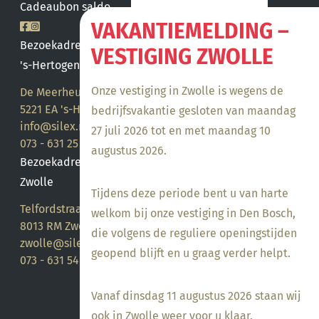
Cadeaubon saldo
VAKANTIEMELDING –
Bezoekadres
VESTIGING ZWOLLE
's-Hertogenbosch
Onze vestiging in Zwolle is wegens de
De Meerheuvel 21
5221 EA 's-Hertogenbosch
bedrijfsvakantie gesloten van maandag
info@silex.nl
27 juli 2026 tot en met maandag 10
073 - 631 25 28
augustus 2026.
Bezoekadres
Zwolle
Tijdens deze periode bent u van harte
Telfordstraat 14
welkom bij onze vestiging in Den Bosch,
8013 RM Zwolle
die volgens de reguliere openingstijden
zwolle@silex.nl
geopend blijft en u graag verder helpt.
073 - 631 54 05
Vanaf dinsdag 11 augustus 2026 staan wij
ook in Zwolle weer voor u klaar.