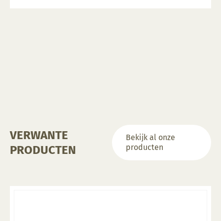
heeft
meerdere
variaties.
Deze
optie
kan
gekozen
worden
op
de
productpagina
VERWANTE
Bekijk al onze
producten
PRODUCTEN