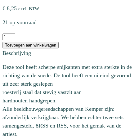
€
8,25
excl. BTW
21 op voorraad
Bandmirette
8"
Toevoegen aan winkelwagen
(203mm)
Beschrijving
aantal
Deze tool heeft scherpe snijkanten met extra sterkte in de
richting van de snede. De tool heeft een uiteind gevormd
uit zeer sterk geslepen
roestvrij staal dat stevig vastzit aan
hardhouten handgrepen.
Alle beeldhouwgereedschappen van Kemper zijn:
afzonderlijk verkrijgbaar. We hebben echter twee sets
samengesteld, 8RSS en RSS, voor het gemak van de
artiest.