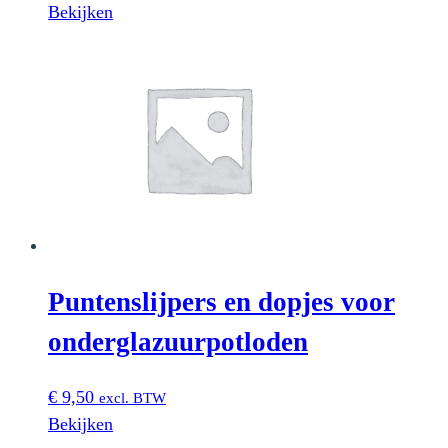
Bekijken
Puntenslijpers en dopjes voor
onderglazuurpotloden
€
9,50
excl. BTW
Bekijken