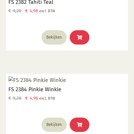
FS 2382 Tahiti Teal
Oorspronkelijke
Huidige
€
9,20
€
4,96
excl. BTW
prijs
prijs
was:
is:
€ 9,20.
€ 4,96.
Bekijken
FS 2384 Pinkie Winkie
Oorspronkelijke
Huidige
€
9,20
€
4,96
excl. BTW
prijs
prijs
was:
is:
€ 9,20.
€ 4,96.
Bekijken