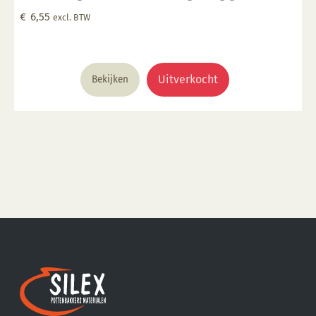
vlekken waar het dik is aangebracht. Glanzend,
€
6,55
excl. BTW
opaak. Kleur: Transparant tot opaak. Aantal lagen: 1-3
lagen. Voedselveilig: Voedselveilig indien volledig
afgedekt met een voedselveilige transparante
glazuur. Giftig: Nee. Hoe te gebruiken: 1. Breng aan op
Uitverkocht
Bekijken
een 1060 °C biscuit gebakken scherf. 2. Stook op 1000
°C. 3. Voor transparant glazuur gebruik, kwast of
dompel transparante glazuur op de scherf. 4. Stook
het werk op triangels op 1000 °C. 5. Maak schoon met
water. Voor meer informatie: Klik hier