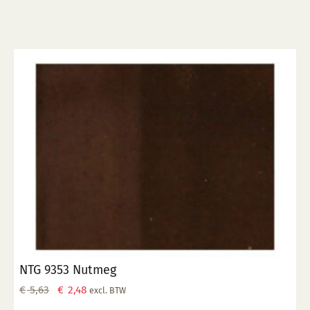
NTG 9353 Nutmeg
Oorspronkelijke
Huidige
€
5,63
€
2,48
excl. BTW
prijs
prijs