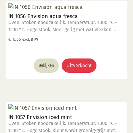
schoon met water. Voor meer informatie: Klik hier
IN 1056 Envision aqua fresca
Oven: Stoken noodzakelijk. Temperatuur: 1000 °C -
1230 °C. Hoge stook: Meer gelig met wat vlekken.
Glanzend, semi-opaak. Kleur: Transparant tot opaak.
€
6,55
excl. BTW
Aantal lagen: 1-3 lagen. Voedselveilig: Voedselveilig
indien volledig afgedekt met een voedselveilige
transparante glazuur. Giftig: Nee. Hoe te gebruiken: 1.
Breng aan op een 1060 °C biscuit gebakken scherf. 2.
Uitverkocht
Bekijken
Stook op 1000 °C. 3. Voor transparant glazuur gebruik,
kwast of dompel transparante glazuur op de scherf. 4.
Stook het werk op triangels op 1000 °C. 5. Maak
schoon met water. Voor meer informatie: Klik hier
IN 1057 Envision iced mint
Oven: Stoken noodzakelijk. Temperatuur: 1000 °C -
1230 °C. Hoge stook: Kleur wordt groenig-grijs met