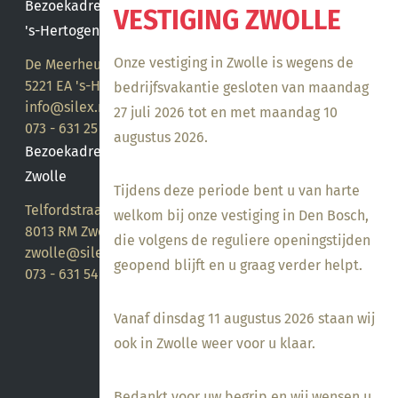
Bezoekadres
VESTIGING ZWOLLE
's-Hertogenbosch
Onze vestiging in Zwolle is wegens de
De Meerheuvel 21
5221 EA 's-Hertogenbosch
bedrijfsvakantie gesloten van maandag
info@silex.nl
27 juli 2026 tot en met maandag 10
073 - 631 25 28
augustus 2026.
Bezoekadres
Zwolle
Tijdens deze periode bent u van harte
Telfordstraat 14
welkom bij onze vestiging in Den Bosch,
8013 RM Zwolle
die volgens de reguliere openingstijden
zwolle@silex.nl
geopend blijft en u graag verder helpt.
073 - 631 54 05
Vanaf dinsdag 11 augustus 2026 staan wij
ook in Zwolle weer voor u klaar.
Bedankt voor uw begrip en wij wensen u