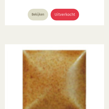
was:
is:
€ 5,63.
€ 2,48.
Uitverkocht
Bekijken