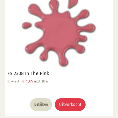
FS 2308 In The Pink
Oorspronkelijke
Huidige
€
4,20
€
1,65
excl. BTW
prijs
prijs
was:
is:
€ 4,20.
€ 1,65.
Uitverkocht
Bekijken