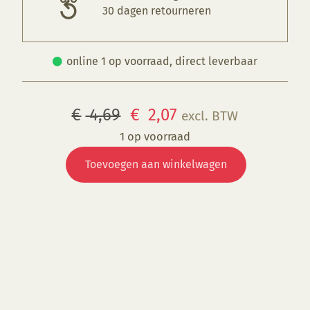
30 dagen retourneren
online 1 op voorraad, direct leverbaar
Oorspronkelijke
Huidige
€
4,69
€
2,07
excl. BTW
prijs
prijs
1 op voorraad
BD
was:
is:
Toevoegen aan winkelwagen
2504
€ 4,69.
€ 2,07.
Bumpy
Blue
aantal