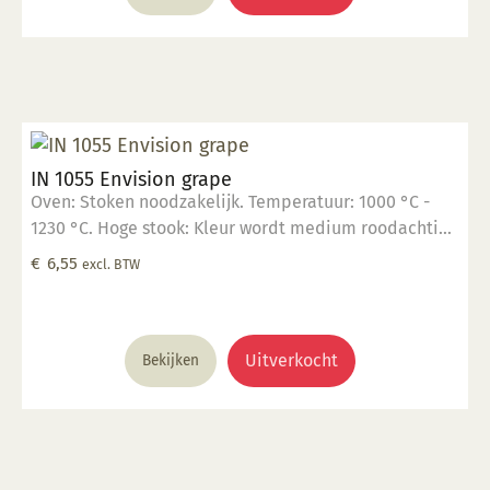
transparant glazuur gebruik, kwast of dompel
transparante glazuur op de scherf. 4. Stook het werk
op triangels op 1000 °C. 5. Maak schoon met water.
IN 1055 Envision grape
Oven: Stoken noodzakelijk. Temperatuur: 1000 °C -
1230 °C. Hoge stook: Kleur wordt medium roodachtig
blauw. Glanzend, semi transparant. Mogelijk ontstaan
€
6,55
excl. BTW
haarscheurtjes. Kleur: Transparant tot opaak. Aantal
lagen: 1-3 lagen. Voedselveilig: Voedselveilig indien
volledig afgedekt met een voedselveilige
transparante glazuur. Giftig: Nee. Hoe te gebruiken: 1.
Uitverkocht
Bekijken
Breng aan op een 1060 °C biscuit gebakken scherf. 2.
Stook op 1000 °C. 3. Voor transparant glazuur gebruik,
kwast of dompel transparante glazuur op de scherf. 4.
Stook het werk op triangels op 1000 °C. 5. Maak