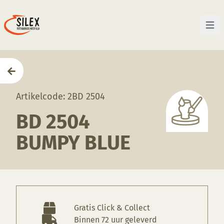
Open 
Home
—
Producten
—
Glazuren
—
BD 2504 Bumpy Bl
Artikelcode: 2BD 2504
BD 2504
BUMPY BLUE
Gratis Click & Collect
Binnen 72 uur geleverd