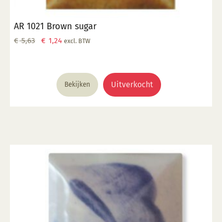
AR 1021 Brown sugar
Oorspronkelijke
Huidige
€
5,63
€
1,24
excl. BTW
prijs
prijs
was:
is:
€ 5,63.
€ 1,24.
Uitverkocht
Bekijken