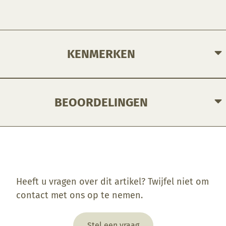
KENMERKEN
BEOORDELINGEN
Enkel ingelogde klanten die dit product gekocht hebben, kunnen een beoordeling schrijven.
Heeft u vragen over dit artikel? Twijfel niet om
contact met ons op te nemen.
Stel een vraag