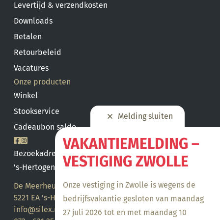
Levertijd & verzendkosten
Downloads
Betalen
Retourbeleid
Vacatures
Onze producten
Winkel
Stookservice
Melding sluiten
Cadeaubon saldo
VAKANTIEMELDING –
Bezoekadres
VESTIGING ZWOLLE
's-Hertogenbosch
Onze vestiging in Zwolle is wegens de
De Meerheuvel 21
5221 EA 's-Hertogenbosch
bedrijfsvakantie gesloten van maandag
info@silex.nl
27 juli 2026 tot en met maandag 10