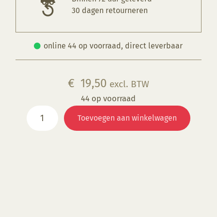
30 dagen retourneren
online 44 op voorraad, direct leverbaar
€
19,50
excl. BTW
44 op voorraad
Boetseerschijf
Toevoegen aan winkelwagen
Aluminium
120/150
mm,
hoog
45
mm
aantal