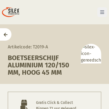
Open 
Home
—
Producten
—
Gereedschappen
—
Boetseers
Artikelcode: T2019-A
BOETSEERSCHIJF
ALUMINIUM 120/150
MM, HOOG 45 MM
Gratis Click & Collect
Binnen 72 uur geleverd