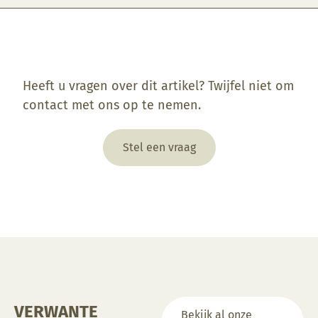
Enkel ingelogde klanten die dit product gekocht hebben, kunnen een beoordeling schrijven.
Heeft u vragen over dit artikel? Twijfel niet om
contact met ons op te nemen.
Stel een vraag
VERWANTE
Bekijk al onze