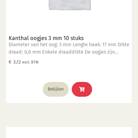
Kanthal oogjes 3 mm 10 stuks
Diameter van het oog: 3 mm Lengte haak: 17 mm Dikte
draad: 0,6 mm Enkele draaddikte De oogjes zijn
hittebestendig tot 1400°C Geschikt om in klei te
€
3,12
excl. BTW
verwerken Verpakt in een zakje per 10 stuks
Bekijken