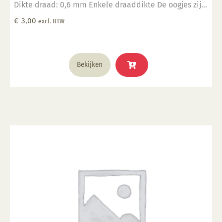
Dikte draad: 0,6 mm Enkele draaddikte De oogjes zijn
hittebestendig tot 1400°C Geschikt om in klei te
€
3,00
excl. BTW
verwerken Verpakt in een zakje per 10 stuks
Bekijken