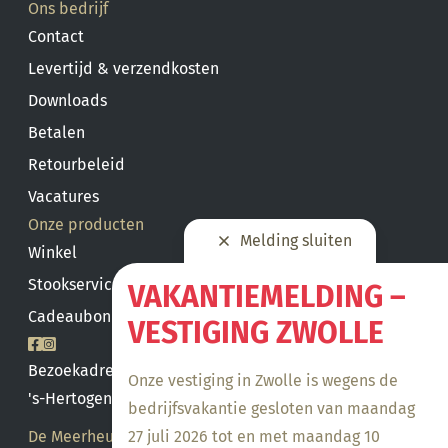
Ons bedrijf
Contact
Levertijd & verzendkosten
Downloads
Betalen
Retourbeleid
Vacatures
Onze producten
Melding sluiten
Winkel
Stookservice
VAKANTIEMELDING –
Cadeaubon saldo
VESTIGING ZWOLLE
Bezoekadres
Onze vestiging in Zwolle is wegens de
's-Hertogenbosch
bedrijfsvakantie gesloten van maandag
27 juli 2026 tot en met maandag 10
De Meerheuvel 21