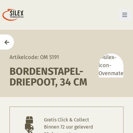
Open 
Home
—
Producten
—
Ovenmaterialen
—
Bordenstap
Artikelcode: OM 5191
BORDENSTAPEL-
DRIEPOOT, 34 CM
Gratis Click & Collect
Binnen 72 uur geleverd