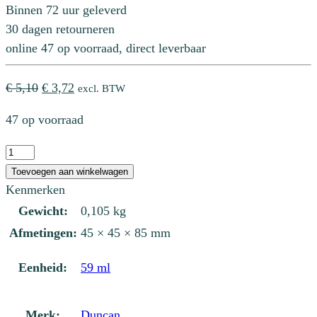
Binnen 72 uur geleverd
30 dagen retourneren
online 47 op voorraad, direct leverbaar
Oorspronkelijke
Huidige
€
5,10
€
3,72
excl. BTW
prijs
prijs
47 op voorraad
was:
is:
€ 5,10.
€ 3,72.
CC
169
Toevoegen aan winkelwagen
Peaches'n
Kenmerken
Cream
Gewicht:
0,105 kg
aantal
Afmetingen:
45 × 45 × 85 mm
Eenheid:
59 ml
Merk:
Duncan