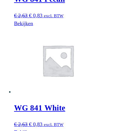
Oorspronkelijke
Huidige
€
2,63
€
0,83
excl. BTW
prijs
prijs
Bekijken
was:
is:
€ 2,63.
€ 0,83.
WG 841 White
Oorspronkelijke
Huidige
€
2,63
€
0,83
excl. BTW