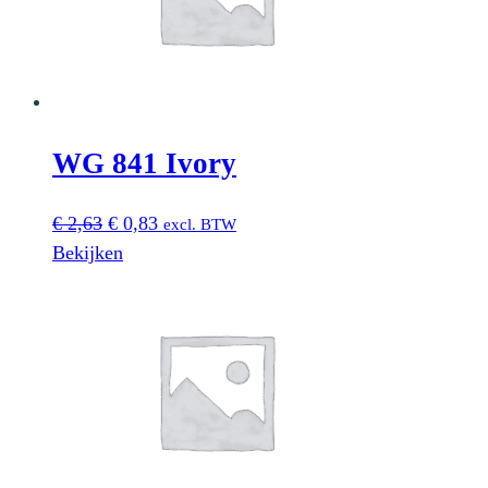
WG 841 Ivory
Oorspronkelijke
Huidige
€
2,63
€
0,83
excl. BTW
prijs
prijs
Bekijken
was:
is:
€ 2,63.
€ 0,83.