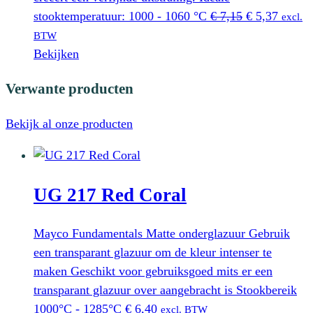
Oorspronkeli
Huidig
stooktemperatuur: 1000 - 1060 °C
€
7,15
€
5,37
excl.
prijs
prijs
BTW
was:
is:
Bekijken
€ 7,15.
€ 5,37.
Verwante producten
Bekijk al onze producten
UG 217 Red Coral
Mayco Fundamentals Matte onderglazuur Gebruik
een transparant glazuur om de kleur intenser te
maken Geschikt voor gebruiksgoed mits er een
transparant glazuur over aangebracht is Stookbereik
1000°C - 1285°C
€
6,40
excl. BTW