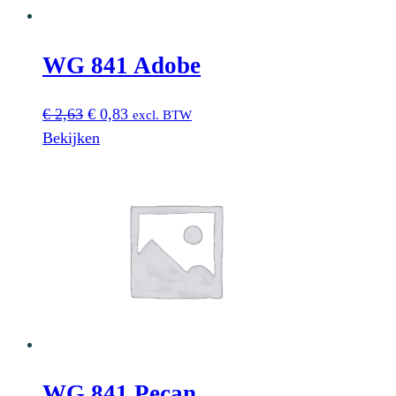
WG 841 Adobe
Oorspronkelijke
Huidige
€
2,63
€
0,83
excl. BTW
prijs
prijs
Bekijken
was:
is:
€ 2,63.
€ 0,83.
WG 841 Pecan