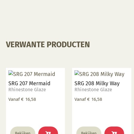
- 1060 °C
stooktemperatuur: 1000
- 1060 °C
VERWANTE PRODUCTEN
SRG 207 Mermaid
SRG 208 Milky Way
Rhinestone Glaze
Rhinestone Glaze
Vanaf
€
16,58
Vanaf
€
16,58
Dit
Dit
Bekijken
Bekijken