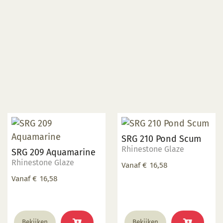
- 1060 °C
uitstraling. Ideale
stooktemperatuur: 1180-
1220 °C
SRG 210 Pond Scum
Rhinestone Glaze
SRG 209 Aquamarine
Rhinestone Glaze
Vanaf
€
16,58
Vanaf
€
16,58
Dit
Dit
Bekijken
Bekijken