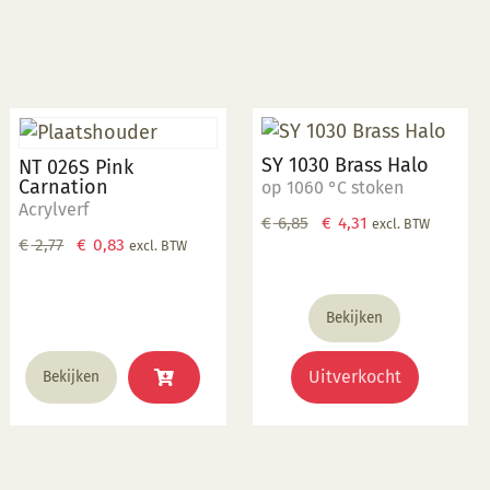
SY 1030 Brass Halo
NT 026S Pink
Carnation
op 1060 °C stoken
Acrylverf
Oorspronkelijke
Huidige
€
6,85
€
4,31
excl. BTW
Oorspronkelijke
Huidige
€
2,77
€
0,83
excl. BTW
prijs
prijs
prijs
prijs
was:
is:
was:
is:
€ 6,85.
€ 4,31.
Bekijken
€ 2,77.
€ 0,83.
Uitverkocht
Bekijken