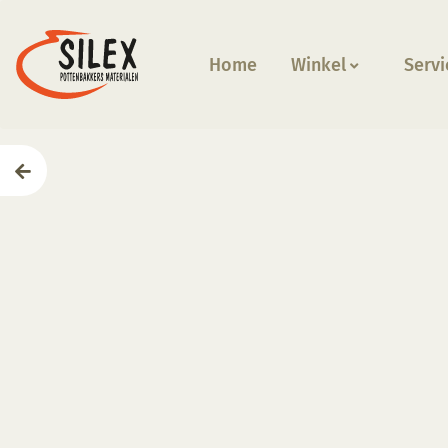
Home
Winkel
Servi
Home
—
Producten
—
Glazuren
—
CC 173 Cobbleston