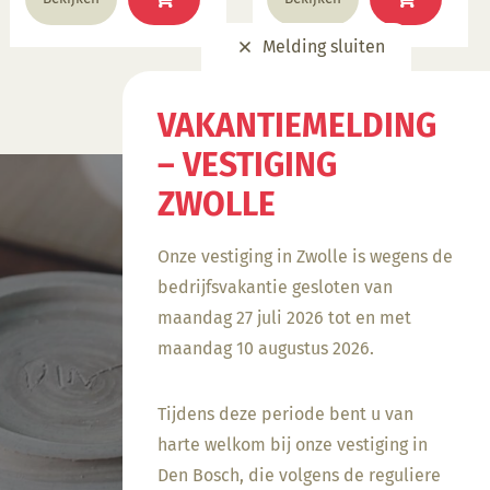
product
product
heeft
heeft
Melding sluiten
meerdere
meerdere
variaties.
variaties.
Deze
Deze
VAKANTIEMELDING
optie
optie
– VESTIGING
kan
kan
gekozen
gekozen
ZWOLLE
worden
worden
op
op
Onze vestiging in Zwolle is wegens de
de
de
bedrijfsvakantie gesloten van
productpagina
productpagina
maandag 27 juli 2026 tot en met
maandag 10 augustus 2026.
Tijdens deze periode bent u van
harte welkom bij onze vestiging in
Den Bosch, die volgens de reguliere