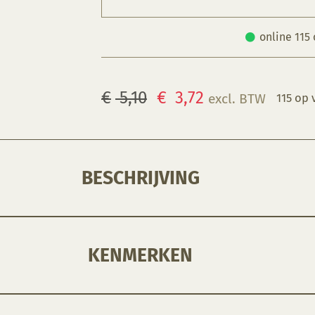
online 115
Oorspronkelijke
Huidige
€
5,10
€
3,72
excl. BTW
115 op 
prijs
prijs
was:
is:
€ 5,10.
€ 3,72.
BESCHRIJVING
KENMERKEN