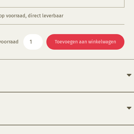
 op voorraad, direct leverbaar
CC
voorraad
Toevoegen aan winkelwagen
173
Cobblestone
aantal