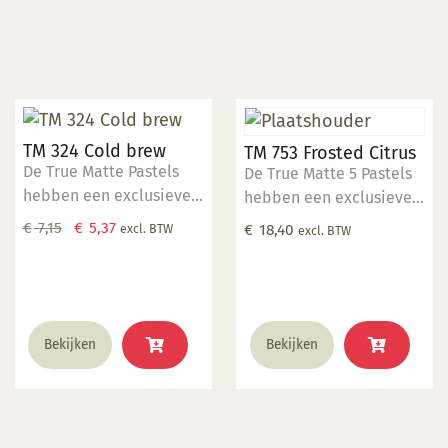
TM 324 Cold brew
TM 753 Frosted Citrus
De True Matte Pastels
De True Matte 5 Pastels
hebben een exclusieve
hebben een exclusieve
moderne uitstraling!
moderne uitstraling! Een
Oorspronkelijke
Huidige
€
7,15
€
5,37
excl. BTW
€
18,40
excl. BTW
Deze serie bestaat uit 8
mat glazuur met een
prijs
prijs
nieuw ontwikkelde frisse
glad oppervlak,
was:
is:
kleuren. Het zijn niet
waardoor ook te
€ 7,15.
€ 5,37.
giftige, voedselveilige
gebruiken voor servies!
glazuren. De gladde,
Steengoed kwastglazuur
Bekijken
Bekijken
matte finish creëert een
Het zijn niet giftige,
verfijnde uitstraling.
voedselveilige glazuren.
Ideale
De gladde, matte finish
stooktemperatuur: 1000
creëert een verfijnde