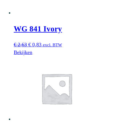
WG 841 Ivory
Oorspronkelijke
Huidige
€
2,63
€
0,83
excl. BTW
prijs
prijs
Bekijken
was:
is:
€ 2,63.
€ 0,83.