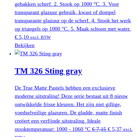
gebakken scherf. 2. Stook op 1000 °C. 3. Voor
transparant glazuur gebruik, kwast of dompel
transparante glazuur op de scherf. 4. Stook het werk
op triangels op 1000 °C. 5. Maak schoon met water.
€
5,10
excl. BTW
Bekijken
TM 326 Sting gray
De True Matte Pastels hebben een exclusieve
moderne uitstraling! Deze serie bestaat uit 8 nieuw
ontwikkelde frisse kleuren. Het zijn niet giftige,
voedselveilige glazuren. De gladde, matte finish
creëert een verfijnde uitstraling. Ideale
Oorspronkeli
Huidig
stooktemperatuur: 1000 - 1060 °C
€
7,15
€
5,37
excl.