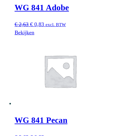
WG 841 Adobe
Oorspronkelijke
Huidige
€
2,63
€
0,83
excl. BTW
prijs
prijs
Bekijken
was:
is:
€ 2,63.
€ 0,83.
WG 841 Pecan