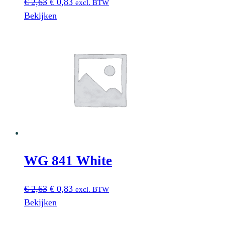
Oorspronkelijke
Huidige
€
2,63
€
0,83
excl. BTW
prijs
prijs
Bekijken
was:
is:
€ 2,63.
€ 0,83.
WG 841 White
Oorspronkelijke
Huidige
€
2,63
€
0,83
excl. BTW
prijs
prijs
Bekijken
was:
is: