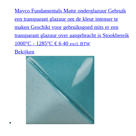
Mayco Fundamentals Matte onderglazuur Gebruik
een transparant glazuur om de kleur intenser te
maken Geschikt voor gebruiksgoed mits er een
transparant glazuur over aangebracht is Stookbereik
1000°C - 1285°C
€
6,40
excl. BTW
Bekijken