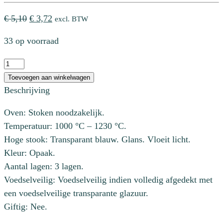
Oorspronkelijke
Huidige
€
5,10
€
3,72
excl. BTW
prijs
prijs
33 op voorraad
was:
is:
€ 5,10.
€ 3,72.
CC
188
Toevoegen aan winkelwagen
Lilac
Beschrijving
aantal
Oven: Stoken noodzakelijk.
Temperatuur: 1000 °C – 1230 °C.
Hoge stook: Transparant blauw. Glans. Vloeit licht.
Kleur: Opaak.
Aantal lagen: 3 lagen.
Voedselveilig: Voedselveilig indien volledig afgedekt met
een voedselveilige transparante glazuur.
Giftig: Nee.