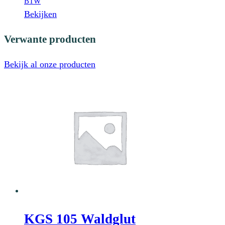
prijs
prijs
BTW
was:
is:
Bekijken
€ 7,15.
€ 5,37.
Verwante producten
Bekijk al onze producten
KGS 105 Waldglut