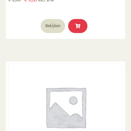
excl. BTW
prijs
prijs
was:
is:
€ 2,63.
€ 0,83.
Bekijken