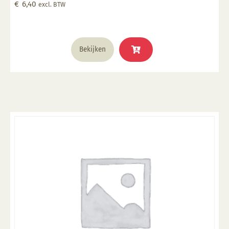
€
6,40
excl. BTW
glazuur over aangebracht is Stookbereik 1000°C -
1285°C
Bekijken