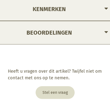
KENMERKEN
BEOORDELINGEN
Enkel ingelogde klanten die dit product gekocht hebben, kunnen een beoordeling schrijven.
Heeft u vragen over dit artikel? Twijfel niet om
contact met ons op te nemen.
Stel een vraag