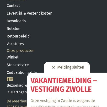
Contact
Levertijd & verzendkosten
Downloads
Betalen
Retourbeleid
Vacatures
Onze producten
Winkel
Stookservice
Melding sluiten
Cadeaubon saldo
VAKANTIEMELDING –
Bezoekadres
VESTIGING ZWOLLE
's-Hertogenbosch
Onze vestiging in Zwolle is wegens de
De Meerheuvel 21
5221 EA 's-Hertogenbosch