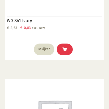
WG 841 Ivory
Oorspronkelijke
Huidige
€
2,63
€
0,83
excl. BTW
prijs
prijs
was:
is:
€ 2,63.
€ 0,83.
Bekijken