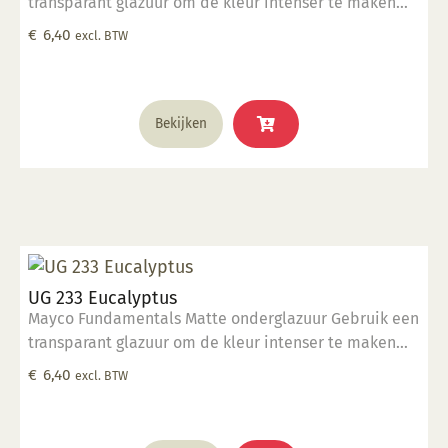
transparant glazuur om de kleur intenser te maken
Geschikt voor gebruiksgoed mits er een transparant
€
6,40
excl. BTW
glazuur over aangebracht is Stookbereik 1000°C -
1285°C
Bekijken
UG 233 Eucalyptus
Mayco Fundamentals Matte onderglazuur Gebruik een
transparant glazuur om de kleur intenser te maken
Geschikt voor gebruiksgoed mits er een transparant
€
6,40
excl. BTW
glazuur over aangebracht is Stookbereik 1000°C -
1285°C