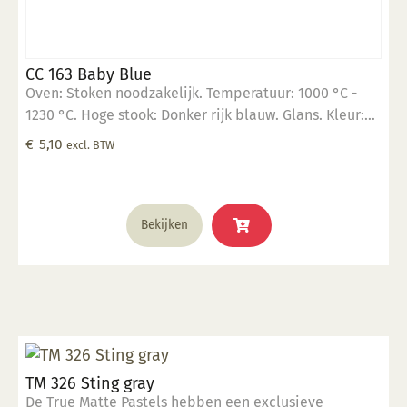
CC 163 Baby Blue
Oven: Stoken noodzakelijk. Temperatuur: 1000 °C -
1230 °C. Hoge stook: Donker rijk blauw. Glans. Kleur:
Opaak. Aantal lagen: 3 lagen. Voedselveilig:
€
5,10
excl. BTW
Voedselveilig indien volledig afgedekt met een
voedselveilige transparante glazuur. Giftig: Nee. Hoe
te gebruiken: 1. Breng aan op een 1060 °C biscuit
gebakken scherf. 2. Stook op 1000 °C. 3. Voor
Bekijken
transparant glazuur gebruik, kwast of dompel
transparante glazuur op de scherf. 4. Stook het werk
op triangels op 1000 °C. 5. Maak schoon met water.
TM 326 Sting gray
De True Matte Pastels hebben een exclusieve