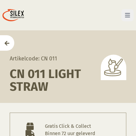
Open 
Home
—
Producten
—
Glazuren
—
CN 011 Light Straw
Artikelcode: CN 011
CN 011 LIGHT
STRAW
Gratis Click & Collect
Binnen 72 uur geleverd