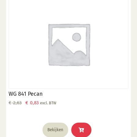
WG 841 Pecan
Oorspronkelijke
Huidige
€
2,63
€
0,83
excl. BTW
prijs
prijs
was:
is:
€ 2,63.
€ 0,83.
Bekijken