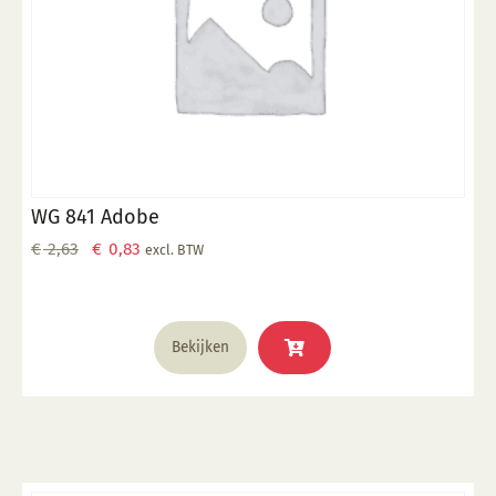
WG 841 Adobe
Oorspronkelijke
Huidige
€
2,63
€
0,83
excl. BTW
prijs
prijs
was:
is:
€ 2,63.
€ 0,83.
Bekijken