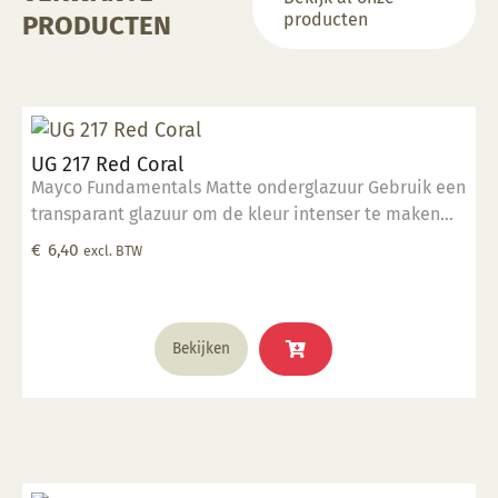
producten
PRODUCTEN
UG 217 Red Coral
Mayco Fundamentals Matte onderglazuur Gebruik een
transparant glazuur om de kleur intenser te maken
Geschikt voor gebruiksgoed mits er een transparant
€
6,40
excl. BTW
glazuur over aangebracht is Stookbereik 1000°C -
1285°C
Bekijken