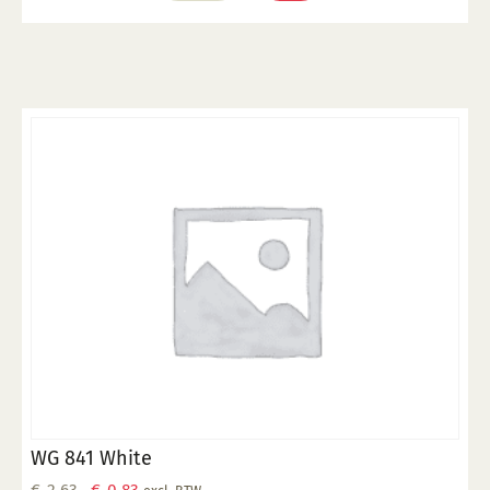
WG 841 White
Oorspronkelijke
Huidige
€
2,63
€
0,83