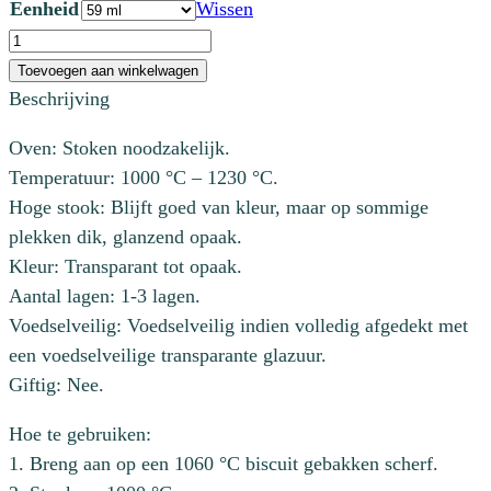
Eenheid
Wissen
was:
is:
CN
€ 6,59.
€ 4,00.
101
Toevoegen aan winkelwagen
Light
Beschrijving
Heather
Oven: Stoken noodzakelijk.
aantal
Temperatuur: 1000 °C – 1230 °C.
Hoge stook: Blijft goed van kleur, maar op sommige
plekken dik, glanzend opaak.
Kleur: Transparant tot opaak.
Aantal lagen: 1-3 lagen.
Voedselveilig: Voedselveilig indien volledig afgedekt met
een voedselveilige transparante glazuur.
Giftig: Nee.
Hoe te gebruiken:
1. Breng aan op een 1060 °C biscuit gebakken scherf.