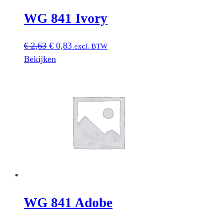
WG 841 Ivory
Oorspronkelijke
Huidige
€
2,63
€
0,83
excl. BTW
prijs
prijs
Bekijken
was:
is:
€ 2,63.
€ 0,83.
WG 841 Adobe