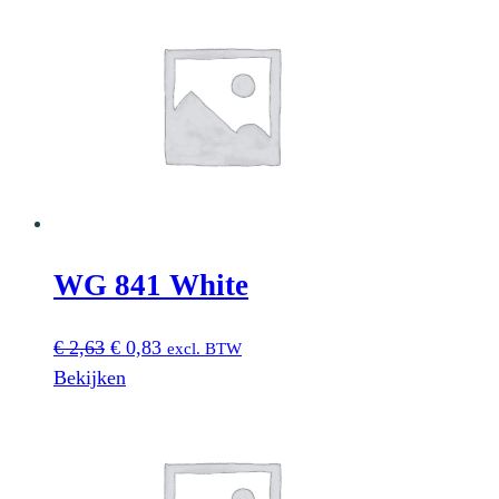
€ 2,63.
€ 0,83.
WG 841 White
Oorspronkelijke
Huidige
€
2,63
€
0,83
excl. BTW
prijs
prijs
Bekijken
was:
is:
€ 2,63.
€ 0,83.