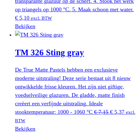
transparante glazuur op de scherf. 4. Stook het werk
op triangels op 1000 °C. 5. Maak schoon met water.
€
5,10
excl. BTW
Bekijken
TM 326 Sting gray
De True Matte Pastels hebben een exclusieve
moderne uitstraling! Deze serie bestaat uit 8 nieuw
ontwikkelde frisse kleuren. Het zijn niet giftige,
voedselveilige glazuren. De gladde, matte finish
creëert een verfijnde uitstraling. Ideale
Oorspronkeli
Huidig
stooktemperatuur: 1000 - 1060 °C
€
7,15
€
5,37
excl.
prijs
prijs
BTW
was:
is:
Bekijken
€ 7,15.
€ 5,37.