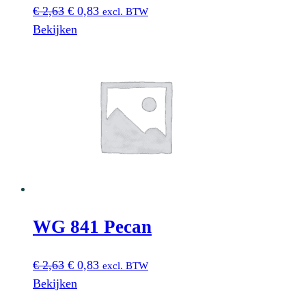
Oorspronkelijke
Huidige
€
2,63
€
0,83
excl. BTW
prijs
prijs
Bekijken
was:
is:
€ 2,63.
€ 0,83.
WG 841 Pecan
Oorspronkelijke
Huidige
€
2,63
€
0,83
excl. BTW
prijs
prijs
Bekijken
was:
is: