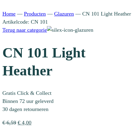
Home
—
Producten
—
Glazuren
—
CN 101 Light Heather
Artikelcode: CN 101
Terug naar categorie
CN 101 Light
Heather
Gratis Click & Collect
Binnen 72 uur geleverd
30 dagen retourneren
Oorspronkelijke
Huidige
€
6,59
€
4,00
prijs
prijs