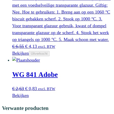
met een voedselveilige transparante glazuur. Giftig:
Nee. Hoe te gebruiken: 1. Breng aan op een 1060 °C
biscuit gebakken scherf. 2. Stook op 1000 °C. 3.
Voor transparant glazuur gebruik, kwast of dompel
transparante glazuur op de scherf. 4. Stook het werk
op triangels op 1000 °C. 5. Maak schoon met water.
Oorspronkelijke
Huidige
€
6,55
€
4,13
excl. BTW
prijs
prijs
Bekijken
Uitverkocht
was:
is:
€ 6,55.
€ 4,13.
WG 841 Adobe
Oorspronkelijke
Huidige
€
2,63
€
0,83
excl. BTW
prijs
prijs
Bekijken
was:
is:
Verwante producten
€ 2,63.
€ 0,83.