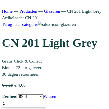
Home
—
Producten
—
Glazuren
—
CN 201 Light Grey
Artikelcode: CN 201
Terug naar categorie
CN 201 Light Grey
Gratis Click & Collect
Binnen 72 uur geleverd
30 dagen retourneren
Oorspronkelijke
Huidige
€
6,59
€
4,00
prijs
prijs
Eenheid
Wissen
was:
is:
CN
€ 6,59.
€ 4,00.