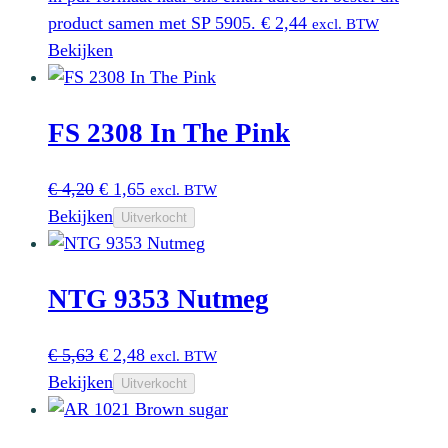
product samen met SP 5905.
€
2,44
excl. BTW
Bekijken
FS 2308 In The Pink
Oorspronkelijke
Huidige
€
4,20
€
1,65
excl. BTW
prijs
prijs
Bekijken
Uitverkocht
was:
is:
€ 4,20.
€ 1,65.
NTG 9353 Nutmeg
Oorspronkelijke
Huidige
€
5,63
€
2,48
excl. BTW
prijs
prijs
Bekijken
Uitverkocht
was:
is:
€ 5,63.
€ 2,48.