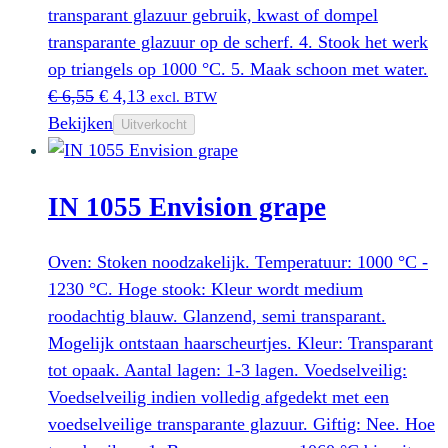
transparant glazuur gebruik, kwast of dompel
transparante glazuur op de scherf. 4. Stook het werk
op triangels op 1000 °C. 5. Maak schoon met water.
Oorspronkelijke
Huidige
€
6,55
€
4,13
excl. BTW
prijs
prijs
Bekijken
Uitverkocht
was:
is:
€ 6,55.
€ 4,13.
IN 1055 Envision grape
Oven: Stoken noodzakelijk. Temperatuur: 1000 °C -
1230 °C. Hoge stook: Kleur wordt medium
roodachtig blauw. Glanzend, semi transparant.
Mogelijk ontstaan haarscheurtjes. Kleur: Transparant
tot opaak. Aantal lagen: 1-3 lagen. Voedselveilig:
Voedselveilig indien volledig afgedekt met een
voedselveilige transparante glazuur. Giftig: Nee. Hoe