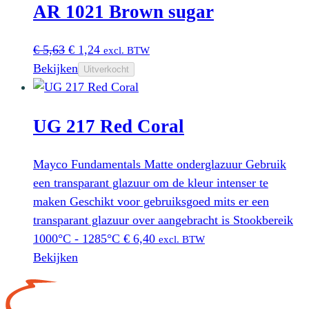
AR 1021 Brown sugar
Oorspronkelijke
Huidige
€
5,63
€
1,24
excl. BTW
prijs
prijs
Bekijken
Uitverkocht
was:
is:
€ 5,63.
€ 1,24.
UG 217 Red Coral
Mayco Fundamentals Matte onderglazuur Gebruik
een transparant glazuur om de kleur intenser te
maken Geschikt voor gebruiksgoed mits er een
transparant glazuur over aangebracht is Stookbereik
1000°C - 1285°C
€
6,40
excl. BTW
Bekijken