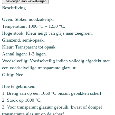
201
Toevoegen aan winkelwagen
Light
Beschrijving
Grey
Oven: Stoken noodzakelijk.
aantal
Temperatuur: 1000 °C – 1230 °C.
Hoge stook: Kleur neigt van grijs naar zeegroen.
Glanzend, semi-opaak.
Kleur: Transparant tot opaak.
Aantal lagen: 1-3 lagen.
Voedselveilig: Voedselveilig indien volledig afgedekt met
een voedselveilige transparante glazuur.
Giftig: Nee.
Hoe te gebruiken:
1. Breng aan op een 1060 °C biscuit gebakken scherf.
2. Stook op 1000 °C.
3. Voor transparant glazuur gebruik, kwast of dompel
transparante glazuur op de scherf.