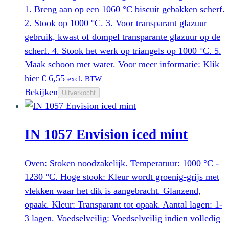
1. Breng aan op een 1060 °C biscuit gebakken scherf.
2. Stook op 1000 °C. 3. Voor transparant glazuur
gebruik, kwast of dompel transparante glazuur op de
scherf. 4. Stook het werk op triangels op 1000 °C. 5.
Maak schoon met water. Voor meer informatie: Klik
hier
€
6,55
excl. BTW
Bekijken
Uitverkocht
IN 1057 Envision iced mint
Oven: Stoken noodzakelijk. Temperatuur: 1000 °C -
1230 °C. Hoge stook: Kleur wordt groenig-grijs met
vlekken waar het dik is aangebracht. Glanzend,
opaak. Kleur: Transparant tot opaak. Aantal lagen: 1-
3 lagen. Voedselveilig: Voedselveilig indien volledig