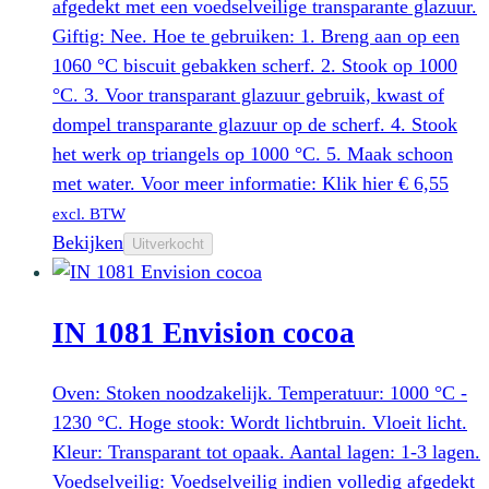
afgedekt met een voedselveilige transparante glazuur.
Giftig: Nee. Hoe te gebruiken: 1. Breng aan op een
1060 °C biscuit gebakken scherf. 2. Stook op 1000
°C. 3. Voor transparant glazuur gebruik, kwast of
dompel transparante glazuur op de scherf. 4. Stook
het werk op triangels op 1000 °C. 5. Maak schoon
met water. Voor meer informatie: Klik hier
€
6,55
excl. BTW
Bekijken
Uitverkocht
IN 1081 Envision cocoa
Oven: Stoken noodzakelijk. Temperatuur: 1000 °C -
1230 °C. Hoge stook: Wordt lichtbruin. Vloeit licht.
Kleur: Transparant tot opaak. Aantal lagen: 1-3 lagen.
Voedselveilig: Voedselveilig indien volledig afgedekt