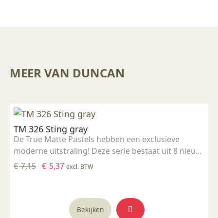
MEER VAN DUNCAN
TM 326 Sting gray
De True Matte Pastels hebben een exclusieve
moderne uitstraling! Deze serie bestaat uit 8 nieuw
ontwikkelde frisse kleuren. Het zijn niet giftige,
Oorspronkelijke
Huidige
€
7,15
€
5,37
excl. BTW
voedselveilige glazuren. De gladde, matte finish
prijs
prijs
creëert een verfijnde uitstraling. Ideale
was:
is:
stooktemperatuur: 1000 - 1060 °C
€ 7,15.
€ 5,37.
Bekijken