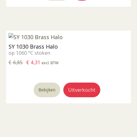
SY 1030 Brass Halo
op 1060 °C stoken
Oorspronkelijke
Huidige
€
6,85
€
4,31
excl. BTW
prijs
prijs
was:
is:
€ 6,85.
€ 4,31.
Uitverkocht
Bekijken