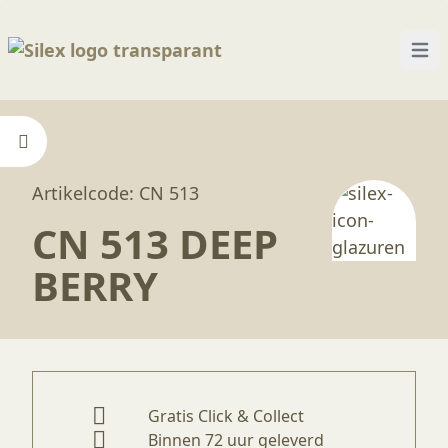
Open
Home
—
Producten
—
Glazuren
—
CN 513 Deep B
Artikelcode: CN 513
CN 513 DEEP
BERRY
Gratis Click & Collect
Binnen 72 uur geleverd