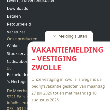
Levertijd & verzendkosten
Downloads
Betalen
Retourbeleid
Vacatures
Melding sluiten
Onze producten
Winkel
VAKANTIEMELDING
Stookservice
– VESTIGING
Cadeaubon saldo
ZWOLLE
Bezoekadres
Onze vestiging in Zwolle is wegens de
's-Hertogenbosch
bedrijfsvakantie gesloten van maandag
De Meerheuvel 21
27 juli 2026 tot en met maandag 10
5221 EA 's-Hertogenbosch
augustus 2026.
info@silex.nl
073 - 631 25 28