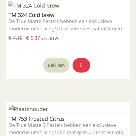
TM 324 Cold brew
De True Matte Pastels hebben een exclusieve
moderne uitstraling! Deze serie bestaat uit 8 nieuw
ontwikkelde frisse kleuren. Het zijn niet giftige,
Oorspronkelijke
Huidige
€
7,15
€
5,37
excl. BTW
voedselveilige glazuren. De gladde, matte finish
prijs
prijs
creëert een verfijnde uitstraling. Ideale
was:
is:
stooktemperatuur: 1000 - 1060 °C
€ 7,15.
€ 5,37.
Bekijken
TM 753 Frosted Citrus
De True Matte 5 Pastels hebben een exclusieve
moderne uitstraling! Een mat glazuur met een glad