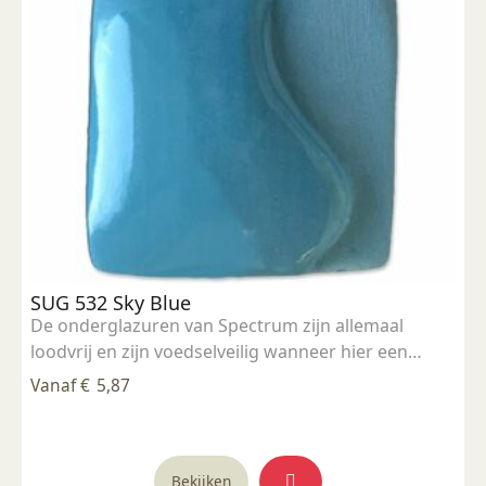
gekozen
worden
op
de
productpagina
SUG 532 Sky Blue
De onderglazuren van Spectrum zijn allemaal
loodvrij en zijn voedselveilig wanneer hier een
transparante laag over aangebracht wordt (die
Vanaf
€
5,87
uiterraard ook voedselveilig is). Ze kunnen
aangebracht worden op zowel leerdharde als
biscuit gebakken klei. Hierbij wordt voor een
Dit
dekkende laag een laagdikte van 2-3 lagen
Bekijken