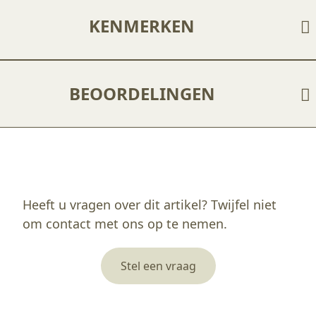
KENMERKEN
BEOORDELINGEN
Enkel ingelogde klanten die dit product gekocht hebben, kunnen een beoordeling schrijven.
Heeft u vragen over dit artikel? Twijfel niet
om contact met ons op te nemen.
Stel een vraag