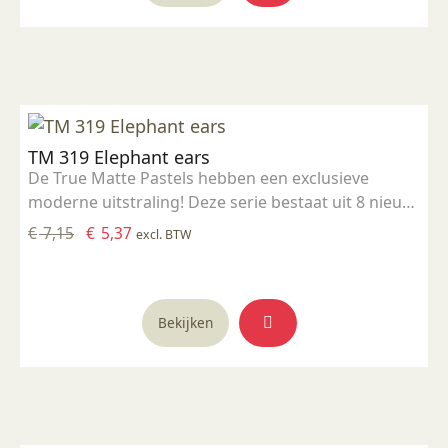
TM 319 Elephant ears
De True Matte Pastels hebben een exclusieve
moderne uitstraling! Deze serie bestaat uit 8 nieuw
ontwikkelde frisse kleuren. Het zijn niet giftige,
Oorspronkelijke
Huidige
€
7,15
€
5,37
excl. BTW
voedselveilige glazuren. De gladde, matte finish
prijs
prijs
creëert een verfijnde uitstraling. Ideale
was:
is:
stooktemperatuur: 1000 - 1060 °C
€ 7,15.
€ 5,37.
Bekijken