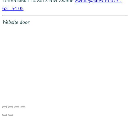
Telfordstraat 14
8013 RM Zwolle
zwolle@silex.nl
073 -
631 54 05
Website door