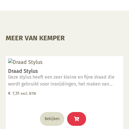
MEER VAN KEMPER
Draad Stylus
Deze stylus heeft een zeer kleine en fijne draad die
wordt gebruikt voor insnijdingen, het maken van
groeven van verschillende grootte en het detailleren
€
7,51
excl. BTW
van kleine oppervlakken. Deze tool is perfect geschikt
voor klein detailwerk.
Bekijken