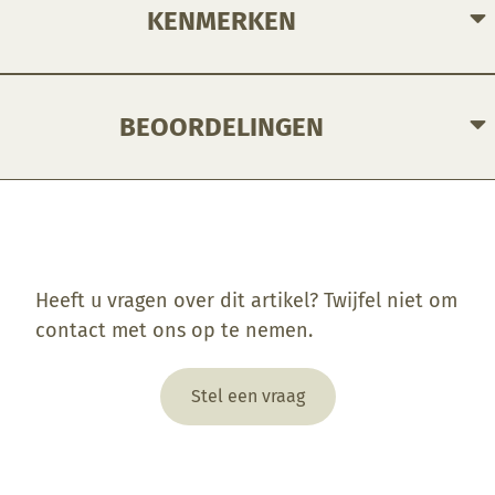
KENMERKEN
BEOORDELINGEN
Enkel ingelogde klanten die dit product gekocht hebben, kunnen een beoordeling schrijven.
Heeft u vragen over dit artikel? Twijfel niet om
contact met ons op te nemen.
Stel een vraag