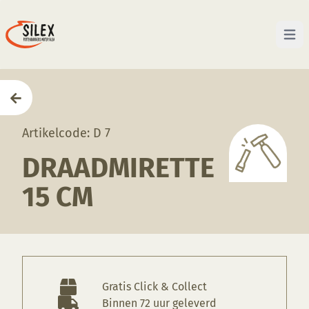
Open 
Home
—
Producten
—
Gereedschappen
—
Draadmire
Artikelcode: D 7
DRAADMIRETTE
15 CM
Gratis Click & Collect
Binnen 72 uur geleverd