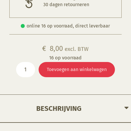
30 dagen retourneren
online 16 op voorraad, direct leverbaar
€
8,00
excl. BTW
16 op voorraad
Draadmirette
Toevoegen aan winkelwagen
15
cm
aantal
BESCHRIJVING
Ontworpen om licht te snijden en verwijderen vangecontroleerde hoeveelheden en vormen van klei.