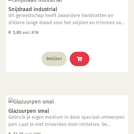
Snijdraad industrial
Dit gereedschap heeft zwaardere handvatten en
dikkere lange draad voor het snijden en trimmen van
grote kleimassa's. komt in een hitte verzegelde
€
5,80
excl. BTW
polybag.
Bekijken
Glazuurpen smal
Gebruik je eigen medium in deze speciaal ontworpen
pen. Laat je niet misleiden door imitaties. De
ingenieurs van Kemper hebben deze tool ontworpen
€
23,35