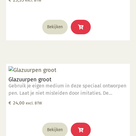
excl. BTW
om foutloze, consistente lijnen te tekenen. De pen
werkt met verschillende media op de verschillende
vormen van keramiek. Elke pen wordt geleverd met
steelreiniger om de menuetpunt schoon te maken.
Bekijken
Met de Glazuurpen Smal kunt u extra dunne, fijne
lijnen maken.
Glazuurpen groot
Gebruik je eigen medium in deze speciaal ontworpen
pen. Laat je niet misleiden door imitaties. De
ingenieurs van Kemper hebben deze tool ontworpen
€
24,00
excl. BTW
om foutloze, consistente lijnen te tekenen. De pen
werkt met verschillende media op de verschillende
vormen van keramiek. Elke pen wordt geleverd met
steelreiniger om de menuetpunt schoon te maken.
Bekijken