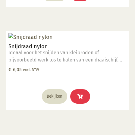
Met de Glazuurpen Groot kunt u fijne lijnen maken die
iets breder zijn dan de andere versie, de Glazuurpen
Smal.
Snijdraad nylon
Ideaal voor het snijden van kleibroden of
bijvoorbeeld werk los te halen van een draaischijf.
Gemaakt van hoogwaardig nylon.
€
6,05
excl. BTW
Bekijken