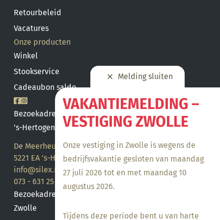
Retourbeleid
Vacatures
Onze producten
Winkel
Stookservice
Melding sluiten
Cadeaubon saldo
VAKANTIEMELDING –
Bezoekadres
VESTIGING ZWOLLE
's-Hertogenbosch
Onze vestiging in Zwolle is wegens de
De Meerheuvel 21
5221 EA 's-Hertogenbosch
bedrijfsvakantie gesloten van maandag
info@silex.nl
27 juli 2026 tot en met maandag 10
073 - 631 25 28
augustus 2026.
Bezoekadres
Zwolle
Tijdens deze periode bent u van harte