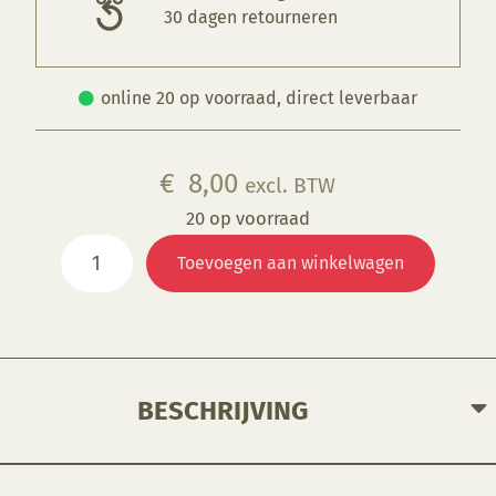
30 dagen retourneren
online 20 op voorraad, direct leverbaar
€
8,00
excl. BTW
20 op voorraad
Draadmirette
Toevoegen aan winkelwagen
15
cm
aantal
BESCHRIJVING
Ontworpen om licht te snijden en verwijderen vangecontroleerde hoeveelheden en vormen van klei.