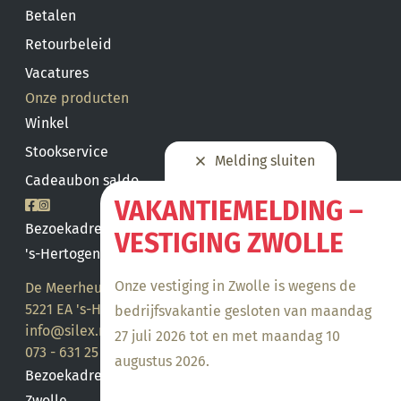
Betalen
Retourbeleid
Vacatures
Onze producten
Winkel
Stookservice
Melding sluiten
Cadeaubon saldo
VAKANTIEMELDING –
Bezoekadres
VESTIGING ZWOLLE
's-Hertogenbosch
Onze vestiging in Zwolle is wegens de
De Meerheuvel 21
5221 EA 's-Hertogenbosch
bedrijfsvakantie gesloten van maandag
info@silex.nl
27 juli 2026 tot en met maandag 10
073 - 631 25 28
augustus 2026.
Bezoekadres
Zwolle