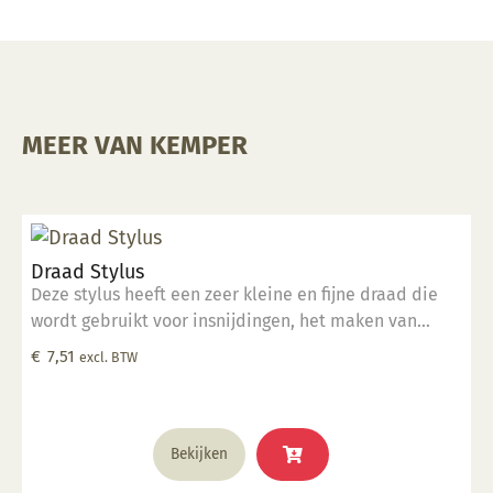
MEER VAN KEMPER
Draad Stylus
Deze stylus heeft een zeer kleine en fijne draad die
wordt gebruikt voor insnijdingen, het maken van
groeven van verschillende grootte en het detailleren
€
7,51
excl. BTW
van kleine oppervlakken. Deze tool is perfect geschikt
voor klein detailwerk.
Bekijken