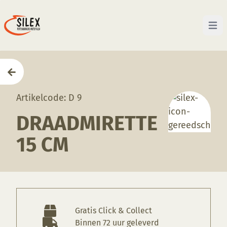
Open 
Home
—
Producten
—
Gereedschappen
—
Draadmire
Artikelcode: D 9
DRAADMIRETTE
15 CM
Gratis Click & Collect
Binnen 72 uur geleverd