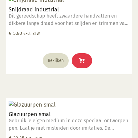
Snijdraad industrial
Dit gereedschap heeft zwaardere handvatten en
dikkere lange draad voor het snijden en trimmen van
grote kleimassa's. komt in een hitte verzegelde
€
5,80
excl. BTW
polybag.
Bekijken
Glazuurpen smal
Gebruik je eigen medium in deze speciaal ontworpen
pen. Laat je niet misleiden door imitaties. De
ingenieurs van Kemper hebben deze tool ontworpen
€
23,35