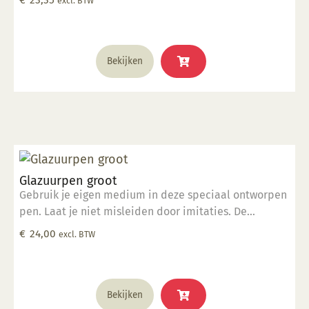
excl. BTW
om foutloze, consistente lijnen te tekenen. De pen
werkt met verschillende media op de verschillende
vormen van keramiek. Elke pen wordt geleverd met
steelreiniger om de menuetpunt schoon te maken.
Bekijken
Met de Glazuurpen Smal kunt u extra dunne, fijne
lijnen maken.
Glazuurpen groot
Gebruik je eigen medium in deze speciaal ontworpen
pen. Laat je niet misleiden door imitaties. De
ingenieurs van Kemper hebben deze tool ontworpen
€
24,00
excl. BTW
om foutloze, consistente lijnen te tekenen. De pen
werkt met verschillende media op de verschillende
vormen van keramiek. Elke pen wordt geleverd met
steelreiniger om de menuetpunt schoon te maken.
Bekijken