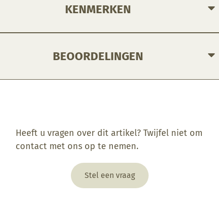
KENMERKEN
BEOORDELINGEN
Enkel ingelogde klanten die dit product gekocht hebben, kunnen een beoordeling schrijven.
Heeft u vragen over dit artikel? Twijfel niet om
contact met ons op te nemen.
Stel een vraag