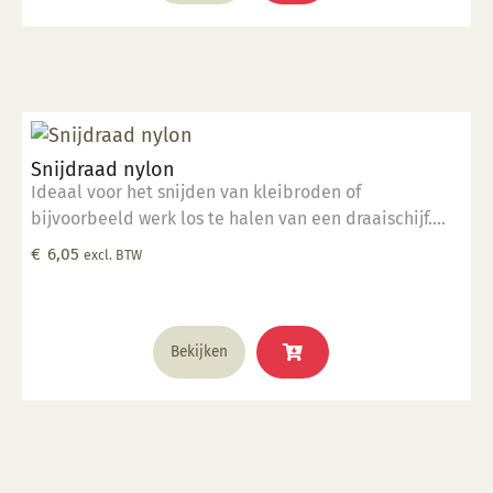
Met de Glazuurpen Groot kunt u fijne lijnen maken die
iets breder zijn dan de andere versie, de Glazuurpen
Smal.
Snijdraad nylon
Ideaal voor het snijden van kleibroden of
bijvoorbeeld werk los te halen van een draaischijf.
Gemaakt van hoogwaardig nylon.
€
6,05
excl. BTW
Bekijken