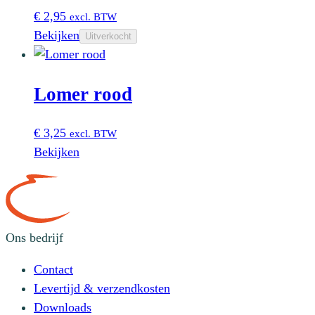
€
2,95
excl. BTW
Bekijken
Uitverkocht
Lomer rood
€
3,25
excl. BTW
Bekijken
Ons bedrijf
Contact
Levertijd & verzendkosten
Downloads