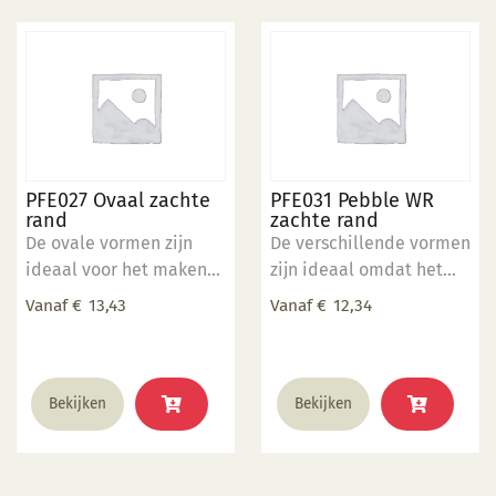
PFE027 Ovaal zachte
PFE031 Pebble WR
rand
zachte rand
De ovale vormen zijn
De verschillende vormen
ideaal voor het maken
zijn ideaal omdat het
van opdien- en
zachte materiaal ervoor
Vanaf
€
13,43
Vanaf
€
12,34
serveerschalen. Enkele
zorgt dat het werkstuk
vormen zijn ook
niet beschadigd.
stapelbaar. 5" x 7" inch
Dit
Dit
Bekijken
Bekijken
product
product
heeft
heeft
meerdere
meerdere
variaties.
variaties.