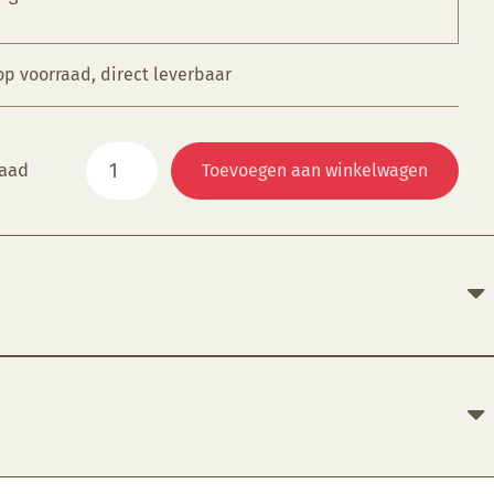
op voorraad, direct leverbaar
Drukvorm
raad
Toevoegen aan winkelwagen
halve
bol
12
cm
aantal