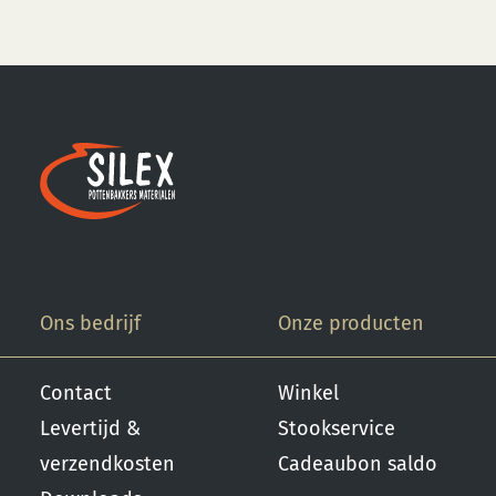
1 x gatenpatroon op 25
Deze
cm
optie
kan
gekozen
worden
op
de
productpagina
Ons bedrijf
Onze producten
Contact
Winkel
Levertijd &
Stookservice
verzendkosten
Cadeaubon saldo