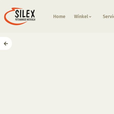
Home
Winkel
Servi
Home
—
Producten
—
Mallen
—
Drukvorm halve bol