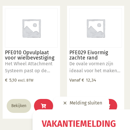
PFE010 Opvulplaat
PFE029 Eivormig
voor wielbevestiging
zachte rand
Het Wheel Attachment
De ovale vormen zijn
Systeem past op de
ideaal voor het maken
elektrische draaischijf
van opdien- en
€
5,10
Vanaf
€
12,34
excl. BTW
en is te gebruiken in
serveerschalen. Enkele
combinatie met de rim
vormen zijn ook
sjablonen en ronde
stapelbaar. 5" x 7" inch
Dit
Melding sluiten
vormen. Wheel Systeem
Bekijken
Bekijken
product
is voorzien van een
heeft
dubbele boring. 1 x
VAKANTIEMELDING
meerdere
gatenpatroon op 25.4 cm
variaties.