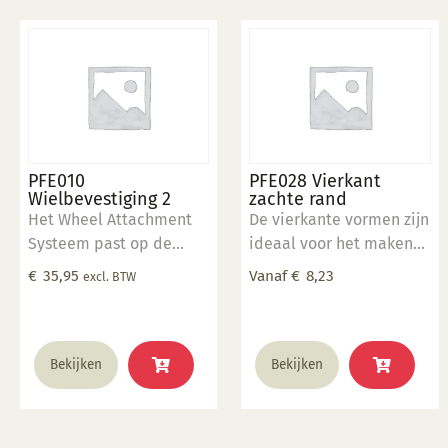
PFE010
PFE028 Vierkant
Wielbevestiging 2
zachte rand
Het Wheel Attachment
De vierkante vormen zijn
Systeem past op de
ideaal voor het maken
elektrische draaischijf
van dinerborden en
€
35,95
Vanaf
€
8,23
excl. BTW
en is te gebruiken in
sushischalen.
combinatie met de rim
sjablonen en ronde
Dit
vormen. Wheel Systeem
Bekijken
Bekijken
product
is voorzien van een
heeft
dubbele boring. 1 x
meerdere
gatenpatroon op 25.4 cm
variaties.