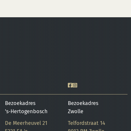
Deze
Deze
optie
optie
kan
kan
gekozen
gekozen
worden
worden
op
op
de
de
productpagina
productpagina
Bezoekadres
Bezoekadres
's-Hertogenbosch
Zwolle
De Meerheuvel 21
Telfordstraat 14