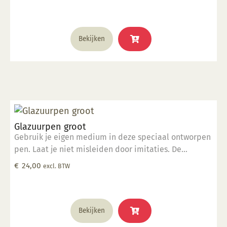
om foutloze, consistente lijnen te tekenen. De pen
werkt met verschillende media op de verschillende
vormen van keramiek. Elke pen wordt geleverd met
steelreiniger om de menuetpunt schoon te maken.
Bekijken
Met de Glazuurpen Smal kunt u extra dunne, fijne
lijnen maken.
Glazuurpen groot
Gebruik je eigen medium in deze speciaal ontworpen
pen. Laat je niet misleiden door imitaties. De
ingenieurs van Kemper hebben deze tool ontworpen
€
24,00
excl. BTW
om foutloze, consistente lijnen te tekenen. De pen
werkt met verschillende media op de verschillende
vormen van keramiek. Elke pen wordt geleverd met
steelreiniger om de menuetpunt schoon te maken.
Bekijken
Met de Glazuurpen Groot kunt u fijne lijnen maken die