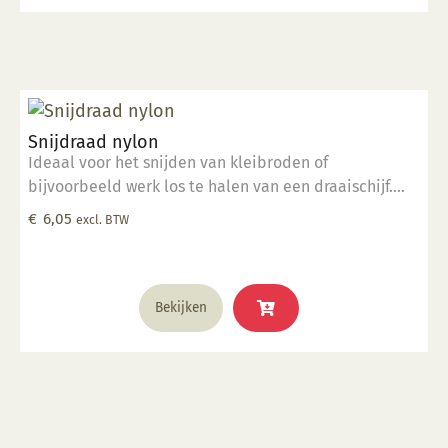
iets breder zijn dan de andere versie, de Glazuurpen
Smal.
Snijdraad nylon
Ideaal voor het snijden van kleibroden of
bijvoorbeeld werk los te halen van een draaischijf.
Gemaakt van hoogwaardig nylon.
€
6,05
excl. BTW
Bekijken