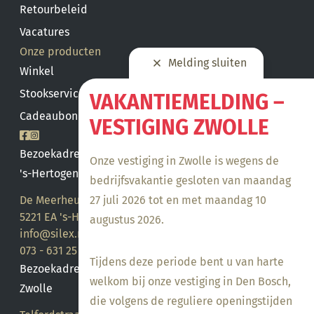
Retourbeleid
Vacatures
Onze producten
Melding sluiten
Winkel
Stookservice
VAKANTIEMELDING –
Cadeaubon saldo
VESTIGING ZWOLLE
Bezoekadres
Onze vestiging in Zwolle is wegens de
's-Hertogenbosch
bedrijfsvakantie gesloten van maandag
27 juli 2026 tot en met maandag 10
De Meerheuvel 21
5221 EA 's-Hertogenbosch
augustus 2026.
info@silex.nl
073 - 631 25 28
Tijdens deze periode bent u van harte
Bezoekadres
welkom bij onze vestiging in Den Bosch,
Zwolle
die volgens de reguliere openingstijden