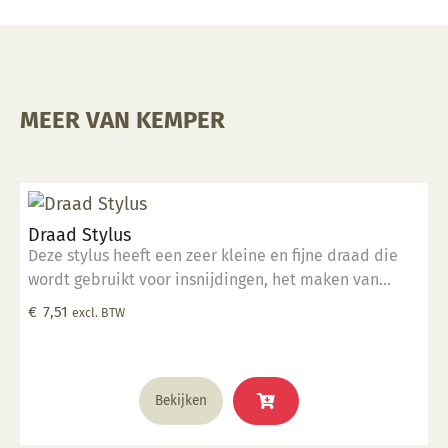
MEER VAN KEMPER
Draad Stylus
Deze stylus heeft een zeer kleine en fijne draad die
wordt gebruikt voor insnijdingen, het maken van
groeven van verschillende grootte en het detailleren
€
7,51
excl. BTW
van kleine oppervlakken. Deze tool is perfect geschikt
voor klein detailwerk.
Bekijken