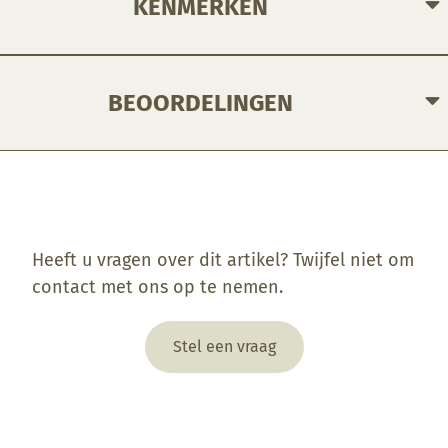
KENMERKEN
BEOORDELINGEN
Enkel ingelogde klanten die dit product gekocht hebben, kunnen een beoordeling schrijven.
Heeft u vragen over dit artikel? Twijfel niet om
contact met ons op te nemen.
Stel een vraag