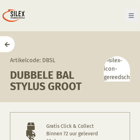
Open 
Home
—
Producten
—
Gereedschappen
—
Dubbele b
Artikelcode: DBSL
DUBBELE BAL
STYLUS GROOT
Gratis Click & Collect
Binnen 72 uur geleverd