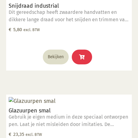
Snijdraad industrial
Dit gereedschap heeft zwaardere handvatten en
dikkere lange draad voor het snijden en trimmen van
grote kleimassa's. komt in een hitte verzegelde
€
5,80
excl. BTW
polybag.
Bekijken
Glazuurpen smal
Gebruik je eigen medium in deze speciaal ontworpen
pen. Laat je niet misleiden door imitaties. De
ingenieurs van Kemper hebben deze tool ontworpen
€
23,35
excl. BTW