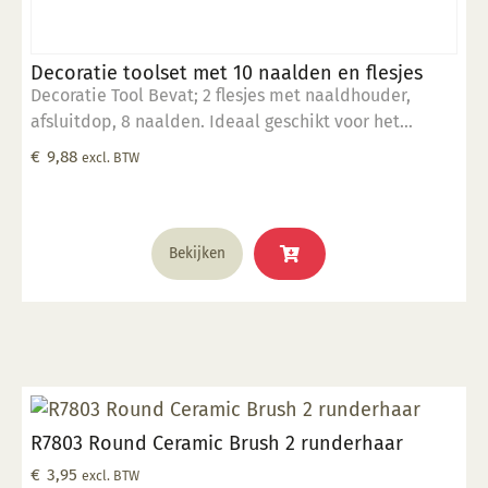
Decoratie toolset met 10 naalden en flesjes
Decoratie Tool Bevat; 2 flesjes met naaldhouder,
afsluitdop, 8 naalden. Ideaal geschikt voor het
nauwkeurig decoreren, lijnen trekken en of schrijven.
€
9,88
excl. BTW
Geschikt voor: onderglazuur, glazuur, slip, verf, wax
resist. Onderhoud; Na gebruik de naalden goed met
water doorspuiten en reinigen.
Bekijken
R7803 Round Ceramic Brush 2 runderhaar
€
3,95
excl. BTW