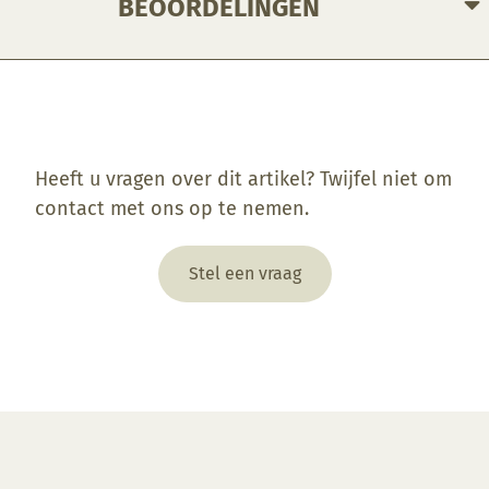
BEOORDELINGEN
Enkel ingelogde klanten die dit product gekocht hebben, kunnen een beoordeling schrijven.
Heeft u vragen over dit artikel? Twijfel niet om
contact met ons op te nemen.
Stel een vraag