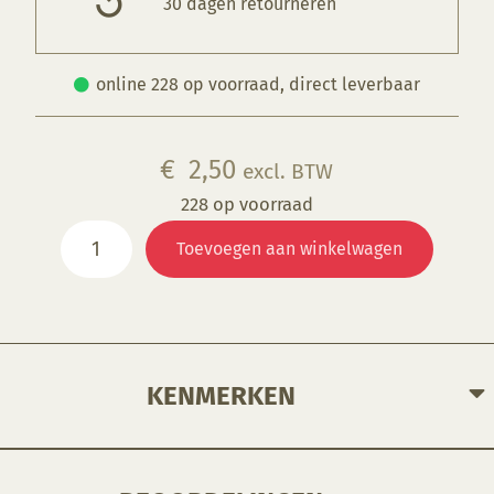
30 dagen retourneren
online 228 op voorraad, direct leverbaar
€
2,50
excl. BTW
228 op voorraad
E5920
Toevoegen aan winkelwagen
Penseel
Gussow
rond
2
aantal
KENMERKEN