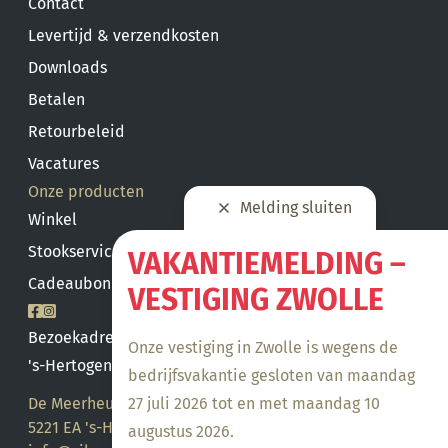
Contact
Levertijd & verzendkosten
Downloads
Betalen
Retourbeleid
Vacatures
Onze producten
Melding sluiten
Winkel
Stookservice
VAKANTIEMELDING –
Cadeaubon saldo
VESTIGING ZWOLLE
Bezoekadres
Onze vestiging in Zwolle is wegens de
's-Hertogenbosch
bedrijfsvakantie gesloten van maandag
27 juli 2026 tot en met maandag 10
De Meerheuvel 21
5221 EA 's-Hertogenbosch
augustus 2026.