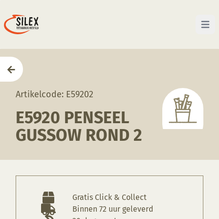
Open 
Home
—
Producten
—
Penselen
—
E5920 Penseel Gu
Artikelcode: E59202
E5920 PENSEEL
GUSSOW ROND 2
Gratis Click & Collect
Binnen 72 uur geleverd