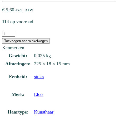
€
5,60
excl. BTW
114 op voorraad
E5930
Penseel
Toevoegen aan winkelwagen
Gussow
Kenmerken
schuin
Gewicht:
0,025 kg
vlak
Afmetingen:
225 × 18 × 15 mm
3/4"
aantal
Eenheid:
stuks
Merk:
Elco
Haartype:
Kunsthaar