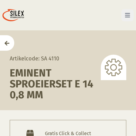
Open 
Home
—
Producten
—
Apparatuur
—
Eminent sproeie
Artikelcode: SA 4110
EMINENT
SPROEIERSET E 14
0,8 MM
Gratis Click & Collect