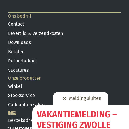
Ons bedrijf
Contact
Levertijd & verzendkosten
Downloads
Betalen
Retourbeleid
Vacatures
Onze producten
Winkel
Stookservice
Melding sluiten
Cadeaubon saldo
VAKANTIEMELDING –
Bezoekadres
VESTIGING ZWOLLE
's-Hertogenbosch