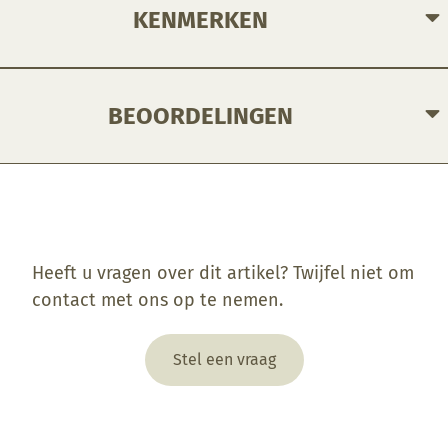
KENMERKEN
BEOORDELINGEN
Enkel ingelogde klanten die dit product gekocht hebben, kunnen een beoordeling schrijven.
Heeft u vragen over dit artikel? Twijfel niet om
contact met ons op te nemen.
Stel een vraag