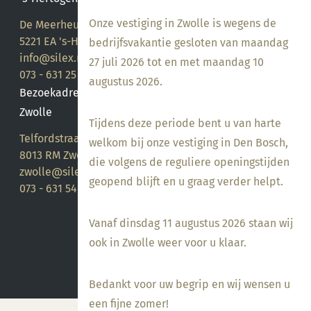
Onze vestiging in Zwolle is wegens de
De Meerheuvel 21
5221 EA 's-Hertogenbosch
bedrijfsvakantie gesloten van maandag
info@silex.nl
27 juli 2026 tot en met maandag 10
073 - 631 25 28
augustus 2026.
Bezoekadres
Zwolle
Tijdens deze periode bent u van harte
Telfordstraat 14
welkom bij onze vestiging in Den Bosch,
8013 RM Zwolle
die volgens de reguliere openingstijden
zwolle@silex.nl
geopend blijft en u graag verder helpt.
073 - 631 54 05
Vanaf dinsdag 11 augustus 2026 staan wij
ook in Zwolle weer voor u klaar.
Bedankt voor uw begrip en wij wensen u
een fijne zomer!