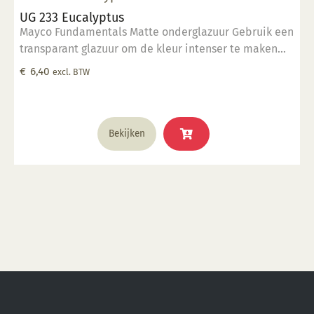
UG 233 Eucalyptus
Mayco Fundamentals Matte onderglazuur Gebruik een
transparant glazuur om de kleur intenser te maken
Geschikt voor gebruiksgoed mits er een transparant
€
6,40
excl. BTW
glazuur over aangebracht is Stookbereik 1000°C -
1285°C
Bekijken