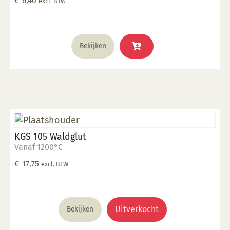
€
6,40
excl. BTW
glazuur over aangebracht is Stookbereik 1000°C -
1285°C
Bekijken
KGS 105 Waldglut
Vanaf 1200°C
€
17,75
excl. BTW
Uitverkocht
Bekijken