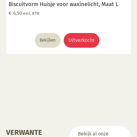
Biscuitvorm Huisje voor waxinelicht, Maat L
gekozen
worden
€
6,50
excl. BTW
op
de
productpagina
Uitverkocht
Bekijken
VERWANTE
Bekijk al onze