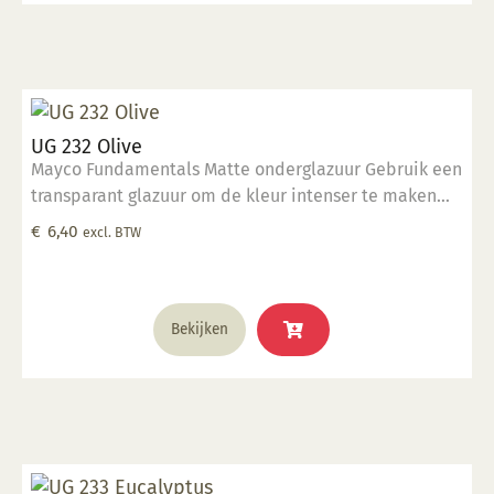
UG 232 Olive
Mayco Fundamentals Matte onderglazuur Gebruik een
transparant glazuur om de kleur intenser te maken
Geschikt voor gebruiksgoed mits er een transparant
€
6,40
excl. BTW
glazuur over aangebracht is Stookbereik 1000°C -
1285°C
Bekijken