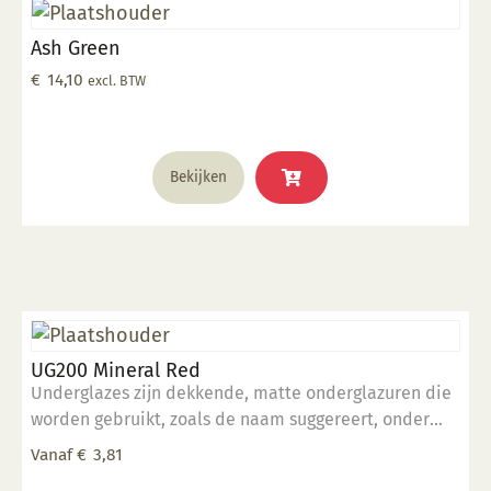
Ash Green
€
14,10
excl. BTW
Bekijken
UG200 Mineral Red
Underglazes zijn dekkende, matte onderglazuren die
worden gebruikt, zoals de naam suggereert, onder
een transparant glazuur (mat of glans). Onderglazuur
Vanaf
€
3,81
kan gebruikt worden voor decoratieve doeleinden