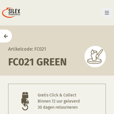
Open 
Home
—
Producten
—
Glazuren
—
FC021 Green
Artikelcode: FC021
FC021 GREEN
Gratis Click & Collect
Binnen 72 uur geleverd
30 dagen retourneren