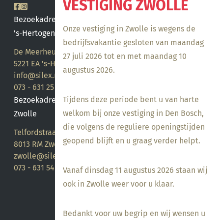
VESTIGING ZWOLLE
Bezoekadres
Onze vestiging in Zwolle is wegens de
's-Hertogenbosch
bedrijfsvakantie gesloten van maandag
De Meerheuvel 21
27 juli 2026 tot en met maandag 10
5221 EA 's-Hertogenbosch
augustus 2026.
info@silex.nl
073 - 631 25 28
Tijdens deze periode bent u van harte
Bezoekadres
welkom bij onze vestiging in Den Bosch,
Zwolle
die volgens de reguliere openingstijden
Telfordstraat 14
geopend blijft en u graag verder helpt.
8013 RM Zwolle
zwolle@silex.nl
073 - 631 54 05
Vanaf dinsdag 11 augustus 2026 staan wij
ook in Zwolle weer voor u klaar.
Bedankt voor uw begrip en wij wensen u