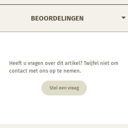
BEOORDELINGEN
Enkel ingelogde klanten die dit product gekocht hebben, kunnen een beoordeling schrijven.
Heeft u vragen over dit artikel? Twijfel niet om
contact met ons op te nemen.
Stel een vraag