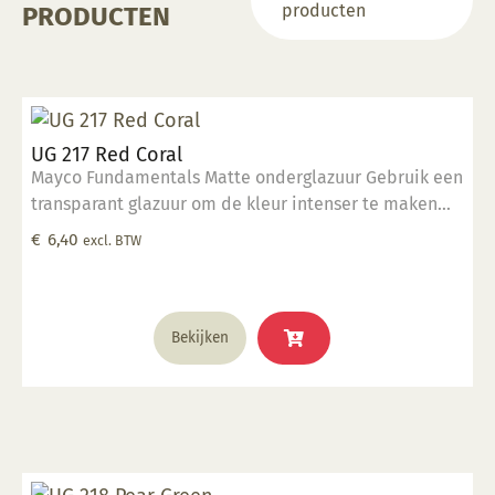
producten
PRODUCTEN
UG 217 Red Coral
Mayco Fundamentals Matte onderglazuur Gebruik een
transparant glazuur om de kleur intenser te maken
Geschikt voor gebruiksgoed mits er een transparant
€
6,40
excl. BTW
glazuur over aangebracht is Stookbereik 1000°C -
1285°C
Bekijken