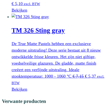
€
5,10
excl. BTW
Bekijken
TM 326 Sting gray
De True Matte Pastels hebben een exclusieve
moderne uitstraling! Deze serie bestaat uit 8 nieuw
ontwikkelde frisse kleuren. Het zijn niet giftige,
voedselveilige glazuren. De gladde, matte finish
creëert een verfijnde uitstraling. Ideale
Oorspronkeli
Huidig
stooktemperatuur: 1000 - 1060 °C
€
7,15
€
5,37
excl.
prijs
prijs
BTW
was:
is:
Bekijken
€ 7,15.
€ 5,37.
Verwante producten