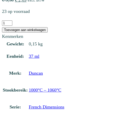
€
3,58
€
2,69
excl. BTW
prijs
prijs
23 op voorraad
was:
is:
€ 3,58.
€ 2,69.
FD
265
Toevoegen aan winkelwagen
French
Kenmerken
Straw
Gewicht:
0,15 kg
aantal
Eenheid:
37 ml
Merk:
Duncan
Stookbereik:
1000°C – 1060°C
Serie:
French Dimensions