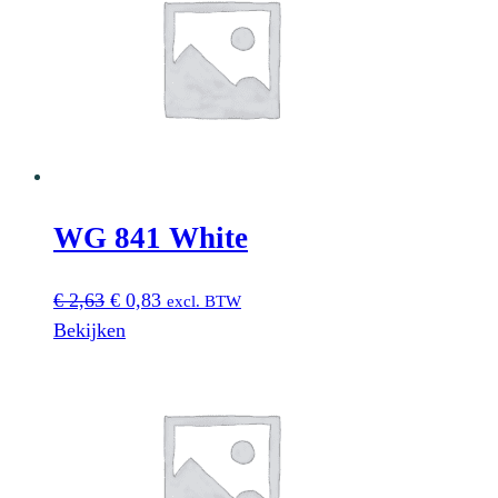
WG 841 White
Oorspronkelijke
Huidige
€
2,63
€
0,83
excl. BTW
prijs
prijs
Bekijken
was:
is:
€ 2,63.
€ 0,83.