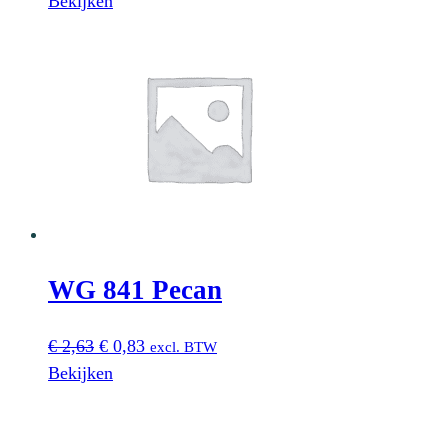
Bekijken
was:
is:
€ 2,63.
€ 0,83.
WG 841 Pecan
Oorspronkelijke
Huidige
€
2,63
€
0,83
excl. BTW
prijs
prijs
Bekijken
was:
is:
€ 2,63.
€ 0,83.