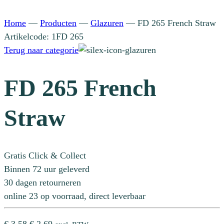
Home
—
Producten
—
Glazuren
—
FD 265 French Straw
Artikelcode: 1FD 265
Terug naar categorie
FD 265 French
Straw
Gratis Click & Collect
Binnen 72 uur geleverd
30 dagen retourneren
online 23 op voorraad, direct leverbaar
Oorspronkelijke
Huidige