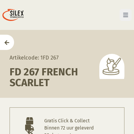
Open 
Home
—
Producten
—
Glazuren
—
FD 267 French Scar
Artikelcode: 1FD 267
FD 267 FRENCH
SCARLET
Gratis Click & Collect
Binnen 72 uur geleverd