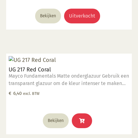
was:
is:
€ 5,63.
€ 1,24.
Uitverkocht
Bekijken
UG 217 Red Coral
Mayco Fundamentals Matte onderglazuur Gebruik een
transparant glazuur om de kleur intenser te maken
Geschikt voor gebruiksgoed mits er een transparant
€
6,40
excl. BTW
glazuur over aangebracht is Stookbereik 1000°C -
1285°C
Bekijken