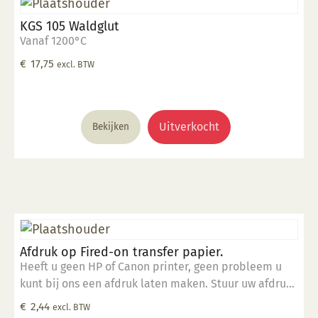
KGS 105 Waldglut
Vanaf 1200°C
€
17,75
excl. BTW
Uitverkocht
Bekijken
Afdruk op Fired-on transfer papier.
Heeft u geen HP of Canon printer, geen probleem u
kunt bij ons een afdruk laten maken. Stuur uw afdruk
in pdf formaat naar ons email adres en bestel dit
€
2,44
excl. BTW
product samen met SP 5905.