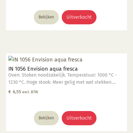
lagen: 1-3 lagen. Voedselveilig: Voedselveilig indien
volledig afgedekt met een voedselveilige
transparante glazuur. Giftig: Nee. Hoe te gebruiken: 1.
Uitverkocht
Bekijken
Breng aan op een 1060 °C biscuit gebakken scherf. 2.
Stook op 1000 °C. 3. Voor transparant glazuur gebruik,
kwast of dompel transparante glazuur op de scherf. 4.
Stook het werk op triangels op 1000 °C. 5. Maak
schoon met water. Voor meer informatie: Klik hier
IN 1056 Envision aqua fresca
Oven: Stoken noodzakelijk. Temperatuur: 1000 °C -
1230 °C. Hoge stook: Meer gelig met wat vlekken.
Glanzend, semi-opaak. Kleur: Transparant tot opaak.
€
6,55
excl. BTW
Aantal lagen: 1-3 lagen. Voedselveilig: Voedselveilig
indien volledig afgedekt met een voedselveilige
transparante glazuur. Giftig: Nee. Hoe te gebruiken: 1.
Breng aan op een 1060 °C biscuit gebakken scherf. 2.
Uitverkocht
Bekijken
Stook op 1000 °C. 3. Voor transparant glazuur gebruik,
kwast of dompel transparante glazuur op de scherf. 4.