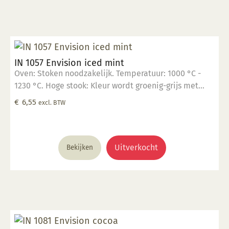
Stook het werk op triangels op 1000 °C. 5. Maak
schoon met water. Voor meer informatie: Klik hier
IN 1057 Envision iced mint
Oven: Stoken noodzakelijk. Temperatuur: 1000 °C -
1230 °C. Hoge stook: Kleur wordt groenig-grijs met
vlekken waar het dik is aangebracht. Glanzend,
€
6,55
excl. BTW
opaak. Kleur: Transparant tot opaak. Aantal lagen: 1-3
lagen. Voedselveilig: Voedselveilig indien volledig
afgedekt met een voedselveilige transparante
glazuur. Giftig: Nee. Hoe te gebruiken: 1. Breng aan op
Uitverkocht
Bekijken
een 1060 °C biscuit gebakken scherf. 2. Stook op 1000
°C. 3. Voor transparant glazuur gebruik, kwast of
dompel transparante glazuur op de scherf. 4. Stook
het werk op triangels op 1000 °C. 5. Maak schoon met
water. Voor meer informatie: Klik hier