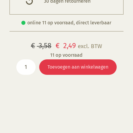
30 dagen retourneren
online 11 op voorraad, direct leverbaar
Oorspronkelijke
Huidige
€
3,58
€
2,49
excl. BTW
prijs
prijs
11 op voorraad
FD
was:
is:
Toevoegen aan winkelwagen
267
€ 3,58.
€ 2,49.
French
Scarlet
aantal