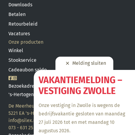
Downloads
Betalen
Retourbeleid
Vacatures
Onze producten
Winkel
Stookservice
Melding sluiten
Cadeaubon saldo
VAKANTIEMELDING –
Bezoekadres
VESTIGING ZWOLLE
's-Hertogenbosch
Onze vestiging in Zwolle is wegens de
De Meerheuvel 21
5221 EA 's-Hertogenbosch
bedrijfsvakantie gesloten van maandag
info@silex.nl
27 juli 2026 tot en met maandag 10
073 - 631 25 28
augustus 2026.