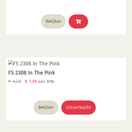
Bekijken
FS 2308 In The Pink
Oorspronkelijke
Huidige
€
4,20
€
1,65
excl. BTW
prijs
prijs
was:
is:
€ 4,20.
€ 1,65.
Uitverkocht
Bekijken