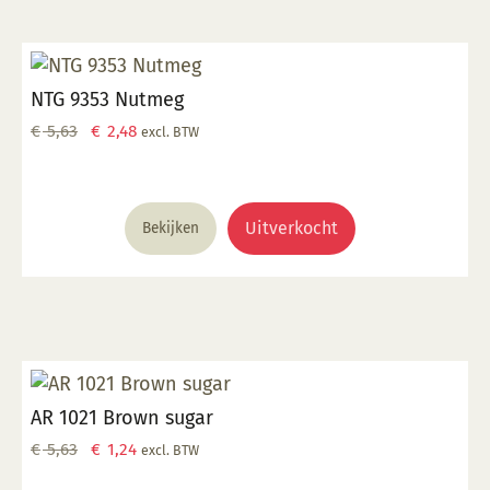
NTG 9353 Nutmeg
Oorspronkelijke
Huidige
€
5,63
€
2,48
excl. BTW
prijs
prijs
was:
is:
€ 5,63.
€ 2,48.
Uitverkocht
Bekijken
AR 1021 Brown sugar
Oorspronkelijke
Huidige
€
5,63
€
1,24
excl. BTW
prijs
prijs