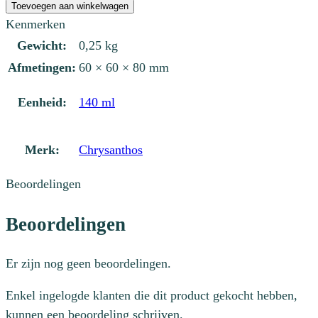
Fairy
Toevoegen aan winkelwagen
Floss
Kenmerken
aantal
Gewicht:
0,25 kg
Afmetingen:
60 × 60 × 80 mm
Eenheid:
140 ml
Merk:
Chrysanthos
Beoordelingen
Beoordelingen
Er zijn nog geen beoordelingen.
Enkel ingelogde klanten die dit product gekocht hebben,
kunnen een beoordeling schrijven.