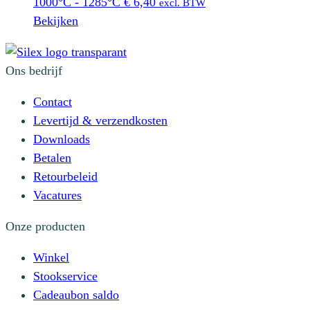
1000°C - 1285°C
€
6,40
excl. BTW
Bekijken
Ons bedrijf
Contact
Levertijd & verzendkosten
Downloads
Betalen
Retourbeleid
Vacatures
Onze producten
Winkel
Stookservice
Cadeaubon saldo