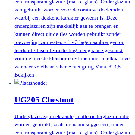
een transparant glazuur (mat of glans). Onderglazuur
gekozen
kan gebruikt worden voor decoratieve doeleinden
worden
waarbij een dekkend karakter gewenst is. Deze
op
onderglazuren zijn makkelijk aan te brengen en
de
kunnen direct uit de fles worden gebruikt zonder
productpagina
toevoeging van water. • 1 - 3 lagen aanbrengen op
leerhard / biscuit • onderling mengbaar • geschikt
voor de meeste kleisoorten • lopen niet in elkaar over
wanneer ze elkaar raken • niet giftig
Vanaf
€
3,81
Dit
Bekijken
product
heeft
UG205 Chestnut
meerdere
variaties.
Deze
Underglazes zijn dekkende, matte onderglazuren die
optie
worden gebruikt, zoals de naam suggereert, onder
kan
een transparant glazuur (mat of glans). Onderglazuur