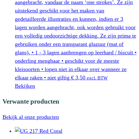
gekozen
aangebracht, vandaar de naam ‘one strokes’. Ze zijn
worden
uitstekend geschikt voor het maken van
op
gedetailleerde illustraties en kunnen, indien er 3
de
lagen worden aangebracht, ook worden gebruikt voor
productpagina
een volledig ondoorzichtige dekking. Ze zijn prima te
gebruiken onder een transparant glazuur (mat of
glans). • 1 - 3 lagen aanbrengen op leerhard / biscuit •
onderling mengbaar • geschikt voor de meeste
kleisoorten • lopen niet in elkaar over wanneer ze
elkaar raken • niet giftig
€
3,50
excl. BTW
Bekijken
Verwante producten
Bekijk al onze producten