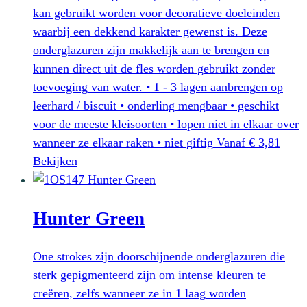
gekozen
kan gebruikt worden voor decoratieve doeleinden
worden
waarbij een dekkend karakter gewenst is. Deze
op
onderglazuren zijn makkelijk aan te brengen en
de
kunnen direct uit de fles worden gebruikt zonder
productpagina
toevoeging van water. • 1 - 3 lagen aanbrengen op
leerhard / biscuit • onderling mengbaar • geschikt
voor de meeste kleisoorten • lopen niet in elkaar over
wanneer ze elkaar raken • niet giftig
Vanaf
€
3,81
Dit
Bekijken
product
heeft
Hunter Green
meerdere
variaties.
Deze
One strokes zijn doorschijnende onderglazuren die
optie
sterk gepigmenteerd zijn om intense kleuren te
kan
creëren, zelfs wanneer ze in 1 laag worden