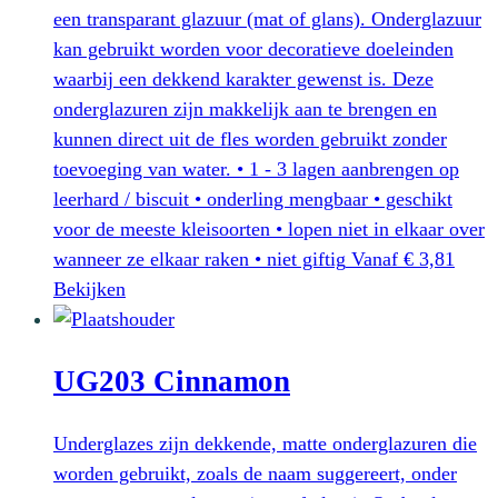
een transparant glazuur (mat of glans). Onderglazuur
kan gebruikt worden voor decoratieve doeleinden
waarbij een dekkend karakter gewenst is. Deze
onderglazuren zijn makkelijk aan te brengen en
kunnen direct uit de fles worden gebruikt zonder
toevoeging van water. • 1 - 3 lagen aanbrengen op
leerhard / biscuit • onderling mengbaar • geschikt
voor de meeste kleisoorten • lopen niet in elkaar over
wanneer ze elkaar raken • niet giftig
Vanaf
€
3,81
Dit
Bekijken
product
heeft
UG203 Cinnamon
meerdere
variaties.
Deze
Underglazes zijn dekkende, matte onderglazuren die
optie
worden gebruikt, zoals de naam suggereert, onder
kan