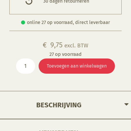
30 dagen retourneren
online 27 op voorraad, direct leverbaar
€
9,75
excl. BTW
27 op voorraad
Fiberfrax
Toevoegen aan winkelwagen
paper
Type
FT1,
1250°C
aantal
BESCHRIJVING