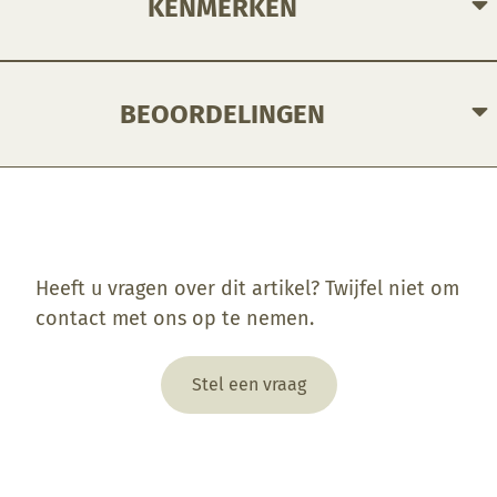
KENMERKEN
BEOORDELINGEN
Enkel ingelogde klanten die dit product gekocht hebben, kunnen een beoordeling schrijven.
Heeft u vragen over dit artikel? Twijfel niet om
contact met ons op te nemen.
Stel een vraag