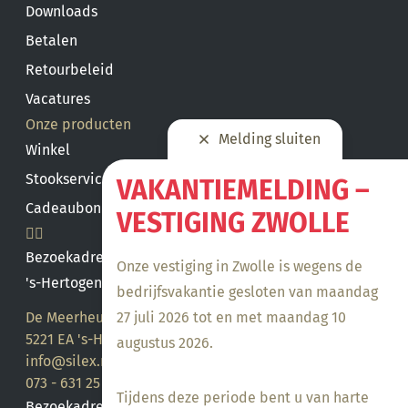
Downloads
Betalen
Retourbeleid
Vacatures
Onze producten
Melding sluiten
Winkel
Stookservice
VAKANTIEMELDING –
Cadeaubon saldo
VESTIGING ZWOLLE
Bezoekadres
Onze vestiging in Zwolle is wegens de
's-Hertogenbosch
bedrijfsvakantie gesloten van maandag
27 juli 2026 tot en met maandag 10
De Meerheuvel 21
5221 EA 's-Hertogenbosch
augustus 2026.
info@silex.nl
073 - 631 25 28
Tijdens deze periode bent u van harte
Bezoekadres