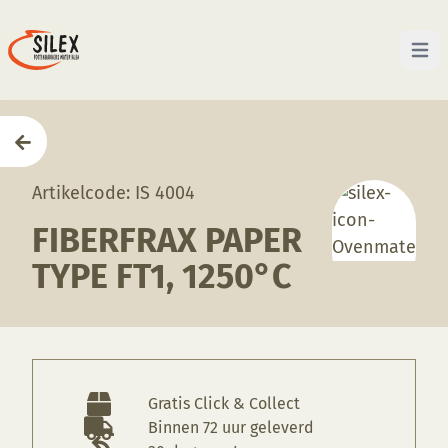
Open 
Home
—
Producten
—
Ovenmaterialen
—
Fiberfrax 
Artikelcode: IS 4004
FIBERFRAX PAPER
TYPE FT1, 1250°C
Gratis Click & Collect
Binnen 72 uur geleverd