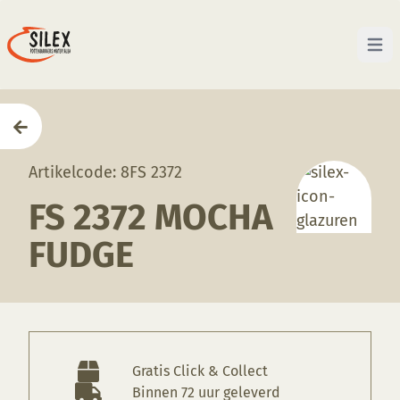
Open 
Home
—
Producten
—
Glazuren
—
FS 2372 Mocha Fu
Artikelcode: 8FS 2372
FS 2372 MOCHA
FUDGE
Gratis Click & Collect
Binnen 72 uur geleverd