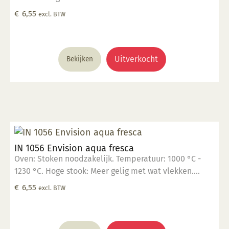
blauw. Glanzend, semi transparant. Mogelijk ontstaan
€
6,55
excl. BTW
haarscheurtjes. Kleur: Transparant tot opaak. Aantal
lagen: 1-3 lagen. Voedselveilig: Voedselveilig indien
volledig afgedekt met een voedselveilige
transparante glazuur. Giftig: Nee. Hoe te gebruiken: 1.
Uitverkocht
Bekijken
Breng aan op een 1060 °C biscuit gebakken scherf. 2.
Stook op 1000 °C. 3. Voor transparant glazuur gebruik,
kwast of dompel transparante glazuur op de scherf. 4.
Stook het werk op triangels op 1000 °C. 5. Maak
schoon met water. Voor meer informatie: Klik hier
IN 1056 Envision aqua fresca
Oven: Stoken noodzakelijk. Temperatuur: 1000 °C -
1230 °C. Hoge stook: Meer gelig met wat vlekken.
Glanzend, semi-opaak. Kleur: Transparant tot opaak.
€
6,55
excl. BTW
Aantal lagen: 1-3 lagen. Voedselveilig: Voedselveilig
indien volledig afgedekt met een voedselveilige
transparante glazuur. Giftig: Nee. Hoe te gebruiken: 1.