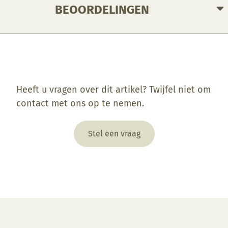
BEOORDELINGEN
Enkel ingelogde klanten die dit product gekocht hebben, kunnen een beoordeling schrijven.
Heeft u vragen over dit artikel? Twijfel niet om
contact met ons op te nemen.
Stel een vraag