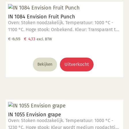
IN 1084 Envision Fruit Punch
Oven: Stoken noodzakelijk. Temperatuur: 1000 °C -
1100 °C. Hoge stook: Onbekend. Kleur: Transparant tot
opaak. Aantal lagen: 1-3 lagen. Voedselveilig:
Oorspronkelijke
Huidige
€
6,55
€
4,13
excl. BTW
Voedselveilig indien volledig afgedekt met een
prijs
prijs
voedselveilige transparante glazuur. Giftig: Nee. Hoe
was:
is:
te gebruiken: 1. Breng aan op een 1060 °C biscuit
€ 6,55.
€ 4,13.
gebakken scherf. 2. Stook op 1000 °C. 3. Voor
Uitverkocht
Bekijken
transparant glazuur gebruik, kwast of dompel
transparante glazuur op de scherf. 4. Stook het werk
op triangels op 1000 °C. 5. Maak schoon met water.
IN 1055 Envision grape
Oven: Stoken noodzakelijk. Temperatuur: 1000 °C -
1230 °C. Hoge stook: Kleur wordt medium roodachtig