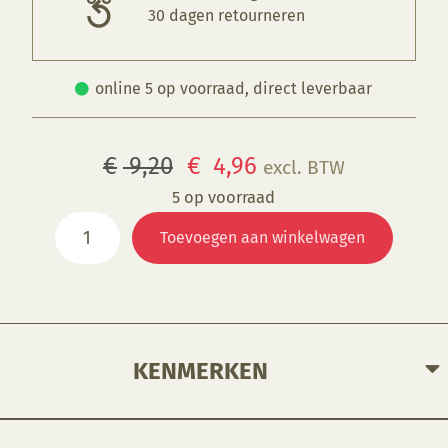
30 dagen retourneren
online 5 op voorraad, direct leverbaar
Oorspronkelijke
Huidige
€
9,20
€
4,96
excl. BTW
prijs
prijs
5 op voorraad
FS
was:
is:
Toevoegen aan winkelwagen
2372
€ 9,20.
€ 4,96.
Mocha
Fudge
aantal
KENMERKEN