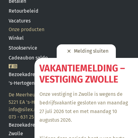
Betalen
Retourbeleid
Vacatures
Onze producten
Winkel
Stookservice
Melding sluiten
Cadeaubon saldo
VAKANTIEMELDING –
Bezoekadres
VESTIGING ZWOLLE
's-Hertogenbosch
Onze vestiging in Zwolle is wegens de
De Meerheuvel 21
5221 EA 's-Hertogenbosch
bedrijfsvakantie gesloten van maandag
info@silex.nl
27 juli 2026 tot en met maandag 10
073 - 631 25 28
augustus 2026.
Bezoekadres
Zwolle