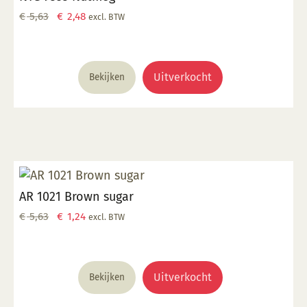
Oorspronkelijke
Huidige
€
5,63
€
2,48
excl. BTW
prijs
prijs
was:
is:
€ 5,63.
€ 2,48.
Uitverkocht
Bekijken
AR 1021 Brown sugar
Oorspronkelijke
Huidige
€
5,63
€
1,24
excl. BTW
prijs
prijs
was:
is:
€ 5,63.
€ 1,24.
Uitverkocht
Bekijken