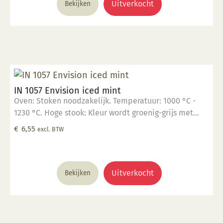
Breng aan op een 1060 °C biscuit gebakken scherf. 2.
Uitverkocht
Bekijken
Stook op 1000 °C. 3. Voor transparant glazuur gebruik,
kwast of dompel transparante glazuur op de scherf. 4.
Stook het werk op triangels op 1000 °C. 5. Maak
schoon met water. Voor meer informatie: Klik hier
IN 1057 Envision iced mint
Oven: Stoken noodzakelijk. Temperatuur: 1000 °C -
1230 °C. Hoge stook: Kleur wordt groenig-grijs met
vlekken waar het dik is aangebracht. Glanzend,
€
6,55
excl. BTW
opaak. Kleur: Transparant tot opaak. Aantal lagen: 1-3
lagen. Voedselveilig: Voedselveilig indien volledig
afgedekt met een voedselveilige transparante
glazuur. Giftig: Nee. Hoe te gebruiken: 1. Breng aan op
Uitverkocht
Bekijken
een 1060 °C biscuit gebakken scherf. 2. Stook op 1000
°C. 3. Voor transparant glazuur gebruik, kwast of
dompel transparante glazuur op de scherf. 4. Stook
het werk op triangels op 1000 °C. 5. Maak schoon met