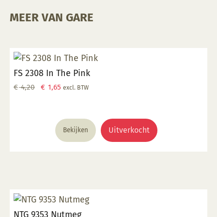
MEER VAN GARE
FS 2308 In The Pink
Oorspronkelijke
Huidige
€
4,20
€
1,65
excl. BTW
prijs
prijs
was:
is:
€ 4,20.
€ 1,65.
Uitverkocht
Bekijken
NTG 9353 Nutmeg