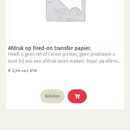
Afdruk op Fired-on transfer papier.
Heeft u geen HP of Canon printer, geen probleem u
kunt bij ons een afdruk laten maken. Stuur uw afdruk
in pdf formaat naar ons email adres en bestel dit
€
2,44
excl. BTW
product samen met SP 5905.
Bekijken