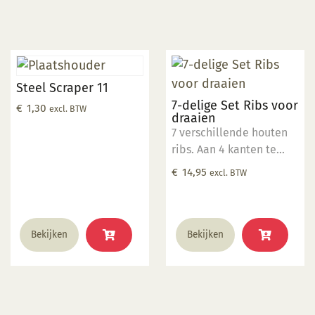
Steel Scraper 11
7-delige Set Ribs voor
€
1,30
excl. BTW
draaien
7 verschillende houten
ribs. Aan 4 kanten te
gebruiken voor
€
14,95
excl. BTW
verschillende structuren
in het draaiwerk.
Bekijken
Bekijken