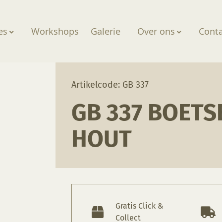
es
Workshops
Galerie
Over ons
Cont
etseerschijf hout
Artikelcode: GB 337
GB 337 BOETS
HOUT
Gratis Click &
Collect