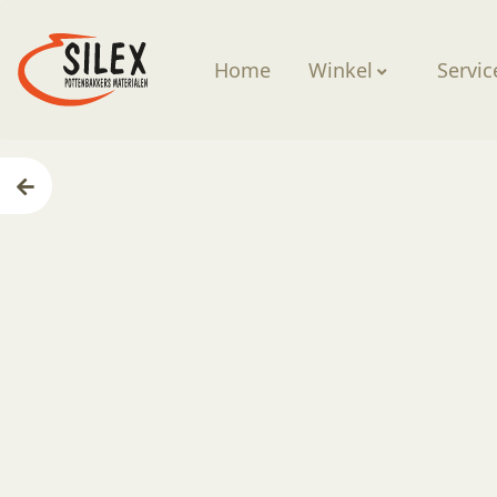
Home
Winkel
Servic
Home
—
Producten
—
Gereedschappen
—
GB 337 Bo