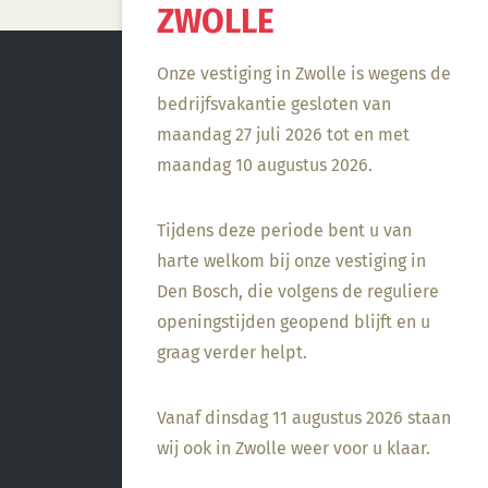
ZWOLLE
Onze vestiging in Zwolle is wegens de
bedrijfsvakantie gesloten van
maandag 27 juli 2026 tot en met
maandag 10 augustus 2026.
Tijdens deze periode bent u van
harte welkom bij onze vestiging in
Den Bosch, die volgens de reguliere
openingstijden geopend blijft en u
graag verder helpt.
Vanaf dinsdag 11 augustus 2026 staan
wij ook in Zwolle weer voor u klaar.