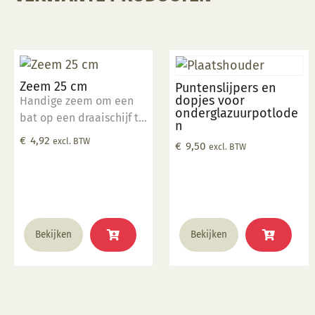
Zeem 25 cm
Puntenslijpers en
dopjes voor
Handige zeem om een
onderglazuurpotlode
bat op een draaischijf te
n
bevestigen of om af te
€
4,92
excl. BTW
€
9,50
excl. BTW
draaien
Bekijken
Bekijken