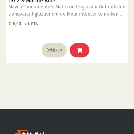
UG 219 Marine Blue
Mayco Fundamentals Matte onderglazuur Gebruik een
transparant glazuur om de kleur intenser te maken
Geschikt voor gebruiksgoed mits er een transparant
€
6,40
excl. BTW
glazuur over aangebracht is Stookbereik 1000°C -
1285°C
Bekijken