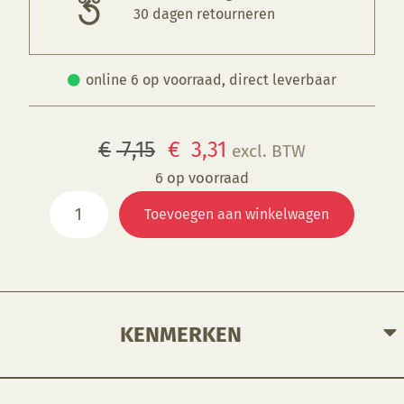
30 dagen retourneren
online 6 op voorraad, direct leverbaar
Oorspronkelijke
Huidige
€
7,15
€
3,31
excl. BTW
prijs
prijs
6 op voorraad
GS
was:
is:
Toevoegen aan winkelwagen
239
€ 7,15.
€ 3,31.
Rose
Quartz
aantal
KENMERKEN