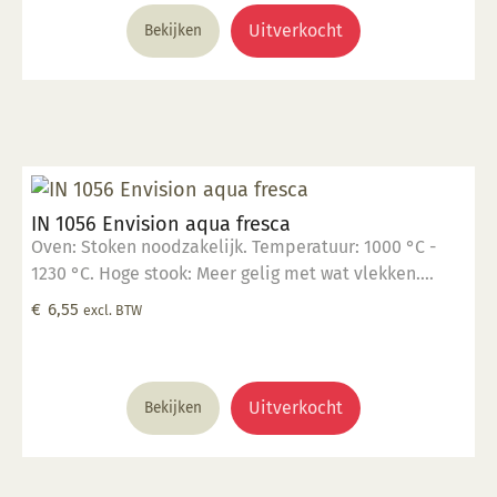
volledig afgedekt met een voedselveilige
transparante glazuur. Giftig: Nee. Hoe te gebruiken: 1.
Uitverkocht
Bekijken
Breng aan op een 1060 °C biscuit gebakken scherf. 2.
Stook op 1000 °C. 3. Voor transparant glazuur gebruik,
kwast of dompel transparante glazuur op de scherf. 4.
Stook het werk op triangels op 1000 °C. 5. Maak
schoon met water. Voor meer informatie: Klik hier
IN 1056 Envision aqua fresca
Oven: Stoken noodzakelijk. Temperatuur: 1000 °C -
1230 °C. Hoge stook: Meer gelig met wat vlekken.
Glanzend, semi-opaak. Kleur: Transparant tot opaak.
€
6,55
excl. BTW
Aantal lagen: 1-3 lagen. Voedselveilig: Voedselveilig
indien volledig afgedekt met een voedselveilige
transparante glazuur. Giftig: Nee. Hoe te gebruiken: 1.
Breng aan op een 1060 °C biscuit gebakken scherf. 2.
Uitverkocht
Bekijken
Stook op 1000 °C. 3. Voor transparant glazuur gebruik,
kwast of dompel transparante glazuur op de scherf. 4.
Stook het werk op triangels op 1000 °C. 5. Maak