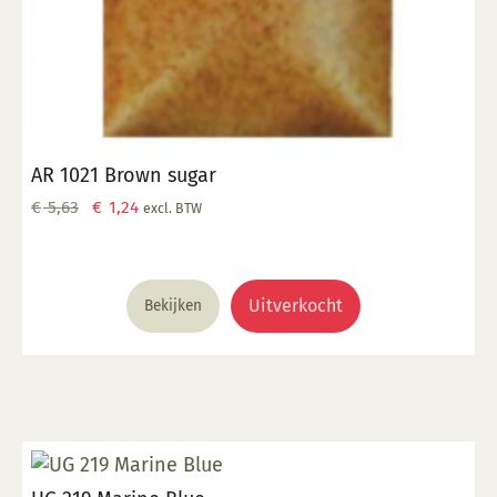
AR 1021 Brown sugar
Oorspronkelijke
Huidige
€
5,63
€
1,24
excl. BTW
prijs
prijs
was:
is:
€ 5,63.
€ 1,24.
Uitverkocht
Bekijken