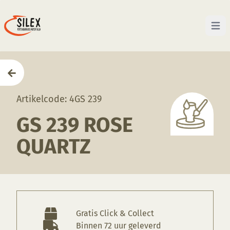
Open 
Home
—
Producten
—
Glazuren
—
GS 239 Rose Quart
Artikelcode: 4GS 239
GS 239 ROSE
QUARTZ
Gratis Click & Collect
Binnen 72 uur geleverd