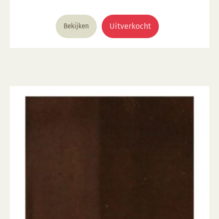
was:
is:
€ 4,20.
€ 1,65.
Uitverkocht
Bekijken