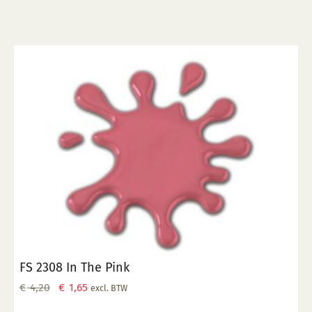
FS 2308 In The Pink
Oorspronkelijke
Huidige
€
4,20
€
1,65
excl. BTW
prijs
prijs