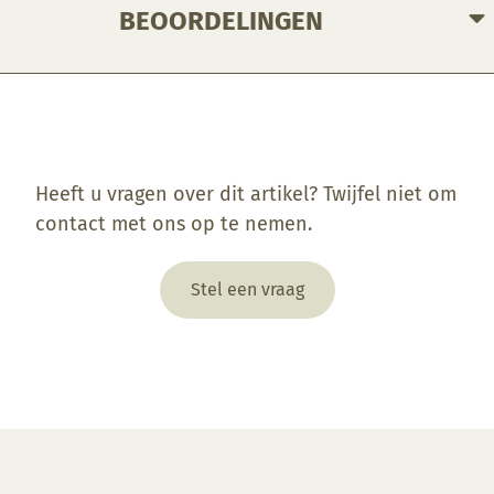
BEOORDELINGEN
Enkel ingelogde klanten die dit product gekocht hebben, kunnen een beoordeling schrijven.
Heeft u vragen over dit artikel? Twijfel niet om
contact met ons op te nemen.
Stel een vraag