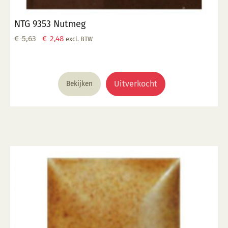
NTG 9353 Nutmeg
Oorspronkelijke
Huidige
€
5,63
€
2,48
excl. BTW
prijs
prijs
was:
is:
€ 5,63.
€ 2,48.
Uitverkocht
Bekijken