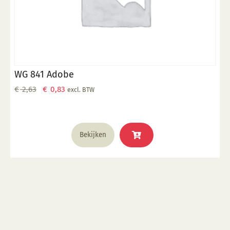
WG 841 Adobe
Oorspronkelijke
Huidige
€
2,63
€
0,83
excl. BTW
prijs
prijs
was:
is:
€ 2,63.
€ 0,83.
Bekijken