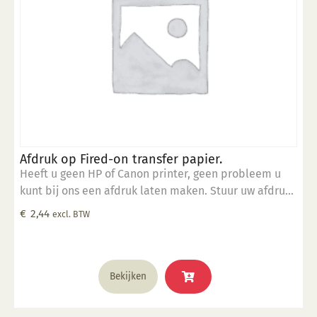
Afdruk op Fired-on transfer papier.
Heeft u geen HP of Canon printer, geen probleem u
kunt bij ons een afdruk laten maken. Stuur uw afdruk
in pdf formaat naar ons email adres en bestel dit
€
2,44
excl. BTW
product samen met SP 5905.
Bekijken