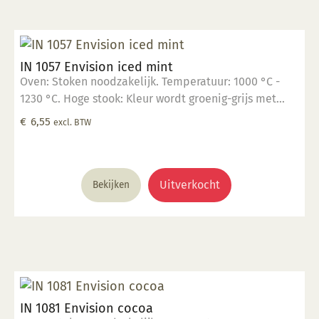
schoon met water. Voor meer informatie: Klik hier
IN 1057 Envision iced mint
Oven: Stoken noodzakelijk. Temperatuur: 1000 °C -
1230 °C. Hoge stook: Kleur wordt groenig-grijs met
vlekken waar het dik is aangebracht. Glanzend,
€
6,55
excl. BTW
opaak. Kleur: Transparant tot opaak. Aantal lagen: 1-3
lagen. Voedselveilig: Voedselveilig indien volledig
afgedekt met een voedselveilige transparante
glazuur. Giftig: Nee. Hoe te gebruiken: 1. Breng aan op
Uitverkocht
Bekijken
een 1060 °C biscuit gebakken scherf. 2. Stook op 1000
°C. 3. Voor transparant glazuur gebruik, kwast of
dompel transparante glazuur op de scherf. 4. Stook
het werk op triangels op 1000 °C. 5. Maak schoon met
water. Voor meer informatie: Klik hier
IN 1081 Envision cocoa