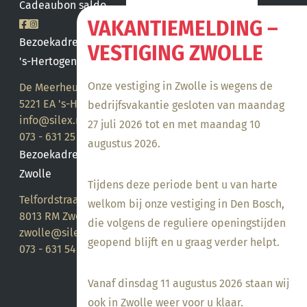
Cadeaubon saldo
VAKANTIEMELDING –
Bezoekadres
VESTIGING ZWOLLE
's-Hertogenbosch
Onze vestiging in Zwolle is wegens de
De Meerheuvel 21
5221 EA 's-Hertogenbosch
bedrijfsvakantie gesloten van maandag
info@silex.nl
27 juli 2026 tot en met maandag 10
073 - 631 25 28
augustus 2026.
Bezoekadres
Zwolle
Tijdens deze periode bent u van harte
Telfordstraat 14
welkom bij onze vestiging in Den Bosch,
8013 RM Zwolle
die volgens de reguliere openingstijden
zwolle@silex.nl
geopend blijft en u graag verder helpt.
073 - 631 54 05
Vanaf dinsdag 11 augustus 2026 staan wij
ook in Zwolle weer voor u klaar.