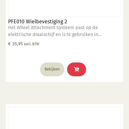
PFE010 Wielbevestiging 2
Het Wheel Attachment Systeem past op de
elektrische draaischijf en is te gebruiken in
combinatie met de rim sjablonen en ronde vormen.
€
35,95
excl. BTW
Wheel Systeem is voorzien van een dubbele boring. 1
x gatenpatroon op 25.4 cm 1 x gatenpatroon op 25 cm
Bekijken