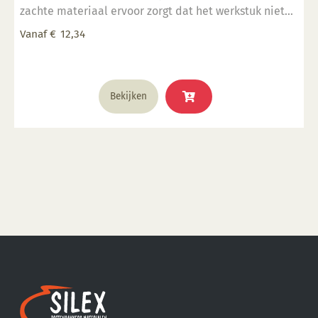
zachte materiaal ervoor zorgt dat het werkstuk niet
beschadigd.
Vanaf
€
12,34
Dit
Bekijken
product
heeft
meerdere
variaties.
Deze
optie
kan
gekozen
worden
op
de
productpagina