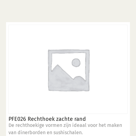
meerdere
variaties.
Deze
optie
kan
gekozen
worden
op
de
productpagina
PFE026 Rechthoek zachte rand
De rechthoekige vormen zijn ideaal voor het maken
van dinerborden en sushischalen.