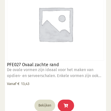
worden
op
de
productpagina
PFE027 Ovaal zachte rand
De ovale vormen zijn ideaal voor het maken van
opdien- en serveerschalen. Enkele vormen zijn ook
stapelbaar. 5" x 7" inch
Vanaf
€
13,43
Dit
Bekijken
product