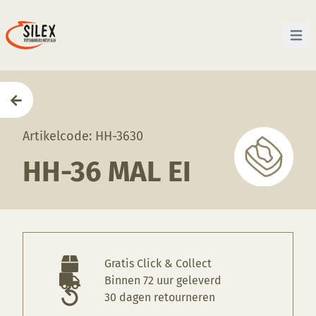
Open 
Home
—
Producten
—
Mallen
—
HH-36 Mal Ei
Artikelcode: HH-3630
HH-36 MAL EI
Gratis Click & Collect
Binnen 72 uur geleverd
30 dagen retourneren