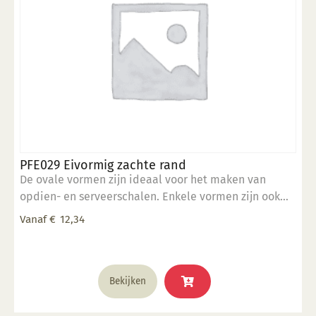
PFE029 Eivormig zachte rand
De ovale vormen zijn ideaal voor het maken van
opdien- en serveerschalen. Enkele vormen zijn ook
stapelbaar. 5" x 7" inch
Vanaf
€
12,34
Dit
Bekijken
product
heeft