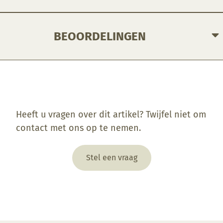
BEOORDELINGEN
Enkel ingelogde klanten die dit product gekocht hebben, kunnen een beoordeling schrijven.
Heeft u vragen over dit artikel? Twijfel niet om
contact met ons op te nemen.
Stel een vraag