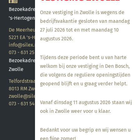
Bezoekadres
Onze vestiging in Zwolle is wegens de
's-Hertogenbosch
bedrijfsvakantie gesloten van maandag
27 juli 2026 tot en met maandag 10
De Meerheuvel 21
5221 EA 's-Hertogenbosch
augustus 2026.
info@silex.nl
073 - 631 25 28
Tijdens deze periode bent u van harte
Bezoekadres
welkom bij onze vestiging in Den Bosch,
Zwolle
die volgens de reguliere openingstijden
Telfordstraat 14
geopend blijft en u graag verder helpt.
8013 RM Zwolle
zwolle@silex.nl
Vanaf dinsdag 11 augustus 2026 staan wij
073 - 631 54 05
ook in Zwolle weer voor u klaar.
Bedankt voor uw begrip en wij wensen u
een fijne zomer!