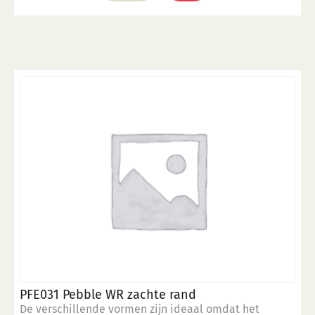
heeft
meerdere
variaties.
Deze
optie
kan
gekozen
worden
op
de
productpagina
PFE031 Pebble WR zachte rand
De verschillende vormen zijn ideaal omdat het