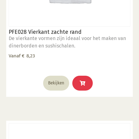
PFE028 Vierkant zachte rand
De vierkante vormen zijn ideaal voor het maken van
dinerborden en sushischalen.
Vanaf
€
8,23
Dit
Bekijken
product
heeft
meerdere
variaties.
Deze
optie
kan
gekozen