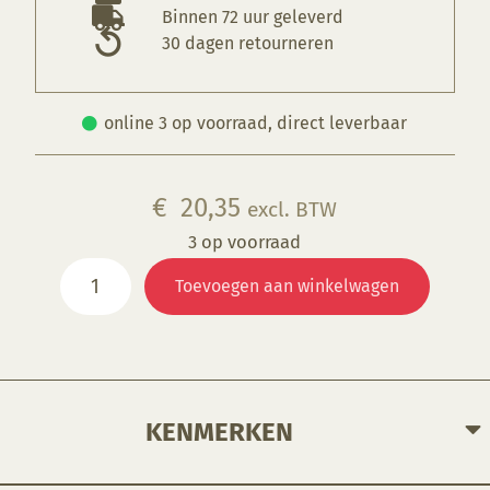
Binnen 72 uur geleverd
30 dagen retourneren
online 3 op voorraad, direct leverbaar
€
20,35
excl. BTW
3 op voorraad
HH-
Toevoegen aan winkelwagen
51220a
Deksel
vaas,
HH-
512
aantal
KENMERKEN