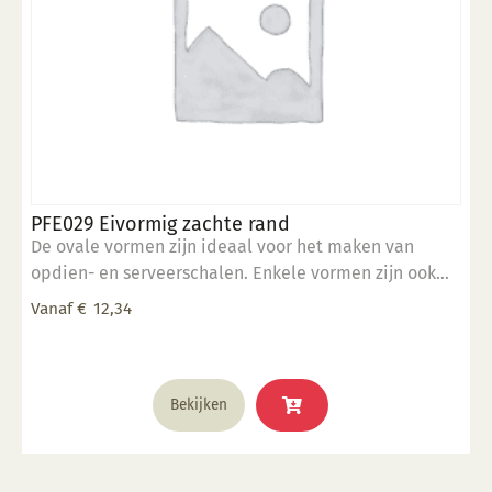
PFE029 Eivormig zachte rand
De ovale vormen zijn ideaal voor het maken van
opdien- en serveerschalen. Enkele vormen zijn ook
stapelbaar. 5" x 7" inch
Vanaf
€
12,34
Dit
Bekijken
product
heeft
meerdere
variaties.