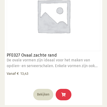
op
de
productpagina
PFE027 Ovaal zachte rand
De ovale vormen zijn ideaal voor het maken van
opdien- en serveerschalen. Enkele vormen zijn ook
stapelbaar. 5" x 7" inch
Vanaf
€
13,43
Dit
Bekijken
product
heeft