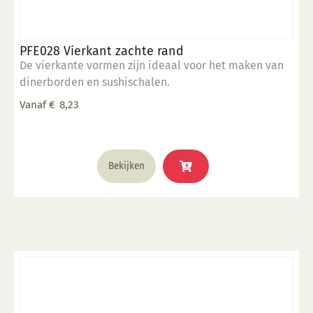
PFE028 Vierkant zachte rand
De vierkante vormen zijn ideaal voor het maken van
dinerborden en sushischalen.
Vanaf
€
8,23
Dit
Bekijken
product
heeft
meerdere
variaties.
Deze
optie
kan
gekozen
worden