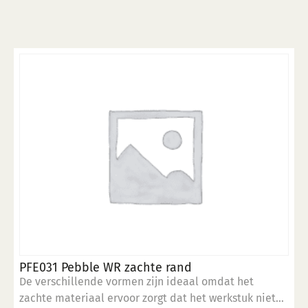
meerdere
variaties.
Deze
optie
kan
gekozen
worden
op
de
productpagina
PFE031 Pebble WR zachte rand
De verschillende vormen zijn ideaal omdat het
zachte materiaal ervoor zorgt dat het werkstuk niet