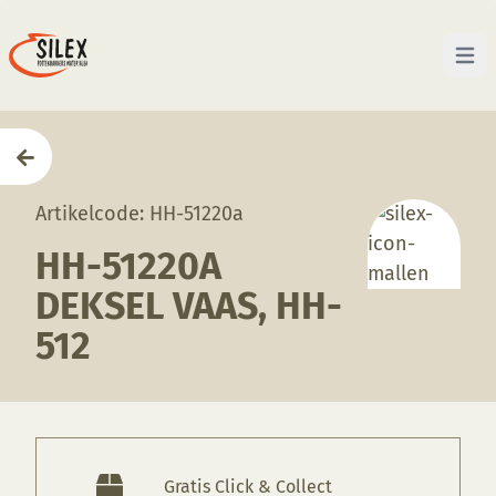
Open 
Home
—
Producten
—
Mallen
—
HH-51220a Deksel va
Artikelcode: HH-51220a
HH-51220A
DEKSEL VAAS, HH-
512
Gratis Click & Collect