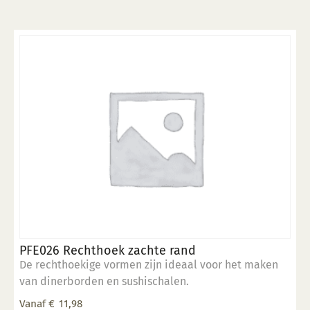
Deze
optie
kan
gekozen
worden
op
de
productpagina
PFE026 Rechthoek zachte rand
De rechthoekige vormen zijn ideaal voor het maken
van dinerborden en sushischalen.
Vanaf
€
11,98