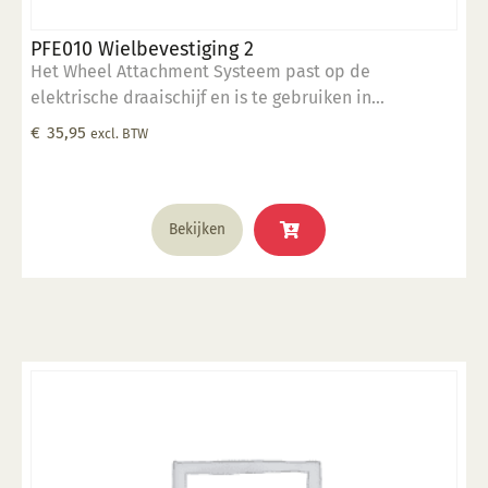
PFE010 Wielbevestiging 2
Het Wheel Attachment Systeem past op de
elektrische draaischijf en is te gebruiken in
combinatie met de rim sjablonen en ronde vormen.
€
35,95
excl. BTW
Wheel Systeem is voorzien van een dubbele boring. 1
x gatenpatroon op 25.4 cm 1 x gatenpatroon op 25 cm
Bekijken