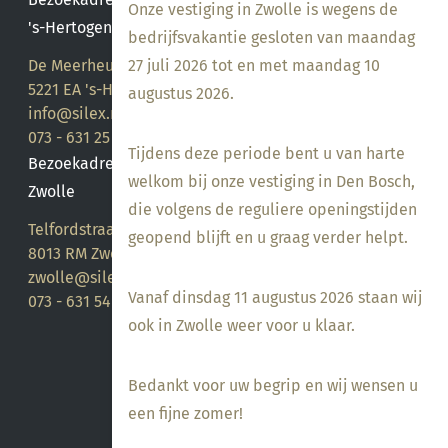
Onze vestiging in Zwolle is wegens de
's-Hertogenbosch
bedrijfsvakantie gesloten van maandag
27 juli 2026 tot en met maandag 10
De Meerheuvel 21
5221 EA 's-Hertogenbosch
augustus 2026.
info@silex.nl
073 - 631 25 28
Tijdens deze periode bent u van harte
Bezoekadres
welkom bij onze vestiging in Den Bosch,
Zwolle
die volgens de reguliere openingstijden
Telfordstraat 14
geopend blijft en u graag verder helpt.
8013 RM Zwolle
zwolle@silex.nl
Vanaf dinsdag 11 augustus 2026 staan wij
073 - 631 54 05
ook in Zwolle weer voor u klaar.
Bedankt voor uw begrip en wij wensen u
een fijne zomer!