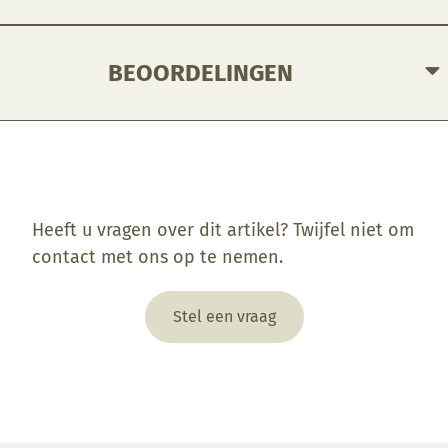
BEOORDELINGEN
Enkel ingelogde klanten die dit product gekocht hebben, kunnen een beoordeling schrijven.
Heeft u vragen over dit artikel? Twijfel niet om
contact met ons op te nemen.
Stel een vraag