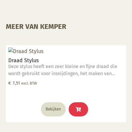
MEER VAN KEMPER
Draad Stylus
Deze stylus heeft een zeer kleine en fijne draad die
wordt gebruikt voor insnijdingen, het maken van
groeven van verschillende grootte en het detailleren
€
7,51
excl. BTW
van kleine oppervlakken. Deze tool is perfect geschikt
voor klein detailwerk.
Bekijken