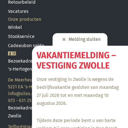
Retourbeleid
Vacatures
Onze producten
Winkel
Stookservice
Melding sluiten
Cadeaubon saldo
VAKANTIEMELDING –
Bezoekadres
VESTIGING ZWOLLE
's-Hertogenbosch
Onze vestiging in Zwolle is wegens de
De Meerheuvel 21
5221 EA 's-Hertogenbosch
bedrijfsvakantie gesloten van maandag
info@silex.nl
27 juli 2026 tot en met maandag 10
073 - 631 25 28
augustus 2026.
Bezoekadres
Zwolle
Tijdens deze periode bent u van harte
Telfordstraat 14