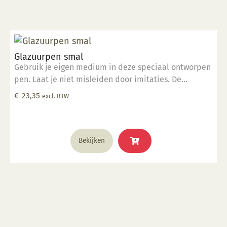
Glazuurpen smal
Gebruik je eigen medium in deze speciaal ontworpen
pen. Laat je niet misleiden door imitaties. De
ingenieurs van Kemper hebben deze tool ontworpen
€
23,35
excl. BTW
om foutloze, consistente lijnen te tekenen. De pen
werkt met verschillende media op de verschillende
vormen van keramiek. Elke pen wordt geleverd met
steelreiniger om de menuetpunt schoon te maken.
Bekijken
Met de Glazuurpen Smal kunt u extra dunne, fijne
lijnen maken.