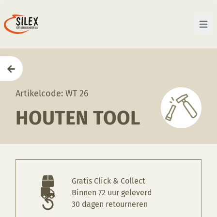
Open 
Home
—
Producten
—
Gereedschappen
—
Houten to
Artikelcode: WT 26
HOUTEN TOOL
Gratis Click & Collect
Binnen 72 uur geleverd
30 dagen retourneren