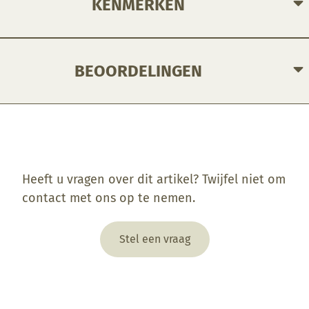
KENMERKEN
BEOORDELINGEN
Enkel ingelogde klanten die dit product gekocht hebben, kunnen een beoordeling schrijven.
Heeft u vragen over dit artikel? Twijfel niet om
contact met ons op te nemen.
Stel een vraag