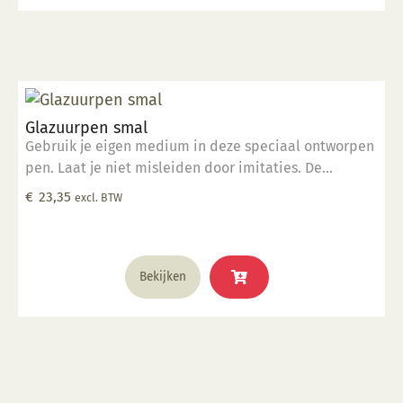
Glazuurpen smal
Gebruik je eigen medium in deze speciaal ontworpen
pen. Laat je niet misleiden door imitaties. De
ingenieurs van Kemper hebben deze tool ontworpen
€
23,35
excl. BTW
om foutloze, consistente lijnen te tekenen. De pen
werkt met verschillende media op de verschillende
vormen van keramiek. Elke pen wordt geleverd met
steelreiniger om de menuetpunt schoon te maken.
Bekijken
Met de Glazuurpen Smal kunt u extra dunne, fijne
lijnen maken.