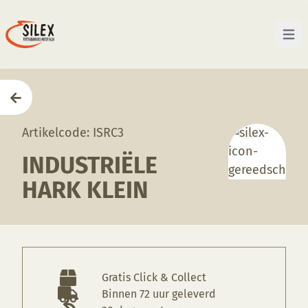
Open 
Home
—
Producten
—
Gereedschappen
—
Industriël
Artikelcode: ISRC3
INDUSTRIËLE
HARK KLEIN
Gratis Click & Collect
Binnen 72 uur geleverd