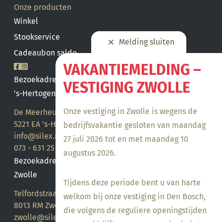
Onze producten
Winkel
Stookservice
Melding sluiten
Cadeaubon saldo
VAKANTIEMELDING –
Bezoekadres
VESTIGING ZWOLLE
's-Hertogenbosch
Onze vestiging in Zwolle is wegens de
De Meerheuvel 21
5221 EA 's-Hertogenbosch
bedrijfsvakantie gesloten van maandag
info@silex.nl
27 juli 2026 tot en met maandag 10
073 - 631 25 28
augustus 2026.
Bezoekadres
Zwolle
Tijdens deze periode bent u van harte
Telfordstraat 14
welkom bij onze vestiging in Den Bosch,
8013 RM Zwolle
die volgens de reguliere openingstijden
zwolle@silex.nl