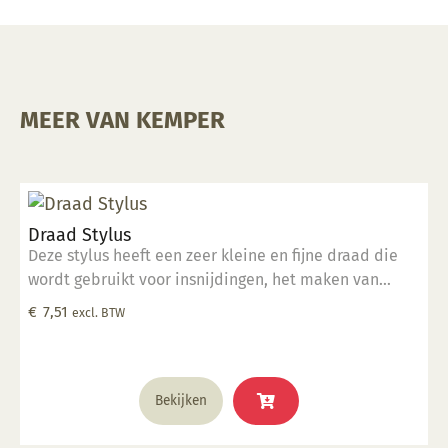
MEER VAN KEMPER
Draad Stylus
Deze stylus heeft een zeer kleine en fijne draad die
wordt gebruikt voor insnijdingen, het maken van
groeven van verschillende grootte en het detailleren
€
7,51
excl. BTW
van kleine oppervlakken. Deze tool is perfect geschikt
voor klein detailwerk.
Bekijken